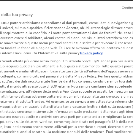
Contin
 della tua privacy
Alpitour
Alpitour
i
1012
partner archiviamo e accediamo ai dati personali, come i dati di navigazione g
ri univoci, sul tuo dispositivo. Selezionando Accetto, abiliti le tecnologie di tracciame
 m
Scade il 31/10
36 m
Scade il 31/10
36 m
Sc
li scopi mostrati alla voce "Noi e i nostri partner trattiamo i dati da fornire". Nel caso 
ovessero essere disabilitate, alcuni contenuti e annunci visualizzati potrebbero non ess
re nuovamente a questo menu per modificare le tue scelte o per revocare il consenso
tra finalità in fondo alla pagina web. Tali scelte avranno effetto nel contesto del nost
 informazioni, consulta l'Informativa sulla privacy.
Privacy policy
i fornirti offerte più vicine ai tuoi bisogni: Utilizzando Shopfully/Tiendeo puoi visualizz
i tuoi acquisti quotidiani più attinenti ai tuoi gusti e al tuo mondo. Tutto questo è possi
 strumenti e analisi effettuate in base alle tue attività all'interno dell'applicazione e 
collegate, come indicato nel paragrafo 2 della Privacy Policy. Per fare questo, abbi
 sull'uso dei dati raccolti a tale fine. Se dai il tuo consenso condivideremo i tuoi dati
tutto il mondo attraverso l’uso di SDK esterne. Puoi sempre cambiare idea accedend
rsonalizzazione, all’interno della nostra App. Cosa succede se accetti: Le inserzioni pu
i all'interno dell’app potranno trattare di argomenti relativi alla tua cronologia di na
esterne a Shopfully/Tiendeo. Ad esempio, se un servizio a noi collegato ci informa ch
-4 GIORNI
i viaggi, potremo mostrarti delle offerte a tema vacanze. Inoltre, i dati sulla posizione 
o il relativo consenso) insieme alle informazioni sulle prestazioni della rete e agli ident
Alpitour
GNV
 possono essere raccolte e condivisi con terze parti per comprendere e migliorare la conn
pplicative sulle delle reti wireless, come meglio indicato nel paragrafo 13.b della no
 m
Scade il 31/12
36 m
Scade martedì
38 m
S
re, i tuoi dati possono anche essere utilizzati per la creazione di report, ricerche di mer
 e statistiche, analisi basate sulla posizione e analisi delle tendenze. Puoi modificare l