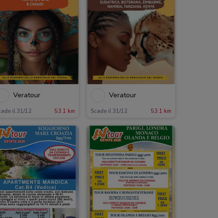
Veratour
Veratour
ade il 31/12
53.1 km
Scade il 31/12
53.1 km