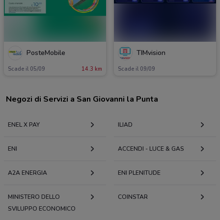
PosteMobile
TIMvision
Scade il 05/09
14.3 km
Scade il 09/09
Negozi di Servizi a San Giovanni la Punta
ENEL X PAY
ILIAD
ENI
ACCENDI - LUCE & GAS
A2A ENERGIA
ENI PLENITUDE
MINISTERO DELLO
COINSTAR
SVILUPPO ECONOMICO