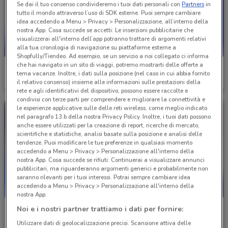
Se dai il tuo consenso condivideremo i tuoi dati personali con
Partners
in
tutto il mondo attraverso l’uso di SDK esterne. Puoi sempre cambiare
idea accedendo a Menu > Privacy > Personalizzazione, all’interno della
nostra App. Cosa succede se accetti: Le inserzioni pubblicitarie che
visualizzerai all'interno dell’app potranno trattare di argomenti relativi
alla tua cronologia di navigazione su piattaforme esterne a
NUOVO
Shopfully/Tiendeo. Ad esempio, se un servizio a noi collegato ci informa
che hai navigato in un sito di viaggi, potremo mostrarti delle offerte a
TIM
TIM
tema vacanze. Inoltre, i dati sulla posizione (nel caso in cui abbia fornito
il relativo consenso) insieme alle informazioni sulle prestazioni della
Scade il 07/09
654 m
Scade il 30/08
654 m
rete e agli identificativi del dispositivo, possono essere raccolte e
condivisi con terze parti per comprendere e migliorare la connettività e
le esperienze applicative sulle delle reti wireless, come meglio indicato
nel paragrafo 13.b della nostra Privacy Policy. Inoltre, i tuoi dati possono
anche essere utilizzati per la creazione di report, ricerche di mercato,
scientifiche e statistiche, analisi basate sulla posizione e analisi delle
tendenze. Puoi modificare le tue preferenze in qualsiasi momento
accedendo a Menu > Privacy > Personalizzazione all'interno della
nostra App. Cosa succede se rifiuti: Continuerai a visualizzare annunci
pubblicitari, ma riguarderanno argomenti generici e probabilmente non
saranno rilevanti per i tuoi interessi. Potrai sempre cambiare idea
accedendo a Menu > Privacy > Personalizzazione all'interno della
nostra App.
TIM
TIM
Noi e i nostri partner trattiamo i dati per fornire:
Utilizzare dati di geolocalizzazione precisi. Scansione attiva delle
Scade il 06/09
654 m
Scade il 30/08
654 m