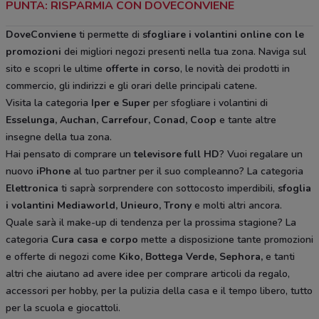
PUNTA: RISPARMIA CON DOVECONVIENE
DoveConviene
ti permette di
sfogliare i volantini online con le
promozioni
dei migliori negozi presenti nella tua zona. Naviga sul
sito e scopri le ultime
offerte in corso
, le novità dei prodotti in
commercio, gli indirizzi e gli orari delle principali catene.
Visita la categoria
Iper e Super
per sfogliare i volantini di
Esselunga, Auchan, Carrefour, Conad, Coop
e tante altre
insegne della tua zona.
Hai pensato di comprare un
televisore full HD
? Vuoi regalare un
nuovo
iPhone
al tuo partner per il suo compleanno? La categoria
Elettronica
ti saprà sorprendere con sottocosto imperdibili,
sfoglia
i volantini
Mediaworld, Unieuro, Trony
e molti altri ancora.
Quale sarà il make-up di tendenza per la prossima stagione? La
categoria
Cura casa e corpo
mette a disposizione tante promozioni
e offerte di negozi come
Kiko, Bottega Verde, Sephora,
e tanti
altri che aiutano ad avere idee
per comprare articoli da regalo,
accessori per hobby, per la pulizia della casa e il tempo libero, tutto
per la scuola e giocattoli.