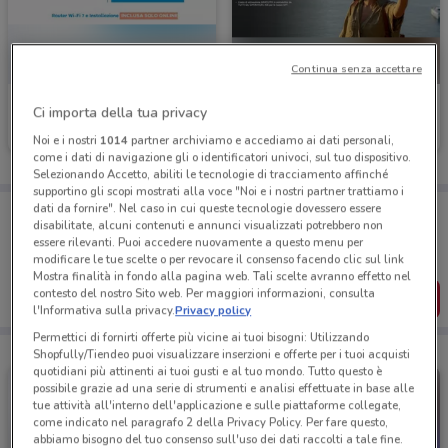
Continua senza accettare
Eolo
1mobile
Ci importa della tua privacy
Scade il 31/08
515 m
Scade il 31/08
542 m
Noi e i nostri
1014
partner archiviamo e accediamo ai dati personali,
come i dati di navigazione gli o identificatori univoci, sul tuo dispositivo.
Selezionando Accetto, abiliti le tecnologie di tracciamento affinché
supportino gli scopi mostrati alla voce "Noi e i nostri partner trattiamo i
dati da fornire". Nel caso in cui queste tecnologie dovessero essere
Porta DoveConviene sempre con te!
disabilitate, alcuni contenuti e annunci visualizzati potrebbero non
Puoi trovare le migliori offerte dei negozi vicino a te,
essere rilevanti. Puoi accedere nuovamente a questo menu per
salvarle e creare la tua lista del risparmio, comodamente
modificare le tue scelte o per revocare il consenso facendo clic sul link
dal tuo cellulare.
Mostra finalità in fondo alla pagina web. Tali scelte avranno effetto nel
contesto del nostro Sito web. Per maggiori informazioni, consulta
SCARICA L’APP
l'Informativa sulla privacy.
Privacy policy
Permettici di fornirti offerte più vicine ai tuoi bisogni: Utilizzando
Shopfully/Tiendeo puoi visualizzare inserzioni e offerte per i tuoi acquisti
quotidiani più attinenti ai tuoi gusti e al tuo mondo. Tutto questo è
possibile grazie ad una serie di strumenti e analisi effettuate in base alle
tue attività all'interno dell'applicazione e sulle piattaforme collegate,
come indicato nel paragrafo 2 della Privacy Policy. Per fare questo,
abbiamo bisogno del tuo consenso sull'uso dei dati raccolti a tale fine.