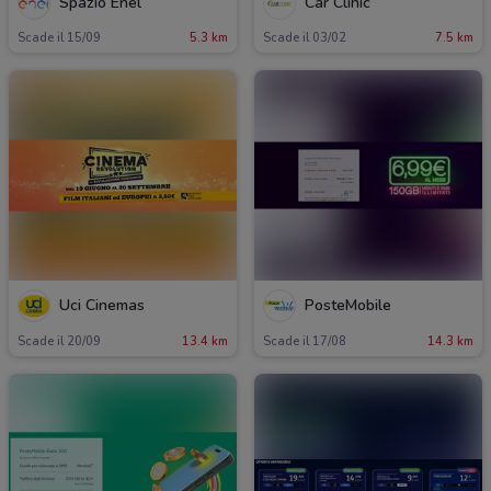
Spazio Enel
Car Clinic
Scade il 15/09
5.3 km
Scade il 03/02
7.5 km
Uci Cinemas
PosteMobile
Scade il 20/09
13.4 km
Scade il 17/08
14.3 km