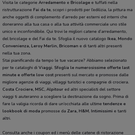
Visita le categorie
Arredamento
e
Bricolage
e tuffati nella
ristrutturazione
Fai da te
, scopri i prodotti per l’edilizia, la pittura ma
anche oggetti di complemento d’arredo per esterni ed interni che
doneranno alla tua casa o alla tua attività commerciale uno stile
unico e inconfondibile. Qui trovi le migliori catene d’arredamento,
del bricolage e del Fai da te. Sfoglia il nuovo catalogo
Ikea
,
Mondo
Convenienza, Leroy Merlin, Bricoman
e di tanti altri presenti
nella tua zona.
Stai pianificando da tempo le tue vacanze? Abbiamo selezionato
per te cataloghi di
Viaggi
.
Sfoglia le numerosissime offerte last
minute e offerte low cost
presenti sul mercato e promosse dalle
migliore agenzie di viaggi, villaggi turistici e compagnie di crociera.
Costa Crociere, MSC, Alpitour
ed altri specialisti del settore
viaggi ti aiuteranno a scegliere la destinazione da sogno. Prima di
fare la valigia ricorda di dare un’occhiata alle ultime
tendenze e
lookbook di moda
promosse da
Zara, H&M
,
Intimissimi
e tanti
altri.
Consulta anche i coupon ed i menù delle catene di ristorazione