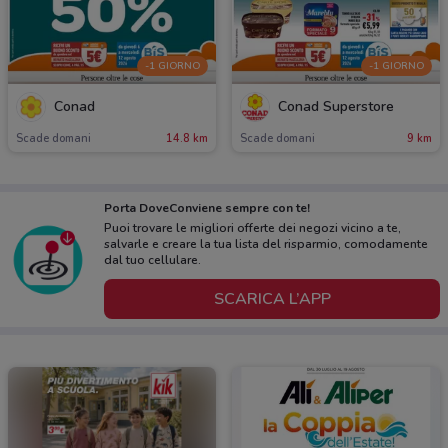
-1 GIORNO
-1 GIORNO
Conad
Conad Superstore
Scade domani
14.8 km
Scade domani
9 km
Porta DoveConviene sempre con te!
Puoi trovare le migliori offerte dei negozi vicino a te,
salvarle e creare la tua lista del risparmio, comodamente
dal tuo cellulare.
SCARICA L’APP