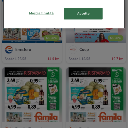
Mostra finalità
Accetto
NUOVO
NUOVO
Emisfero
Coop
Scade il 26/08
14.9 km
Scade il 19/08
10.7 km