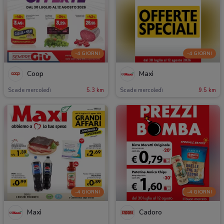
-4 GIORNI
-4 GIORNI
Coop
Maxì
Scade mercoledì
5.3 km
Scade mercoledì
9.5 km
-4 GIORNI
-4 GIORNI
Maxì
Cadoro