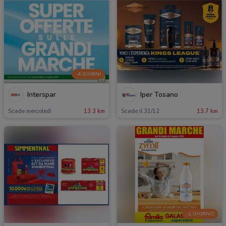
-4 GIORNI
Interspar
Iper Tosano
Scade mercoledì
13.3 km
Scade il 31/12
13.7 km
-1 GIORNO