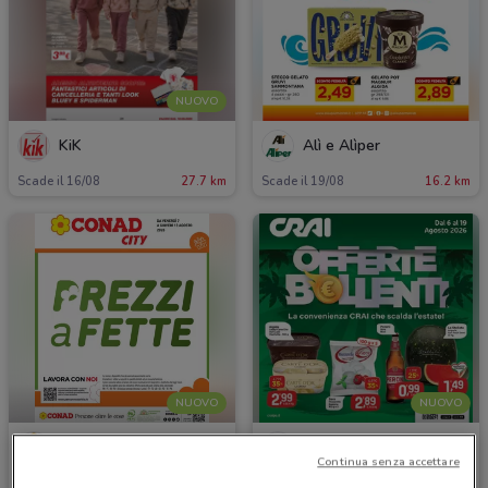
NUOVO
KiK
Alì e Alìper
Scade il 16/08
27.7 km
Scade il 19/08
16.2 km
NUOVO
NUOVO
Conad City
Crai
Continua senza accettare
Scade giovedì
5.2 km
Scade il 19/08
637 m