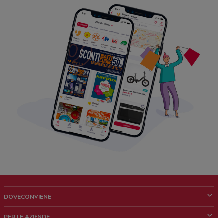
DOVECONVIENE
Cos'è DoveConviene
PER LE AZIENDE