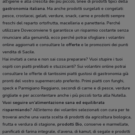
all'igiene e alla crescita dei più piccoli, linee di prodotti tipici della
gastronomia italiana
. Ma anche prodotti surgelati e congelati:
pesce, crostacei, gelati, verdure, snack, carne e prodotti sempre
freschi del reparto ortofrutta, macelleria e panetteria. Perché
utilizzare Doveconviene ti garantisce un risparmio costante senza
rinunciare alla genuinità, ecco perché potrai sfogliare i volantini
online aggiornati e consultare le
offerte
e le promozioni dei punti
vendita di Sacile.
Hai invitati a cena e non sai cosa preparare? Vuoi stupire i tuoi
ospiti con piatti prelibati e stuzzicanti? Sui volantini online potrai
consultare le offerte di tantissimi piatti gustosi di gastronomia già
pronti del vostro supermercato preferito. Primi piatti con funghi,
speck e Parmigiano Reggiano, secondi di carne e di pesce, verdure
grigliate e per accontentare anche i più piccoli torta alla Nutella.
Vuoi seguire un’alimentazione sana ed equilibrata
risparmiando
? All’interno dei volantini selezionati con cura per te
troverai anche una vasta scelta di prodotti da agricoltura biologica,
frutta e verdura di stagione,
prodotti Bio
, conserve e marmellate,
panificati di farina integrale, d’avena, di kamut, di segale e prodotti