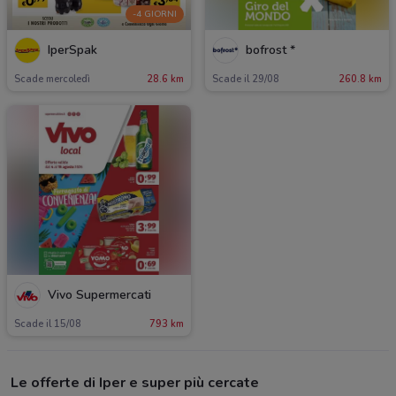
-4 GIORNI
IperSpak
bofrost *
Scade mercoledì
28.6 km
Scade il 29/08
260.8 km
Vivo Supermercati
Scade il 15/08
793 km
Le offerte di Iper e super più cercate