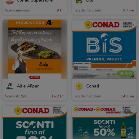
Conad Superstore
Lidl
Scade mercoledì
9 km
Scade mercoledì
9.7 km
NUOVO
Alì e Alìper
Conad
Scade il 19/08
16.2 km
Scade mercoledì
14.8 km