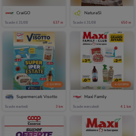
CraiGO
NaturaSì
Scade il 31/08
637 m
Scade il 31/08
650 m
-3 GIORNI
-4 GIORNI
Supermercati Visotto
Maxì Family
Scade martedì
3 km
Scade mercoledì
4.1 km