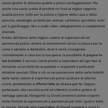
senza glutine di altissima qualità a prezzi vantaggiosissimi. Ma
anche una vasta scelta di prodotti no food al miglior rapporto
qualità prezzo: tutto per la pulizia e l'igiene della casa e della
persona, casalinghi, prodotti per animali, cartoleria, giocattoli, tutto
per il giardinaggio, libri e audio video, abbigliamento e complementi
d’arredo.
Inoltre all’interno delle migliori catene di supermercati ed
ipermercati potrai vantare di innumerevoli servizi su misura per te
come il
servizio a domicilio
, dove ti verrà consegnata
comodamente a casa tua la tua spesa, la possibilità di
pagare le
tue bollette
, il servizio clienti pronto a rispondere ad ogni tipo di
domanda sui prodotti da acquistare o acquistati e particolari
iniziative speciali. Oltre a ciò se sei possessore della carta fedeltà
delle tante catene di supermercati potrai usufruire di ulteriori
sconti,
promozioni e offerte fatte su misura per te
. Oppure
partecipare alla raccolta punti ed ottenere sconti e godere di
vantaggi speciali. Navigando su DoveConviene.it potrai scoprire
tante formule di supermercati e ipermercati per tutti i gusti e tutte
le tasche.
Iscriviti alla newsletter di DoveConviene
e ricevi in