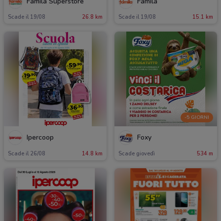
Famila Superstore
Famila
Scade il 19/08
26.8 km
Scade il 19/08
15.1 km
-5 GIORNI
Ipercoop
Foxy
Scade il 26/08
14.8 km
Scade giovedì
534 m