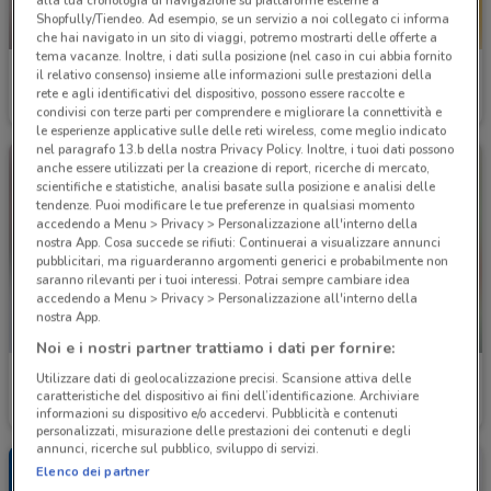
alla tua cronologia di navigazione su piattaforme esterne a
Shopfully/Tiendeo. Ad esempio, se un servizio a noi collegato ci informa
-2 GIORNI
che hai navigato in un sito di viaggi, potremo mostrarti delle offerte a
tema vacanze. Inoltre, i dati sulla posizione (nel caso in cui abbia fornito
SuperOne
Spesa Facile
il relativo consenso) insieme alle informazioni sulle prestazioni della
rete e agli identificativi del dispositivo, possono essere raccolte e
Scade lunedì
1.2 km
Scade il 31/08
11.3 km
condivisi con terze parti per comprendere e migliorare la connettività e
le esperienze applicative sulle delle reti wireless, come meglio indicato
nel paragrafo 13.b della nostra Privacy Policy. Inoltre, i tuoi dati possono
anche essere utilizzati per la creazione di report, ricerche di mercato,
scientifiche e statistiche, analisi basate sulla posizione e analisi delle
tendenze. Puoi modificare le tue preferenze in qualsiasi momento
accedendo a Menu > Privacy > Personalizzazione all'interno della
nostra App. Cosa succede se rifiuti: Continuerai a visualizzare annunci
pubblicitari, ma riguarderanno argomenti generici e probabilmente non
saranno rilevanti per i tuoi interessi. Potrai sempre cambiare idea
accedendo a Menu > Privacy > Personalizzazione all'interno della
nostra App.
-4 GIORNI
Noi e i nostri partner trattiamo i dati per fornire:
Conad Superstore
Pam
Utilizzare dati di geolocalizzazione precisi. Scansione attiva delle
caratteristiche del dispositivo ai fini dell’identificazione. Archiviare
informazioni su dispositivo e/o accedervi. Pubblicità e contenuti
Scade il 30/09
9 km
Scade mercoledì
11.1 km
personalizzati, misurazione delle prestazioni dei contenuti e degli
annunci, ricerche sul pubblico, sviluppo di servizi.
Elenco dei partner