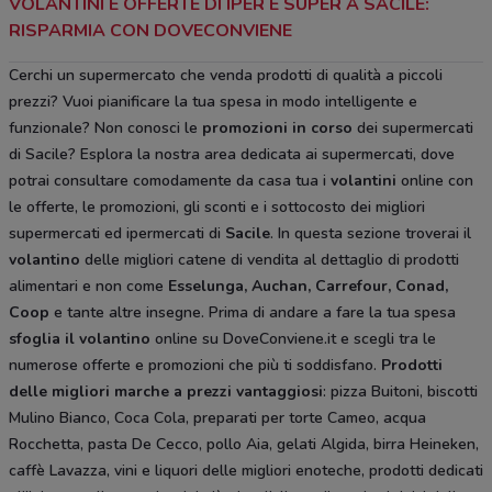
VOLANTINI E OFFERTE DI IPER E SUPER A SACILE:
RISPARMIA CON DOVECONVIENE
Cerchi un supermercato che venda prodotti di qualità a piccoli
prezzi? Vuoi pianificare la tua spesa in modo intelligente e
funzionale? Non conosci le
promozioni in corso
dei supermercati
di Sacile? Esplora la nostra area dedicata ai supermercati, dove
potrai consultare comodamente da casa tua i
volantini
online con
le offerte, le promozioni, gli sconti e i sottocosto dei migliori
supermercati ed ipermercati di
Sacile
. In questa sezione troverai il
volantino
delle migliori catene di vendita al dettaglio di prodotti
alimentari e non come
Esselunga, Auchan, Carrefour, Conad,
Coop
e tante altre insegne. Prima di andare a fare la tua spesa
sfoglia il volantino
online su DoveConviene.it e scegli tra le
numerose offerte e promozioni che più ti soddisfano.
Prodotti
delle migliori marche a prezzi vantaggiosi
: pizza Buitoni, biscotti
Mulino Bianco, Coca Cola, preparati per torte Cameo, acqua
Rocchetta, pasta De Cecco, pollo Aia, gelati Algida, birra Heineken,
caffè Lavazza, vini e liquori delle migliori enoteche, prodotti dedicati