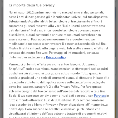
Ci importa della tua privacy
Noi e i nostri
1012
partner archiviamo e accediamo ai dati personali,
come i dati di navigazione gli o identificatori univoci, sul tuo dispositivo.
Selezionando Accetto, abiliti le tecnologie di tracciamento affinché
supportino gli scopi mostrati alla voce "Noi e i nostri partner trattiamo i
dati da fornire". Nel caso in cui queste tecnologie dovessero essere
disabilitate, alcuni contenuti e annunci visualizzati potrebbero non
essere rilevanti. Puoi accedere nuovamente a questo menu per
modificare le tue scelte o per revocare il consenso facendo clic sul link
Mostra finalità in fondo alla pagina web. Tali scelte avranno effetto nel
-1 GIORNO
NUOVO
contesto del nostro Sito web. Per maggiori informazioni, consulta
l'Informativa sulla privacy.
Privacy policy
Aldi
Supermercati Mega
Permettici di fornirti offerte più vicine ai tuoi bisogni: Utilizzando
Shopfully/Tiendeo puoi visualizzare inserzioni e offerte per i tuoi acquisti
Scade domani
9.7 km
Scade il 19/08
13.4 km
quotidiani più attinenti ai tuoi gusti e al tuo mondo. Tutto questo è
possibile grazie ad una serie di strumenti e analisi effettuate in base alle
tue attività all'interno dell'applicazione e sulle piattaforme collegate,
come indicato nel paragrafo 2 della Privacy Policy. Per fare questo,
abbiamo bisogno del tuo consenso sull'uso dei dati raccolti a tale fine.
Se dai il tuo consenso condivideremo i tuoi dati personali con
Partners
in
tutto il mondo attraverso l’uso di SDK esterne. Puoi sempre cambiare
idea accedendo a Menu > Privacy > Personalizzazione, all’interno della
nostra App. Cosa succede se accetti: Le inserzioni pubblicitarie che
visualizzerai all'interno dell’app potranno trattare di argomenti relativi