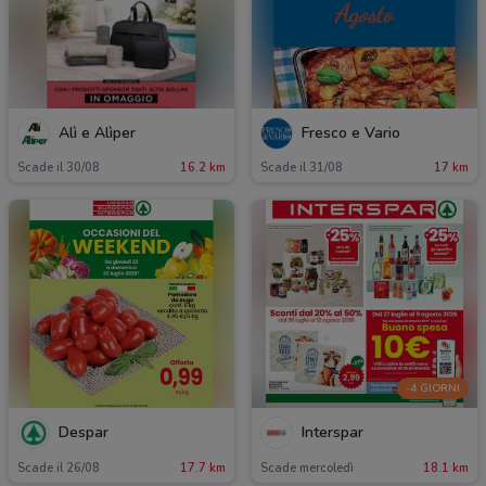
Alì e Alìper
Fresco e Vario
Scade il 30/08
16.2 km
Scade il 31/08
17 km
-4 GIORNI
Despar
Interspar
Scade il 26/08
17.7 km
Scade mercoledì
18.1 km