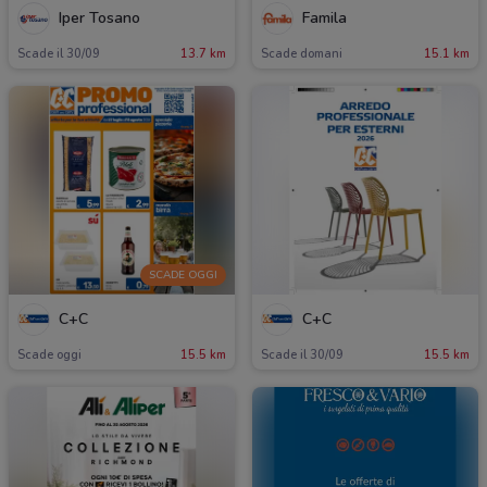
Iper Tosano
Famila
Scade il 30/09
13.7 km
Scade domani
15.1 km
SCADE OGGI
C+C
C+C
Scade oggi
15.5 km
Scade il 30/09
15.5 km