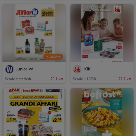
-4 GIORNI
Junior W
KiK
Scade mercoledì
20.1 km
Scade il 16/08
27.7 km