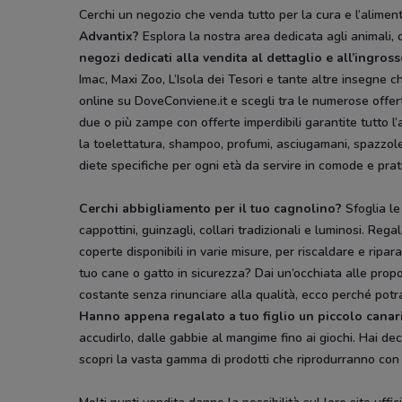
Cerchi un negozio che venda tutto per la cura e l’aliment
Advantix?
Esplora la nostra area dedicata agli animali, d
negozi dedicati alla vendita al dettaglio e all’ingros
Imac, Maxi Zoo, L’Isola dei Tesori e tante altre insegne c
online su DoveConviene.it e scegli tra le numerose offer
due o più zampe con offerte imperdibili garantite tutto l
la toelettatura, shampoo, profumi, asciugamani, spazzole, d
diete specifiche per ogni età da servire in comode e prati
Cerchi abbigliamento per il tuo cagnolino?
Sfoglia le
cappottini, guinzagli, collari tradizionali e luminosi. Re
coperte disponibili in varie misure, per riscaldare e ripa
tuo cane o gatto in sicurezza? Dai un’occhiata alle prop
costante senza rinunciare alla qualità, ecco perché potrai
Hanno appena regalato a tuo figlio un piccolo canar
accudirlo, dalle gabbie al mangime fino ai giochi. Hai de
scopri la vasta gamma di prodotti che riprodurranno co