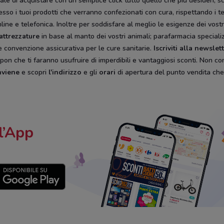
iciale di acquistare con un semplice click tutto quello che più desideri
so i tuoi prodotti che verranno confezionati con cura, rispettando i te
online e telefonica. Inoltre per soddisfare al meglio le esigenze dei vost
 attrezzature
in base al manto dei vostri animali; parafarmacia specializz
 convenzione assicurativa per le cure sanitarie.
Iscriviti alla newsle
pon che ti faranno usufruire di imperdibili e vantaggiosi sconti. Non con
nviene
e scopri
l'indirizzo
e gli
orari
di apertura del punto vendita che 
l’App