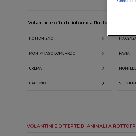
Elenco dei 
Volantini e offerte intorno a Rottofreno
ROTTOFRENO
PIACENZ
MONTANASO LOMBARDO
PAVIA
CREMA
MONTEBE
PANDINO
VOGHER
VOLANTINI E OFFERTE DI ANIMALI A ROTTO