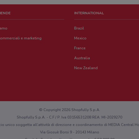
ZIENDE
INTERNATIONAL
iamo
Brazil
commerciali e marketing
Mexico
France
Australia
New Zealand
© Copyright 2026 Shopfully S.p.A.
Shopfully S.p.A. - C.F / P. Iva 03156531208 REA: MI-2029270
cio unico soggetta all’attività di direzione e coordinamento di MEDIA Central
Via Giosuè Borsi 9 - 20143 Milano