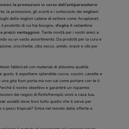
nosci le promozioni in corso dell’antiparassitario
e, le promozioni, gli sconti e i sottocosto dei
migliori
aloghi delle migliori catene di settore come Arcaplanet,
il prodotto di cui hai bisogno,
sfoglia il
volantino
 a prezzi vantaggiosi.
Tante novità per i vostri amici a
iendo su un vasto assortimento. Da prodotti per la cura e
tazione, crocchette, cibo secco, umido, snack e cibi per
shion
fabbricati con materiali di altissima qualità:
 e gusto, ti aspettano splendide cucce, cuscini, casette e
re una gita fuori porta ma non sai come portare con te il
Perché il nostro obiettivo e garantirti un risparmio
mozioni dei negozi di Rottofrenopiù vicini a casa tua
.
per uccelli
dove trovi tutto quello che ti serve per
 o pesci tropicali? Entra nel mondo delle offerte e