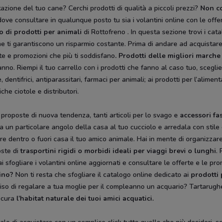
azione del tuo cane? Cerchi prodotti di qualità a piccoli prezzi?
Non co
ove consultare in qualunque posto tu sia i volantini online con le offert
so di prodotti per animali
di Rottofreno . In questa sezione trovi i cat
he ti garantiscono un risparmio costante. Prima di andare ad acquistare 
te e promozioni che più ti soddisfano
. Prodotti delle migliori marche
’anno. Riempi il tuo carrello con i prodotti che fanno al caso tuo, scegl
entifrici, antiparassitari, farmaci per animali; ai prodotti per l’alimen
che ciotole e distributori.
 proposte di nuova tendenza, tanti articoli per lo svago e
accessori fa
gala un particolare angolo della casa al tuo cucciolo e arredala con stile
rare dentro o fuori casa il tuo amico animale. Hai in mente di organizza
oste di
trasportini rigidi
o morbidi ideali per viaggi brevi o lunghi
. 
 sfogliare i volantini online aggiornati e consultare le offerte e le pro
ino?
Non ti resta che sfogliare il catalogo online dedicato ai
prodotti 
ciso di regalare a tua moglie per il compleanno un acquario? Tartarughe
n cura
l’habitat naturale dei tuoi amici acquatici.