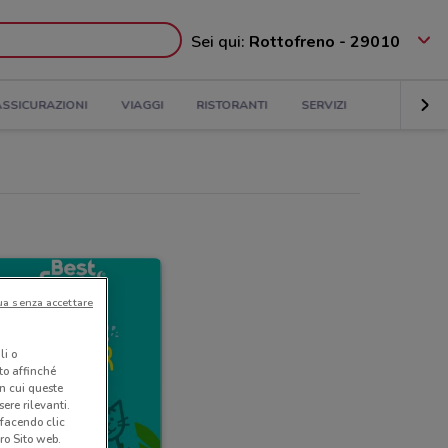
Sei qui:
Rottofreno - 29010
ASSICURAZIONI
VIAGGI
RISTORANTI
SERVIZI
ua senza accettare
li o
nto affinché
in cui queste
ere rilevanti.
 facendo clic
ro Sito web.