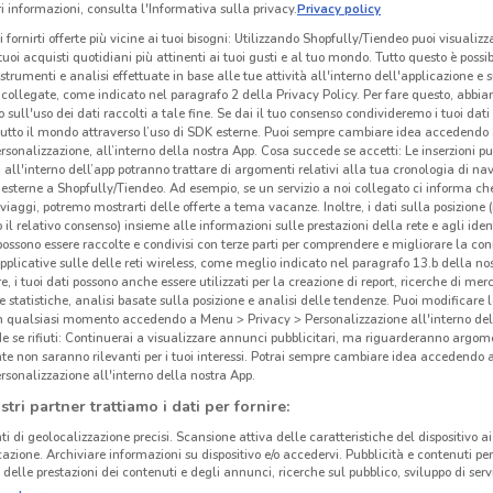
 informazioni, consulta l'Informativa sulla privacy.
Privacy policy
i fornirti offerte più vicine ai tuoi bisogni: Utilizzando Shopfully/Tiendeo puoi visualizz
i tuoi acquisti quotidiani più attinenti ai tuoi gusti e al tuo mondo. Tutto questo è possi
Ferplast
Ferplast
 strumenti e analisi effettuate in base alle tue attività all'interno dell'applicazione e 
collegate, come indicato nel paragrafo 2 della Privacy Policy. Per fare questo, abbi
km
Scade il 31/12
11.9 km
Scade il 31/12
11.9 km
Sc
 sull'uso dei dati raccolti a tale fine. Se dai il tuo consenso condivideremo i tuoi dati
tutto il mondo attraverso l’uso di SDK esterne. Puoi sempre cambiare idea accedend
rsonalizzazione, all’interno della nostra App. Cosa succede se accetti: Le inserzioni pu
i all'interno dell’app potranno trattare di argomenti relativi alla tua cronologia di na
esterne a Shopfully/Tiendeo. Ad esempio, se un servizio a noi collegato ci informa ch
i viaggi, potremo mostrarti delle offerte a tema vacanze. Inoltre, i dati sulla posizione 
ni
Antiparassitari
Lettiera per gatti
Trasportin
o il relativo consenso) insieme alle informazioni sulle prestazioni della rete e agli ident
 possono essere raccolte e condivisi con terze parti per comprendere e migliorare la conn
pplicative sulle delle reti wireless, come meglio indicato nel paragrafo 13.b della no
re, i tuoi dati possono anche essere utilizzati per la creazione di report, ricerche di mer
 e statistiche, analisi basate sulla posizione e analisi delle tendenze. Puoi modificare l
in qualsiasi momento accedendo a Menu > Privacy > Personalizzazione all'interno del
 se rifiuti: Continuerai a visualizzare annunci pubblicitari, ma riguarderanno argome
te non saranno rilevanti per i tuoi interessi. Potrai sempre cambiare idea accedendo
NO FERPLAST
VOLANTINO ISOLA DEI TESORI
rsonalizzazione all'interno della nostra App.
stri partner trattiamo i dati per fornire:
NO PET STORE CONAD
ti di geolocalizzazione precisi. Scansione attiva delle caratteristiche del dispositivo ai 
icazione. Archiviare informazioni su dispositivo e/o accedervi. Pubblicità e contenuti per
delle prestazioni dei contenuti e degli annunci, ricerche sul pubblico, sviluppo di servi