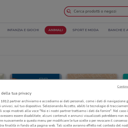
INFANZIA E GIOCHI
ANIMALI
SPORT E MODA
BANCHE E 
Contin
 della tua privacy
i
1012
partner archiviamo e accediamo ai dati personali, come i dati di navigazione g
ri univoci, sul tuo dispositivo. Selezionando Accetto, abiliti le tecnologie di tracciame
li scopi mostrati alla voce "Noi e i nostri partner trattiamo i dati da fornire". Nel caso 
ovessero essere disabilitate, alcuni contenuti e annunci visualizzati potrebbero non ess
re nuovamente a questo menu per modificare le tue scelte o per revocare il consenso
tra finalità in fondo alla pagina web. Tali scelte avranno effetto nel contesto del nost