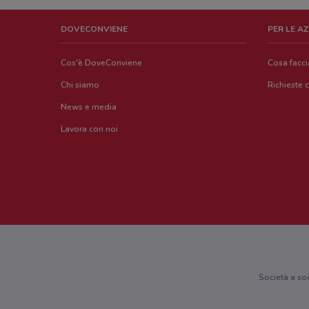
DOVECONVIENE
PER LE A
Cos'è DoveConviene
Cosa facc
Chi siamo
Richieste 
News e media
Lavora con noi
Società a so