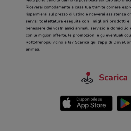
Molti punti vendita danno la possibilità sul loro sito uff
Riceverai comodamente a casa tua tramite corriere espres
risparmierai sul prezzo di listino e riceverai assistenza 
servizi:
toelettatura eseguita con i migliori prodotti e
benessere dei vostri amici animali,
servizio a domicilio
e
con le migliori
offerte,
le
promozioni
e gli eventuali cou
Rottofrenopiù vicino a te?
Scarica qui l’app di DoveCo
animali.
Scarica 