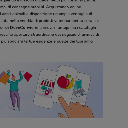
, scegliendo il metodo di pagamento più consono per te.
mpi di consegna stabiliti. Acquistando online
ri amici animali a disposizione un ampio ventaglio di
ata nella vendita di prodotti veterinari per la cura e il
tter di DoveConviene
e ricevi in anteprima i cataloghi
osci le aperture straordinarie del negozio di animali di
più soddisfa le tue esigenze e quelle dei tuoi amici