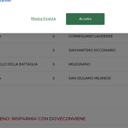
partner
Mostra finalità
Accetto
A
CORNEGLIANO LAUDENSE
SAN MARTINO SICCOMARIO
LLO DELLA BATTAGLIA
MELEGNANO
A
SAN GIULIANO MILANESE
FRENO: RISPARMIA CON DOVECONVIENE