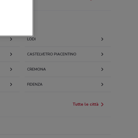
LODI
CASTELVETRO PIACENTINO
CREMONA
FIDENZA
Tutte le città