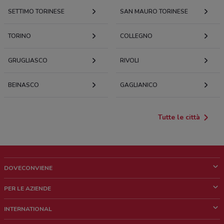
SETTIMO TORINESE
SAN MAURO TORINESE
TORINO
COLLEGNO
GRUGLIASCO
RIVOLI
BEINASCO
GAGLIANICO
Tutte le città
DOVECONVIENE
Cos'è DoveConviene
PER LE AZIENDE
Chi siamo
Cosa facciamo
INTERNATIONAL
News e media
Richieste commerciali e marketing