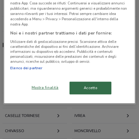
Corso Potenza, 153/d Torino
nostra App. Cosa succede se rifiuti: Continuerai a visualizzare annunci
26.2 km
APERTO
pubblicitari, ma riguarderanno argomenti generici e probabilmente non
saranno rilevanti per i tuoi interessi. Potrai sempre cambiare idea
accedendo a Menu > Privacy > Personalizzazione all'interno della
Tutti i negozi Primi Anni
nostra App.
Noi e i nostri partner trattiamo i dati per fornire:
Utilizzare dati di geolocalizzazione precisi. Scansione attiva delle
Primi Anni, offerte e negozi
caratteristiche del dispositivo ai fini dell’identificazione. Archiviare
informazioni su dispositivo e/o accedervi. Pubblicità e contenuti
personalizzati, misurazione delle prestazioni dei contenuti e degli
annunci, ricerche sul pubblico, sviluppo di servizi.
Elenco dei partner
Offerte volantini e cataloghi per città nelle vicinanze
RIVAROLO CANAVESE
CASTELLAMONTE
Mostra finalità
Accetto
CIRIÈ
PAVONE CANAVESE
CASELLE TORINESE
IVREA
CHIVASSO
MONCRIVELLO