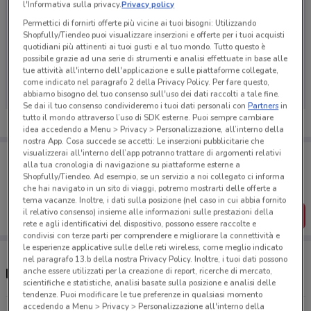
l'Informativa sulla privacy.
Privacy policy
Permettici di fornirti offerte più vicine ai tuoi bisogni: Utilizzando
Shopfully/Tiendeo puoi visualizzare inserzioni e offerte per i tuoi acquisti
quotidiani più attinenti ai tuoi gusti e al tuo mondo. Tutto questo è
Ci dispiace, al momento non abbiamo pubblicato
possibile grazie ad una serie di strumenti e analisi effettuate in base alle
tue attività all'interno dell'applicazione e sulle piattaforme collegate,
volantini nella tua zona. Riprova più tardi.
come indicato nel paragrafo 2 della Privacy Policy. Per fare questo,
abbiamo bisogno del tuo consenso sull'uso dei dati raccolti a tale fine.
Se dai il tuo consenso condivideremo i tuoi dati personali con
Partners
in
tutto il mondo attraverso l’uso di SDK esterne. Puoi sempre cambiare
idea accedendo a Menu > Privacy > Personalizzazione, all’interno della
nostra App. Cosa succede se accetti: Le inserzioni pubblicitarie che
visualizzerai all'interno dell’app potranno trattare di argomenti relativi
Porta DoveConviene sempre con te!
alla tua cronologia di navigazione su piattaforme esterne a
Puoi trovare le migliori offerte dei negozi vicino a te,
Shopfully/Tiendeo. Ad esempio, se un servizio a noi collegato ci informa
salvarle e creare la tua lista del risparmio, comodamente
che hai navigato in un sito di viaggi, potremo mostrarti delle offerte a
dal tuo cellulare.
tema vacanze. Inoltre, i dati sulla posizione (nel caso in cui abbia fornito
il relativo consenso) insieme alle informazioni sulle prestazioni della
SCARICA L’APP
rete e agli identificativi del dispositivo, possono essere raccolte e
condivisi con terze parti per comprendere e migliorare la connettività e
le esperienze applicative sulle delle reti wireless, come meglio indicato
nel paragrafo 13.b della nostra Privacy Policy. Inoltre, i tuoi dati possono
anche essere utilizzati per la creazione di report, ricerche di mercato,
Negozi Primi Anni a Rivarolo Canavese
scientifiche e statistiche, analisi basate sulla posizione e analisi delle
tendenze. Puoi modificare le tue preferenze in qualsiasi momento
accedendo a Menu > Privacy > Personalizzazione all'interno della