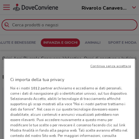
Rivarolo Canavese - 10086
ALUTE E BENESSERE
INFANZIA E GIOCHI
ANIMALI
SPORT E MODA
Primi Anni Rivarolo Canavese: Volantino, Orari di apertura e Indirizzi
Continua senza accettare
Ultime offerte del volantino Primi Anni
Ci importa della tua privacy
Noi e i nostri
1012
partner archiviamo e accediamo ai dati personali,
come i dati di navigazione gli o identificatori univoci, sul tuo dispositivo.
Selezionando Accetto, abiliti le tecnologie di tracciamento affinché
supportino gli scopi mostrati alla voce "Noi e i nostri partner trattiamo i
dati da fornire". Nel caso in cui queste tecnologie dovessero essere
disabilitate, alcuni contenuti e annunci visualizzati potrebbero non
essere rilevanti. Puoi accedere nuovamente a questo menu per
modificare le tue scelte o per revocare il consenso facendo clic sul link
Mostra finalità in fondo alla pagina web. Tali scelte avranno effetto nel
contesto del nostro Sito web. Per maggiori informazioni, consulta