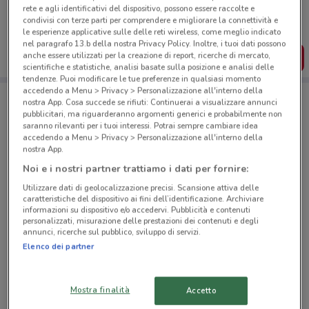
rete e agli identificativi del dispositivo, possono essere raccolte e
Puoi trovare le migliori offerte dei negozi vicino a te,
condivisi con terze parti per comprendere e migliorare la connettività e
salvarle e creare la tua lista del risparmio, comodamente
dal tuo cellulare.
le esperienze applicative sulle delle reti wireless, come meglio indicato
nel paragrafo 13.b della nostra Privacy Policy. Inoltre, i tuoi dati possono
anche essere utilizzati per la creazione di report, ricerche di mercato,
SCARICA L’APP
scientifiche e statistiche, analisi basate sulla posizione e analisi delle
tendenze. Puoi modificare le tue preferenze in qualsiasi momento
accedendo a Menu > Privacy > Personalizzazione all'interno della
nostra App. Cosa succede se rifiuti: Continuerai a visualizzare annunci
Negozi Primi Anni a Torino
pubblicitari, ma riguarderanno argomenti generici e probabilmente non
saranno rilevanti per i tuoi interessi. Potrai sempre cambiare idea
accedendo a Menu > Privacy > Personalizzazione all'interno della
nostra App.
Noi e i nostri partner trattiamo i dati per fornire:
Utilizzare dati di geolocalizzazione precisi. Scansione attiva delle
caratteristiche del dispositivo ai fini dell’identificazione. Archiviare
© MapTiler
© OpenStreetMap contributors
informazioni su dispositivo e/o accedervi. Pubblicità e contenuti
personalizzati, misurazione delle prestazioni dei contenuti e degli
annunci, ricerche sul pubblico, sviluppo di servizi.
Corso Savona, 16 Moncalieri
Elenco dei partner
8 km
CHIUSO
Corso Francia 155/A Rivoli
Mostra finalità
Accetto
10.4 km
CHIUSO