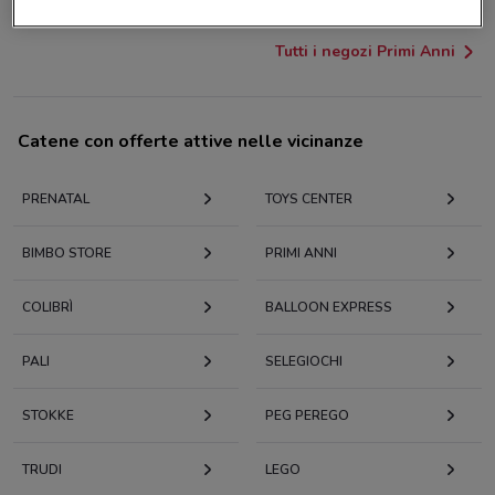
Tutti i negozi Primi Anni
Catene con offerte attive nelle vicinanze
PRENATAL
TOYS CENTER
BIMBO STORE
PRIMI ANNI
COLIBRÌ
BALLOON EXPRESS
PALI
SELEGIOCHI
STOKKE
PEG PEREGO
TRUDI
LEGO