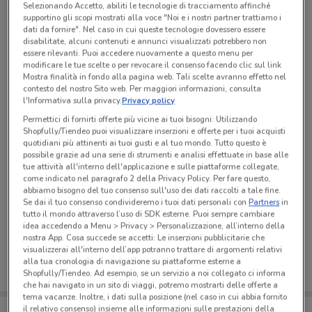
Selezionando Accetto, abiliti le tecnologie di tracciamento affinché
Tutte le promozioni di questo negozio
supportino gli scopi mostrati alla voce "Noi e i nostri partner trattiamo i
dati da fornire". Nel caso in cui queste tecnologie dovessero essere
disabilitate, alcuni contenuti e annunci visualizzati potrebbero non
essere rilevanti. Puoi accedere nuovamente a questo menu per
modificare le tue scelte o per revocare il consenso facendo clic sul link
Mostra finalità in fondo alla pagina web. Tali scelte avranno effetto nel
contesto del nostro Sito web. Per maggiori informazioni, consulta
l'Informativa sulla privacy.
Privacy policy
Permettici di fornirti offerte più vicine ai tuoi bisogni: Utilizzando
Shopfully/Tiendeo puoi visualizzare inserzioni e offerte per i tuoi acquisti
quotidiani più attinenti ai tuoi gusti e al tuo mondo. Tutto questo è
possibile grazie ad una serie di strumenti e analisi effettuate in base alle
tue attività all'interno dell'applicazione e sulle piattaforme collegate,
come indicato nel paragrafo 2 della Privacy Policy. Per fare questo,
abbiamo bisogno del tuo consenso sull'uso dei dati raccolti a tale fine.
Se dai il tuo consenso condivideremo i tuoi dati personali con
Partners
in
Ci dispiace, al momento non abbiamo pubblicato
tutto il mondo attraverso l’uso di SDK esterne. Puoi sempre cambiare
volantini nella tua zona. Riprova più tardi.
idea accedendo a Menu > Privacy > Personalizzazione, all’interno della
nostra App. Cosa succede se accetti: Le inserzioni pubblicitarie che
visualizzerai all'interno dell’app potranno trattare di argomenti relativi
alla tua cronologia di navigazione su piattaforme esterne a
Shopfully/Tiendeo. Ad esempio, se un servizio a noi collegato ci informa
che hai navigato in un sito di viaggi, potremo mostrarti delle offerte a
tema vacanze. Inoltre, i dati sulla posizione (nel caso in cui abbia fornito
Porta DoveConviene sempre con te!
il relativo consenso) insieme alle informazioni sulle prestazioni della