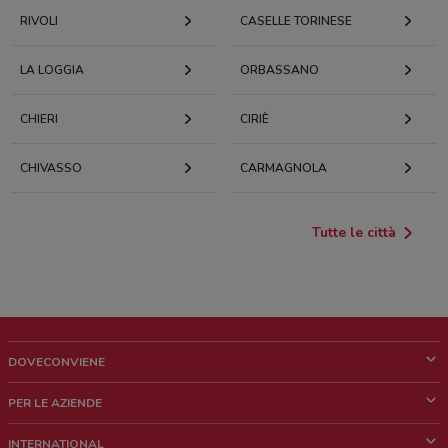
RIVOLI
CASELLE TORINESE
LA LOGGIA
ORBASSANO
CHIERI
CIRIÈ
CHIVASSO
CARMAGNOLA
Tutte le città
DOVECONVIENE
Cos'è DoveConviene
PER LE AZIENDE
Chi siamo
Cosa facciamo
INTERNATIONAL