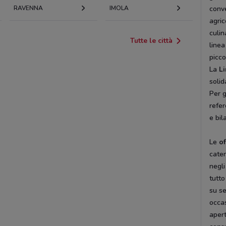
RAVENNA
IMOLA
conve
agric
culin
Tutte le città
linea
piccol
La
Li
solid
Per g
refe
e bil
Le
o
caten
negli
tutto
su se
occas
aper