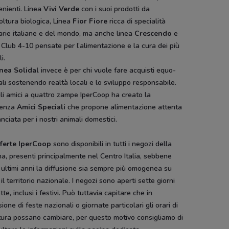
nienti. Linea
Vivi Verde
con i suoi prodotti da
oltura biologica, Linea
Fior Fiore
ricca di specialità
arie italiane e del mondo, ma anche linea
Crescendo
e
 Club 4-10 pensate per l’alimentazione e la cura dei più
i.
nea Solidal
invece è per chi vuole fare acquisti equo-
ali sostenendo realtà locali e lo sviluppo responsabile.
li amici a quattro zampe IperCoop ha creato la
renza
Amici Speciali
che propone alimentazione attenta
anciata per i nostri animali domestici.
fferte IperCoop
sono disponibili in tutti i negozi della
a, presenti principalmente nel Centro Italia, sebbene
 ultimi anni la diffusione sia sempre più omogenea su
 il territorio nazionale. I negozi sono aperti sette giorni
tte, inclusi i festivi. Può tuttavia capitare che in
ione di feste nazionali o giornate particolari gli orari di
tura possano cambiare, per questo motivo consigliamo di