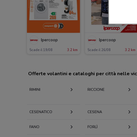
Ipercoop
Ipercoop
Scade il 19/08
3.2 km
Scade il 26/08
3.2 km
Offerte volantini e cataloghi per città nelle vi
RIMINI
RICCIONE
CESENATICO
CESENA
FANO
FORLÌ