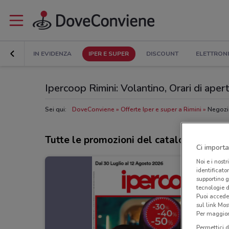
IN EVIDENZA
IPER E SUPER
DISCOUNT
ELETTRON
Ipercoop Rimini: Volantino, Orari di apertu
Sei qui:
DoveConviene
Offerte Iper e super a Rimini
Negozi 
Tutte le promozioni del catalogo IperC
Ci importa
Noi e i nostr
identificato
supportino g
tecnologie d
Puoi accede
sul link Mos
Per maggiori
Permettici d