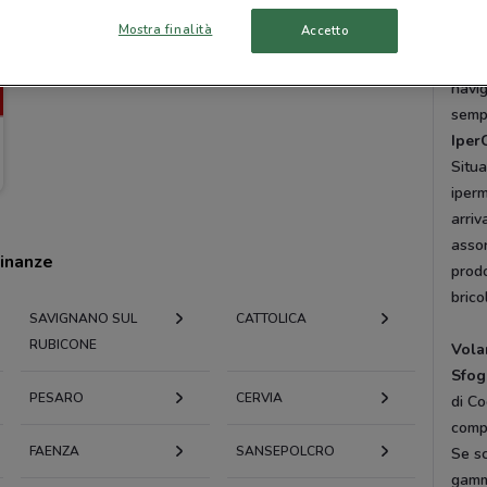
punt
Mostra finalità
Accetto
3591
pensa
navi
sempr
Iper
Situa
iperm
arriv
assor
cinanze
prodo
brico
SAVIGNANO SUL
CATTOLICA
RUBICONE
Vola
Sfogl
PESARO
CERVIA
di Co
compr
FAENZA
SANSEPOLCRO
Se sc
gamma