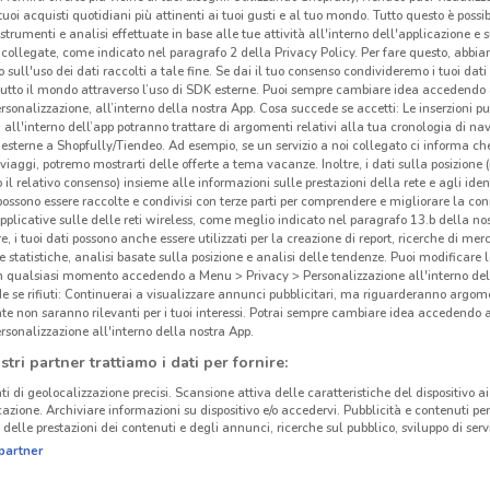
i tuoi acquisti quotidiani più attinenti ai tuoi gusti e al tuo mondo. Tutto questo è possi
Vol
 strumenti e analisi effettuate in base alle tue attività all'interno dell'applicazione e 
collegate, come indicato nel paragrafo 2 della Privacy Policy. Per fare questo, abbi
 sull'uso dei dati raccolti a tale fine. Se dai il tuo consenso condivideremo i tuoi dati
Iper
tutto il mondo attraverso l’uso di SDK esterne. Puoi sempre cambiare idea accedend
In
Vi
rsonalizzazione, all’interno della nostra App. Cosa succede se accetti: Le inserzioni pu
i all'interno dell’app potranno trattare di argomenti relativi alla tua cronologia di na
raggi
esterne a Shopfully/Tiendeo. Ad esempio, se un servizio a noi collegato ci informa ch
servi
i viaggi, potremo mostrarti delle offerte a tema vacanze. Inoltre, i dati sulla posizione 
o il relativo consenso) insieme alle informazioni sulle prestazioni della rete e agli ident
Mala
 possono essere raccolte e condivisi con terze parti per comprendere e migliorare la conn
punto
pplicative sulle delle reti wireless, come meglio indicato nel paragrafo 13.b della no
sette
re, i tuoi dati possono anche essere utilizzati per la creazione di report, ricerche di mer
 e statistiche, analisi basate sulla posizione e analisi delle tendenze. Puoi modificare l
(
dom
in qualsiasi momento accedendo a Menu > Privacy > Personalizzazione all'interno del
3.2 km
per r
 se rifiuti: Continuerai a visualizzare annunci pubblicitari, ma riguarderanno argome
te non saranno rilevanti per i tuoi interessi. Potrai sempre cambiare idea accedendo
rinun
rsonalizzazione all'interno della nostra App.
appli
stri partner trattiamo i dati per fornire:
past
ti di geolocalizzazione precisi. Scansione attiva delle caratteristiche del dispositivo ai 
molto
icazione. Archiviare informazioni su dispositivo e/o accedervi. Pubblicità e contenuti per
parc
delle prestazioni dei contenuti e degli annunci, ricerche sul pubblico, sviluppo di servi
banc
partner
e
Co