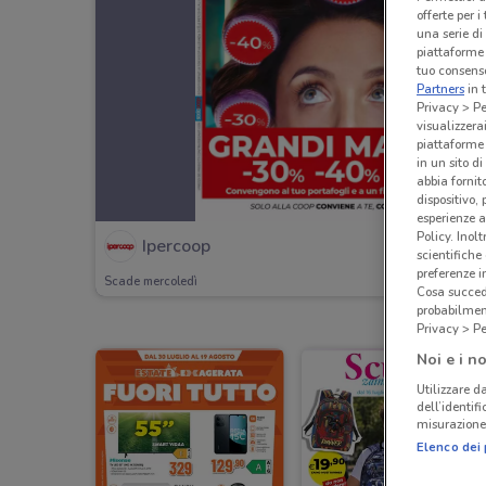
offerte per 
una serie di
piattaforme 
tuo consenso
Partners
in 
Privacy > Pe
visualizzera
piattaforme 
in un sito d
abbia fornit
dispositivo,
esperienze a
Policy. Inolt
Ipercoop
scientifiche
preferenze 
Scade mercoledì
Cosa succede
probabilmen
Privacy > Pe
Noi e i no
Utilizzare da
dell’identif
misurazione 
Elenco dei 