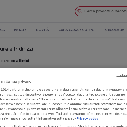
ICA
ESTATE
NOVITÀ
CURA CASA E CORPO
BRICOLAGE
ra e Indirizzi
Ipercoop a Rimini
Contin
oop
Ora
 della tua privacy
i
1014
partner archiviamo e accediamo ai dati personali, come i dati di navigazione g
ri univoci, sul tuo dispositivo. Selezionando Accetto, abiliti le tecnologie di tracciame
li scopi mostrati alla voce "Noi e i nostri partner trattiamo i dati da fornire". Nel caso 
ovessero essere disabilitate, alcuni contenuti e annunci visualizzati potrebbero non ess
re nuovamente a questo menu per modificare le tue scelte o per revocare il consenso
tra finalità in fondo alla pagina web. Tali scelte avranno effetto nel contesto del nost
 informazioni, consulta l'Informativa sulla privacy.
Privacy policy
i fornirti offerte più vicine ai tuoi bisogni: Utilizzando Shopfully/Tiendeo puoi visualizz