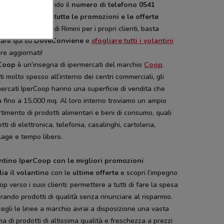
o vendita chiamando il
numero
di telefono
0541
11
. Per
scoprire tutte le promozioni e le offerte
te dall’Ipercoop di Rimini per i propri clienti, basta
gare qui su
DoveConviene
e
sfogliare tutti i volantini
e aggiornati!
Coop
è un’insegna di ipermercati del marchio
Coop
.
ti molto spesso all’interno dei centri commerciali, gli
ercati IperCoop hanno una superficie di vendita che
a fino a 15.000 mq. Al loro interno troviamo un ampio
timento di prodotti alimentari e beni di consumo, quali
tti di elettronica, telefonia, casalinghi, cartoleria,
lage e tempo libero.
ntino IperCoop con le migliori promozioni
ia il volantino
con le
ultime offerte
e scopri l’impegno
op verso i suoi clienti: permettere a tutti di fare la spesa
ando prodotti di qualità senza rinunciare al risparmio.
egli le linee a marchio avrai a disposizione una vasta
 di prodotti di altissima qualità e freschezza a prezzi