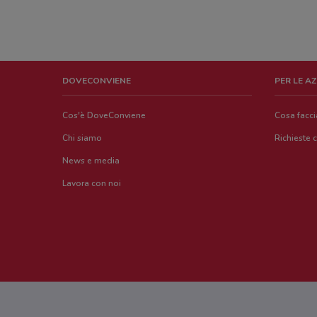
DOVECONVIENE
PER LE A
Cos'è DoveConviene
Cosa facc
Chi siamo
Richieste 
News e media
Lavora con noi