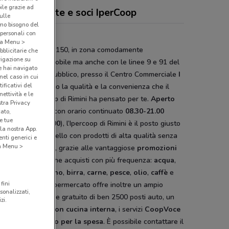
bile grazie ad
antino, offerte e soci IperCoop
sulle
amo bisogno del
 personali con
coop Rimini
o a Menu >
a Emilia
al civico 150, in zona comodamente
bblicitarie che
vigazione su
ungibile in automobile ma anche con le linee 9 e 91 del
e hai navigato
zio di trasporto pubblico, presso il Centro Commerciale
I
(nel caso in cui
ificativi del
testa
, ti aspettano la qualità e la convenienza che il
ettività e le
 vendita Ipercoop di Rimini ha pensato per te.
Aperto
stra Privacy
 giorni su sette
con orario continuato
08.30-21.00
cato,
e tue
enica 09.00-21.00
), l’Ipercoop di Rimini è il posto giusto
la nostra App.
iempire il tuo carrello con prodotti di alta qualità senza
nti generici e
 a Menu >
ciare al risparmio, grazie alle vantaggiose
promozioni
cate ai prodotti che acquisti con più frequenza:
acqua
,
a
,
pizza
,
pane
,
vino
,
birra
,
carne
,
pesce
,
olio
,
caffè
e
fini
 altro ancora. L’ipermercato offre inoltre un ampio
sonalizzati,
heggio
riservato e gratuito di ben 2500 posti auto, un
zi.
o
gastronomia con cucina interna
, i servizi
CoopVoce
op Salute
,
ausilio per la spesa
. È possibile contattare il