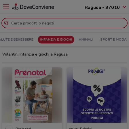
Ragusa - 97010
ALUTE E BENESSERE
INFANZIA E GIOCHI
ANIMALI
SPORT E MODA
Volantini Infanzia e giochi a Ragusa