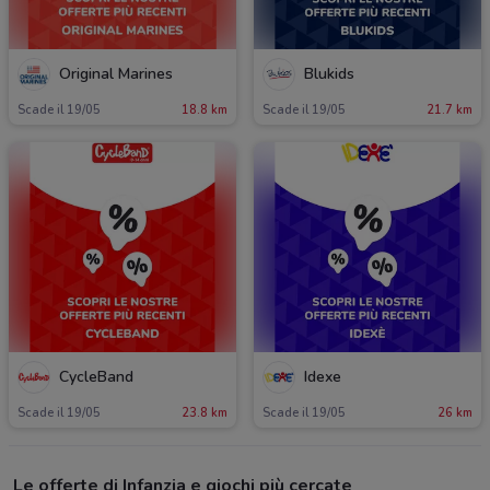
Original Marines
Blukids
Scade il 19/05
18.8 km
Scade il 19/05
21.7 km
CycleBand
Idexe
Scade il 19/05
23.8 km
Scade il 19/05
26 km
Le offerte di Infanzia e giochi più cercate