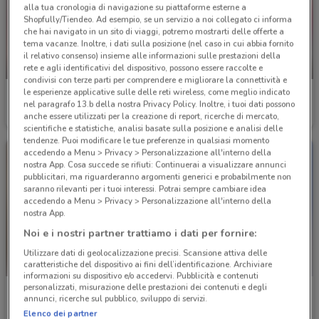
alla tua cronologia di navigazione su piattaforme esterne a
Shopfully/Tiendeo. Ad esempio, se un servizio a noi collegato ci informa
che hai navigato in un sito di viaggi, potremo mostrarti delle offerte a
tema vacanze. Inoltre, i dati sulla posizione (nel caso in cui abbia fornito
il relativo consenso) insieme alle informazioni sulle prestazioni della
-5 GIORNI
-5 GIORNI
rete e agli identificativi del dispositivo, possono essere raccolte e
condivisi con terze parti per comprendere e migliorare la connettività e
le esperienze applicative sulle delle reti wireless, come meglio indicato
Giocheria
Giocheria
nel paragrafo 13.b della nostra Privacy Policy. Inoltre, i tuoi dati possono
anche essere utilizzati per la creazione di report, ricerche di mercato,
Scade mercoledì
17 km
Scade mercoledì
17 km
scientifiche e statistiche, analisi basate sulla posizione e analisi delle
tendenze. Puoi modificare le tue preferenze in qualsiasi momento
accedendo a Menu > Privacy > Personalizzazione all'interno della
nostra App. Cosa succede se rifiuti: Continuerai a visualizzare annunci
pubblicitari, ma riguarderanno argomenti generici e probabilmente non
saranno rilevanti per i tuoi interessi. Potrai sempre cambiare idea
accedendo a Menu > Privacy > Personalizzazione all'interno della
nostra App.
Noi e i nostri partner trattiamo i dati per fornire:
Utilizzare dati di geolocalizzazione precisi. Scansione attiva delle
caratteristiche del dispositivo ai fini dell’identificazione. Archiviare
informazioni su dispositivo e/o accedervi. Pubblicità e contenuti
personalizzati, misurazione delle prestazioni dei contenuti e degli
Pali
Selegiochi
annunci, ricerche sul pubblico, sviluppo di servizi.
Elenco dei partner
Scade il 31/12
17 km
Scade il 31/12
17.4 km