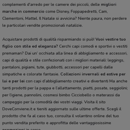
complementi d'arredo per le camere dei piccoli, delle
migliori
marche in commercio
come Disney, Foppapedretti, Cam,
Clementoni, Mattel. Il Natale si avvicina? Niente paura, non perdere
le particolari vendite promozionali natalizie.
Acquistare prodotti di qualità risparmiando si può!
Vuoi vestire tuo
figlio con stile ed eleganza?
Cerchi capi comodi e sportivi o vestiti
premaman? Dai un’ occhiata alla linea di abbigliamento e accessori,
capi di qualità e stile confezionati con i migliori materiali: leggings,
pantaloni, pigiami, tute, giubbotti, accessori per capelli dalle
simpatiche e colorate fantasie.
Collezioni invernali ed estive per
lui e per lei
con capi d’abbigliamento creativi e divertenti Ma anche
tanti prodotti per la pappa e l’allattamento, piatti, posate, seggiolini;
per l’igiene, pannolini, cosmesi bimbo Cicciobello o materassi da
campeggio per la comodità dei vostri viaggi. Visita il sito
DoveConviene.it e tieniti aggiornato sulle ultime offerte. Scegli il
prodotto che fa al caso tuo, consulta il volantino online del tuo
punto vendita preferito e approfitta delle vantaggiosissime
promozioni
in corso.