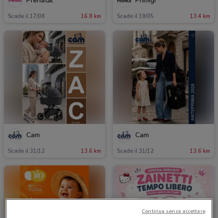
Prenatal
Primigi
Scade il 17/08
16.8 km
Scade il 19/05
13.4 km
Cam
Cam
Scade il 31/12
13.6 km
Scade il 31/12
13.6 km
Continua senza accettare