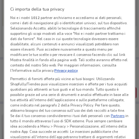
Ci importa della tua privacy
Noi e i nostri
1012
partner archiviamo e accediamo ai dati personali,
come i dati di navigazione gli o identificatori univoci, sul tuo dispositivo.
Selezionando Accetto, abiliti le tecnologie di tracciamento affinché
Io Bimbo
Giocheria
supportino gli scopi mostrati alla voce "Noi e i nostri partner trattiamo i
dati da fornire". Nel caso in cui queste tecnologie dovessero essere
Scade il 16/08
17 km
Scade giovedì
17 km
disabilitate, alcuni contenuti e annunci visualizzati potrebbero non
essere rilevanti. Puoi accedere nuovamente a questo menu per
modificare le tue scelte o per revocare il consenso facendo clic sul link
Mostra finalità in fondo alla pagina web. Tali scelte avranno effetto nel
Porta DoveConviene sempre con te!
contesto del nostro Sito web. Per maggiori informazioni, consulta
l'Informativa sulla privacy.
Privacy policy
Puoi trovare le migliori offerte dei negozi vicino a te,
salvarle e creare la tua lista del risparmio, comodamente
Permettici di fornirti offerte più vicine ai tuoi bisogni: Utilizzando
dal tuo cellulare.
Shopfully/Tiendeo puoi visualizzare inserzioni e offerte per i tuoi acquisti
quotidiani più attinenti ai tuoi gusti e al tuo mondo. Tutto questo è
SCARICA L’APP
possibile grazie ad una serie di strumenti e analisi effettuate in base alle
tue attività all'interno dell'applicazione e sulle piattaforme collegate,
come indicato nel paragrafo 2 della Privacy Policy. Per fare questo,
abbiamo bisogno del tuo consenso sull'uso dei dati raccolti a tale fine.
Se dai il tuo consenso condivideremo i tuoi dati personali con
Partners
in
tutto il mondo attraverso l’uso di SDK esterne. Puoi sempre cambiare
idea accedendo a Menu > Privacy > Personalizzazione, all’interno della
nostra App. Cosa succede se accetti: Le inserzioni pubblicitarie che
visualizzerai all'interno dell’app potranno trattare di argomenti relativi