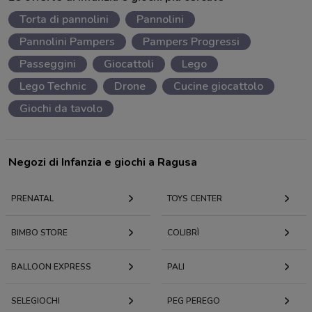
Torta di pannolini
Pannolini
Pannolini Pampers
Pampers Progressi
Passeggini
Giocattoli
Lego
Lego Technic
Drone
Cucine giocattolo
Giochi da tavolo
Negozi di Infanzia e giochi a Ragusa
PRENATAL
TOYS CENTER
BIMBO STORE
COLIBRÌ
BALLOON EXPRESS
PALI
SELEGIOCHI
PEG PEREGO