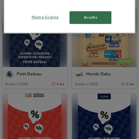
Mostra finalità
Accetto
NUOVO
Petit Bateau
Mondo Baby
Scade il 19/05
17.4 km
Scade il 19/08
17.6 km