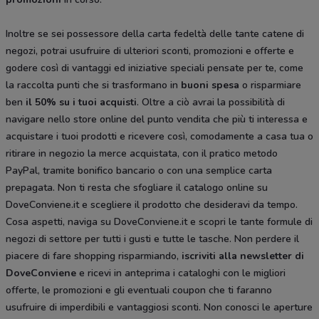
Inoltre se sei possessore della carta fedeltà delle tante catene di
negozi, potrai usufruire di ulteriori sconti, promozioni e offerte e
godere così di vantaggi ed iniziative speciali pensate per te, come
la raccolta punti che si trasformano in
buoni spesa
o risparmiare
ben
il 50% su i tuoi acquisti
. Oltre a ciò avrai la possibilità di
navigare nello store online del punto vendita che più ti interessa e
acquistare i tuoi prodotti e ricevere così, comodamente a casa tua o
ritirare in negozio la merce acquistata, con il pratico metodo
PayPal, tramite bonifico bancario o con una semplice carta
prepagata. Non ti resta che sfogliare il catalogo
online su
DoveConviene.it e scegliere il prodotto che desideravi da tempo.
Cosa aspetti, naviga su DoveConviene.it e scopri le tante formule di
negozi di settore per tutti i gusti e tutte le tasche. Non perdere il
piacere di fare shopping risparmiando,
iscriviti alla newsletter di
DoveConviene
e ricevi in anteprima i cataloghi con le migliori
offerte, le promozioni e gli eventuali coupon che ti faranno
usufruire di imperdibili e vantaggiosi sconti. Non conosci le aperture