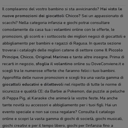
Il compleanno del vostro bambino si sta avvicinando?
Hai visto le
nuove promozioni dei giocattoli Chicco?
Sei un appassionato di
scacchi? Nella categoria infanzia e giochi potrai consultare
comodamente da casa tua i
volantini
online con le offerte, le
promozioni, gli sconti e i sottocosto dei migliori negozi di giocattoli e
abbigliamento per bambini e ragazzi di Ragusa. In questa sezione
troverai i cataloghi delle migliori catene di settore come
Il Piccolo
Principe
,
Chicco
,
Original Marines
e tante altre insegne. Prima di
recarti in negozio,
sfoglia il volantino
online su DoveConviene.it e
scegli tra le numerose offerte che faranno felici i tuoi bambini.
Approfitta delle nuove promozioni e scegli tra una vasta gamma di
giocattoli educativi e dilettevoli
nel rispetto di tutte le norme di
sicurezza e qualità CE: da Barbie ai Pokemon, dai puzzle ai peluche
di Peppa Pig, al Karaoke che animerà le vostre feste
.
Ma anche
tante novità su accessori e abbigliamento per i tuoi figli. Hai un
evento speciale e non sai cosa regalare? Consulta il catalogo
online e scopri la vasta gamma di giochi di società, giochi musicali,
giochi creativi e per il tempo libero, giochi per l'infanzia fino a