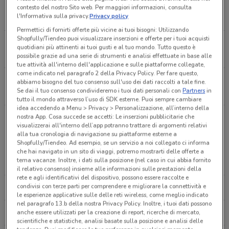
Via Giovanni XXIII 13A Monterosso Almo
contesto del nostro Sito web. Per maggiori informazioni, consulta
l'Informativa sulla privacy.
Privacy policy
1.6 km
Permettici di fornirti offerte più vicine ai tuoi bisogni: Utilizzando
Shopfully/Tiendeo puoi visualizzare inserzioni e offerte per i tuoi acquisti
Viale Giovanni Xxiii, 13/a
quotidiani più attinenti ai tuoi gusti e al tuo mondo. Tutto questo è
1.603901272080581
possibile grazie ad una serie di strumenti e analisi effettuate in base alle
tue attività all'interno dell'applicazione e sulle piattaforme collegate,
come indicato nel paragrafo 2 della Privacy Policy. Per fare questo,
Via Giovanni Xxiii, 13/A
abbiamo bisogno del tuo consenso sull'uso dei dati raccolti a tale fine.
Se dai il tuo consenso condivideremo i tuoi dati personali con
Partners
in
1.6122291879011523
tutto il mondo attraverso l’uso di SDK esterne. Puoi sempre cambiare
idea accedendo a Menu > Privacy > Personalizzazione, all’interno della
Via Mercato 76 Monterosso Almo
nostra App. Cosa succede se accetti: Le inserzioni pubblicitarie che
visualizzerai all'interno dell’app potranno trattare di argomenti relativi
1.7 km
alla tua cronologia di navigazione su piattaforme esterne a
Altre catene a Ragusa
Shopfully/Tiendeo. Ad esempio, se un servizio a noi collegato ci informa
che hai navigato in un sito di viaggi, potremo mostrarti delle offerte a
VIA GIOVANNI XXIII, 154
tema vacanze. Inoltre, i dati sulla posizione (nel caso in cui abbia fornito
EURONICS
TRONY
1.8480275611942683
il relativo consenso) insieme alle informazioni sulle prestazioni della
rete e agli identificativi del dispositivo, possono essere raccolte e
condivisi con terze parti per comprendere e migliorare la connettività e
UNIEURO
COOP
Viale Giovanni Xxiii, 149 Monterosso Almo
le esperienze applicative sulle delle reti wireless, come meglio indicato
1.9 km
nel paragrafo 13.b della nostra Privacy Policy. Inoltre, i tuoi dati possono
anche essere utilizzati per la creazione di report, ricerche di mercato,
CONAD
LIDL
scientifiche e statistiche, analisi basate sulla posizione e analisi delle