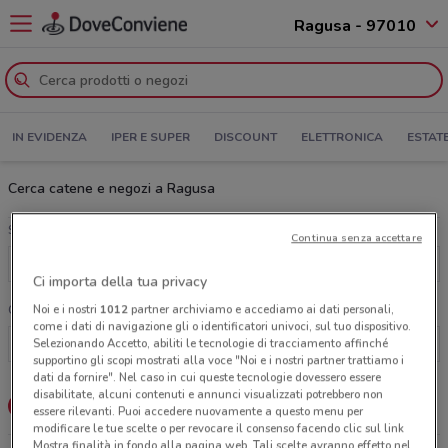
Ragusa - 97010
IN EVIDENZA
IPER E SUPER
DISCOUNT
ELETTRONICA
ESTAT
Cerca catene e negozi a Ragusa
Scegli una categoria
Continua senza accettare
Tutte le categorie
Ci importa della tua privacy
Noi e i nostri
1012
partner archiviamo e accediamo ai dati personali,
Cerca una catena
come i dati di navigazione gli o identificatori univoci, sul tuo dispositivo.
Selezionando Accetto, abiliti le tecnologie di tracciamento affinché
supportino gli scopi mostrati alla voce "Noi e i nostri partner trattiamo i
dati da fornire". Nel caso in cui queste tecnologie dovessero essere
disabilitate, alcuni contenuti e annunci visualizzati potrebbero non
Lista
Mappa
essere rilevanti. Puoi accedere nuovamente a questo menu per
modificare le tue scelte o per revocare il consenso facendo clic sul link
Mostra finalità in fondo alla pagina web. Tali scelte avranno effetto nel