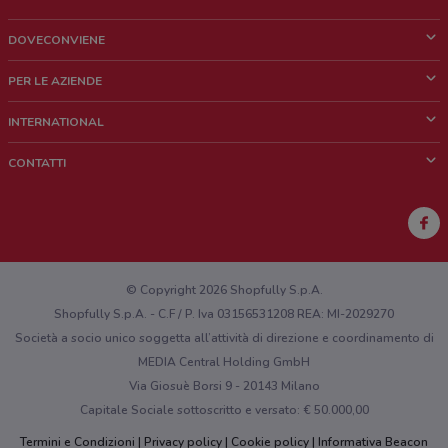
4.651526177443502
DOVECONVIENE
Via Madonna Delle Grazie, 1/A
Cos'è DoveConviene
4.71495451999234
PER LE AZIENDE
Chi siamo
Cosa facciamo
INTERNATIONAL
VIA A. DE GASPERI 12/E Giarratana
News e media
Richieste commerciali e marketing
4.7 km
Brazil
CONTATTI
Lavora con noi
Mexico
Segnalazione punto vendita
Via Alcide De Gasperi, 12/E Giarratana
France
4.7 km
Segnalazione Volantino
Australia
Hai un malfunzionamento sul web o sull'app?
Via Marconi, 15 Giarratana
New Zealand
© Copyright 2026 Shopfully S.p.A.
4.8 km
Shopfully S.p.A. - C.F / P. Iva 03156531208 REA: MI-2029270
Società a socio unico soggetta all’attività di direzione e coordinamento di
Via G. Pacini, 6A Giarratana
MEDIA Central Holding GmbH
4.8 km
Via Giosuè Borsi 9 - 20143 Milano
Capitale Sociale sottoscritto e versato: € 50.000,00
Via Calatafimi 2 Giarratana
4.8 km
Termini e Condizioni
Privacy policy
Cookie policy
Informativa Beacon