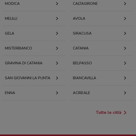
MODICA
CALTAGIRONE
4.4 km
MELILLI
AVOLA
12/e Via Alcide de Gasperi Giarratana
4.4 km
GELA
SIRACUSA
VIA XX SETTEMBRE 1010 Giarratana
MISTERBIANCO
4.5 km
CATANIA
GRAVINA DI CATANIA
C. so XX Settembre, 66 Giarratana
BELPASSO
4.6 km
SAN GIOVANNI LA PUNTA
BIANCAVILLA
C.So Xx Settembre, 66 Giarratana
4.6 km
ENNA
ACIREALE
C.So Umberto, 25 Giarratana
Tutte le città
4.6 km
VIA XX SETTEMBRE