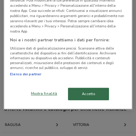
Corso Umberto, 2 Monterosso Almo
tendenze. Puoi modificare le tue preferenze in qualsiasi momento
EUROSPIN
IPERCOOP
accedendo a Menu > Privacy > Personalizzazione all'interno della
1.9 km
nostra App. Cosa succede se rifiuti: Continuerai a visualizzare annunci
pubblicitari, ma riguarderanno argomenti generici e probabilmente non
SISA
DECÒ
saranno rilevanti per i tuoi interessi. Potrai sempre cambiare idea
Via Adua, 86 Monterosso Almo
accedendo a Menu > Privacy > Personalizzazione all'interno della
2 km
nostra App.
RISPARMIO CASA
DESPAR
Noi e i nostri partner trattiamo i dati per fornire:
Piazza San Antonio, 13 Morbegno
Utilizzare dati di geolocalizzazione precisi. Scansione attiva delle
SINERGY
CARREFOUR MARKET
2 km
caratteristiche del dispositivo ai fini dell’identificazione. Archiviare
informazioni su dispositivo e/o accedervi. Pubblicità e contenuti
personalizzati, misurazione delle prestazioni dei contenuti e degli
INTERSPAR
Ss. 194 Km. 62+540, Snc Monterosso Almo
annunci, ricerche sul pubblico, sviluppo di servizi.
2.2 km
Elenco dei partner
Tutte le catene
Via Madonna Delle Grazie 63
Mostra finalità
Accetto
4.392846369777447
Offerte volantini e cataloghi per città nelle vicinanze
Via Madonna Delle Grazie, 63 Giarratana
4.4 km
RAGUSA
VITTORIA
Via Madonna Santissimo Rosario 17 Roccazzo