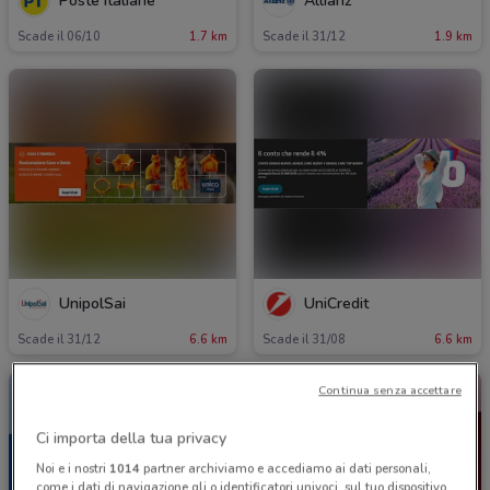
Poste Italiane
Allianz
Scade il 06/10
1.7 km
Scade il 31/12
1.9 km
UnipolSai
UniCredit
Scade il 31/12
6.6 km
Scade il 31/08
6.6 km
Continua senza accettare
Ci importa della tua privacy
Noi e i nostri
1014
partner archiviamo e accediamo ai dati personali,
come i dati di navigazione gli o identificatori univoci, sul tuo dispositivo.