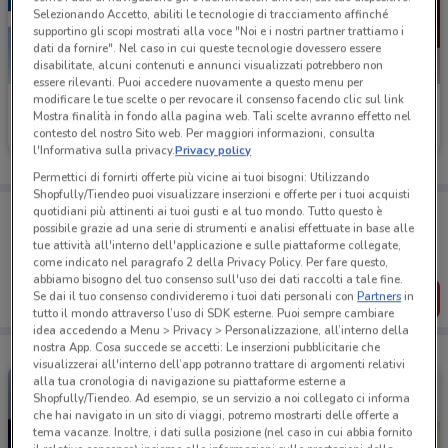
Selezionando Accetto, abiliti le tecnologie di tracciamento affinché
supportino gli scopi mostrati alla voce "Noi e i nostri partner trattiamo i
dati da fornire". Nel caso in cui queste tecnologie dovessero essere
disabilitate, alcuni contenuti e annunci visualizzati potrebbero non
essere rilevanti. Puoi accedere nuovamente a questo menu per
modificare le tue scelte o per revocare il consenso facendo clic sul link
Reale Mutua
MPS
Mostra finalità in fondo alla pagina web. Tali scelte avranno effetto nel
contesto del nostro Sito web. Per maggiori informazioni, consulta
13.1 km
Scade il 31/12
13.3 km
l'Informativa sulla privacy.
Privacy policy
Permettici di fornirti offerte più vicine ai tuoi bisogni: Utilizzando
Shopfully/Tiendeo puoi visualizzare inserzioni e offerte per i tuoi acquisti
Porta DoveConviene sempre con te!
quotidiani più attinenti ai tuoi gusti e al tuo mondo. Tutto questo è
possibile grazie ad una serie di strumenti e analisi effettuate in base alle
Puoi trovare le migliori offerte dei negozi vicino a te,
salvarle e creare la tua lista del risparmio, comodamente
tue attività all'interno dell'applicazione e sulle piattaforme collegate,
dal tuo cellulare.
come indicato nel paragrafo 2 della Privacy Policy. Per fare questo,
abbiamo bisogno del tuo consenso sull'uso dei dati raccolti a tale fine.
SCARICA L’APP
Se dai il tuo consenso condivideremo i tuoi dati personali con
Partners
in
tutto il mondo attraverso l’uso di SDK esterne. Puoi sempre cambiare
idea accedendo a Menu > Privacy > Personalizzazione, all’interno della
nostra App. Cosa succede se accetti: Le inserzioni pubblicitarie che
visualizzerai all'interno dell’app potranno trattare di argomenti relativi
alla tua cronologia di navigazione su piattaforme esterne a
Shopfully/Tiendeo. Ad esempio, se un servizio a noi collegato ci informa
che hai navigato in un sito di viaggi, potremo mostrarti delle offerte a
tema vacanze. Inoltre, i dati sulla posizione (nel caso in cui abbia fornito