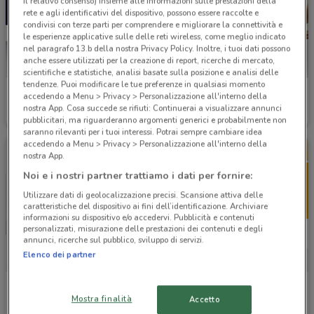
il relativo consenso) insieme alle informazioni sulle prestazioni della
rete e agli identificativi del dispositivo, possono essere raccolte e
condivisi con terze parti per comprendere e migliorare la connettività e
le esperienze applicative sulle delle reti wireless, come meglio indicato
nel paragrafo 13.b della nostra Privacy Policy. Inoltre, i tuoi dati possono
anche essere utilizzati per la creazione di report, ricerche di mercato,
scientifiche e statistiche, analisi basate sulla posizione e analisi delle
tendenze. Puoi modificare le tue preferenze in qualsiasi momento
Europ Assistance
Credito Valtellinese
accedendo a Menu > Privacy > Personalizzazione all'interno della
nostra App. Cosa succede se rifiuti: Continuerai a visualizzare annunci
Scade il 31/12
16.5 km
Scade il 31/12
16.9 km
pubblicitari, ma riguarderanno argomenti generici e probabilmente non
saranno rilevanti per i tuoi interessi. Potrai sempre cambiare idea
accedendo a Menu > Privacy > Personalizzazione all'interno della
nostra App.
Noi e i nostri partner trattiamo i dati per fornire:
Utilizzare dati di geolocalizzazione precisi. Scansione attiva delle
caratteristiche del dispositivo ai fini dell’identificazione. Archiviare
informazioni su dispositivo e/o accedervi. Pubblicità e contenuti
personalizzati, misurazione delle prestazioni dei contenuti e degli
annunci, ricerche sul pubblico, sviluppo di servizi.
Elenco dei partner
Banco BPM
Alleanza Assicurazioni
Mostra finalità
Accetto
Scade il 23/09
17 km
Scade il 31/12
17 km