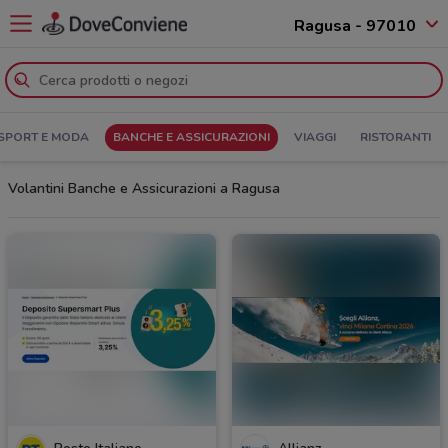
Ragusa - 97010
SPORT E MODA
BANCHE E ASSICURAZIONI
VIAGGI
RISTORANTI
Volantini Banche e Assicurazioni a Ragusa