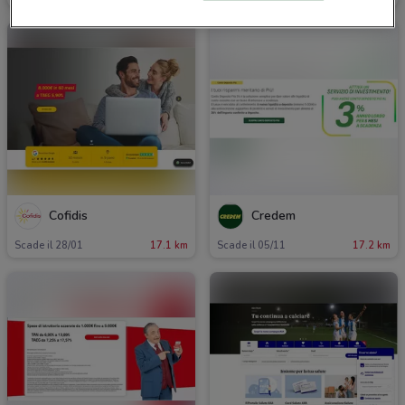
Cofidis
Credem
Scade il 28/01
17.1 km
Scade il 05/11
17.2 km