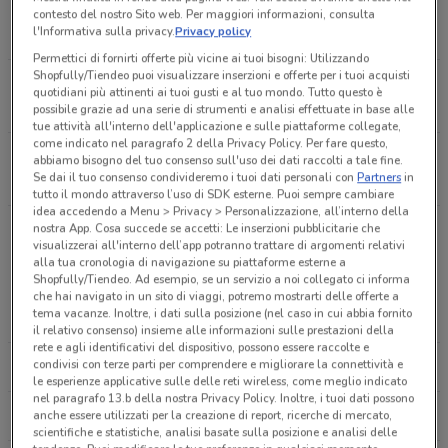
VIA DELLE SERRE SC C/O C.CLE LE VELE
contesto del nostro Sito web. Per maggiori informazioni, consulta
l'Informativa sulla privacy.
Privacy policy
0.036901160003941565
Permettici di fornirti offerte più vicine ai tuoi bisogni: Utilizzando
Shopfully/Tiendeo puoi visualizzare inserzioni e offerte per i tuoi acquisti
Via Nazionale, 145/A
quotidiani più attinenti ai tuoi gusti e al tuo mondo. Tutto questo è
0.07288881824019557
possibile grazie ad una serie di strumenti e analisi effettuate in base alle
tue attività all'interno dell'applicazione e sulle piattaforme collegate,
come indicato nel paragrafo 2 della Privacy Policy. Per fare questo,
VIA NAZIONALE ,91 Quartucciu
abbiamo bisogno del tuo consenso sull'uso dei dati raccolti a tale fine.
Se dai il tuo consenso condivideremo i tuoi dati personali con
Partners
in
271 m
tutto il mondo attraverso l’uso di SDK esterne. Puoi sempre cambiare
idea accedendo a Menu > Privacy > Personalizzazione, all’interno della
VIA MONTE SPADA, 45 Quartucciu
nostra App. Cosa succede se accetti: Le inserzioni pubblicitarie che
visualizzerai all'interno dell’app potranno trattare di argomenti relativi
291 m
alla tua cronologia di navigazione su piattaforme esterne a
Altre catene a Quartucciu
Shopfully/Tiendeo. Ad esempio, se un servizio a noi collegato ci informa
che hai navigato in un sito di viaggi, potremo mostrarti delle offerte a
Via Mandas 13 Quartucciu
tema vacanze. Inoltre, i dati sulla posizione (nel caso in cui abbia fornito
MEDIAWORLD
EURONICS
376 m
il relativo consenso) insieme alle informazioni sulle prestazioni della
rete e agli identificativi del dispositivo, possono essere raccolte e
condivisi con terze parti per comprendere e migliorare la connettività e
CARREFOUR IPERMERCATI
TRONY
Via Mandas, 13 Quartucciu
le esperienze applicative sulle delle reti wireless, come meglio indicato
377 m
nel paragrafo 13.b della nostra Privacy Policy. Inoltre, i tuoi dati possono
anche essere utilizzati per la creazione di report, ricerche di mercato,
UNIEURO
COOP
scientifiche e statistiche, analisi basate sulla posizione e analisi delle