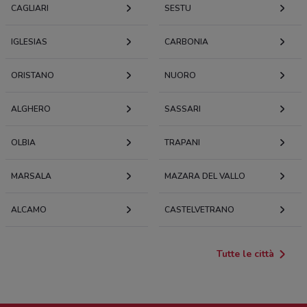
CAGLIARI
SESTU
552 m
IGLESIAS
CARBONIA
Via Chilivani, 3/A Quartucciu
555 m
ORISTANO
NUORO
Via Mandas 38 Quartucciu
ALGHERO
571 m
SASSARI
OLBIA
Soluzioni Informatiche Via Antonio Ballero 5
TRAPANI
Quartu Sant'elena
632 m
MARSALA
MAZARA DEL VALLO
VIA DON MINZONI 2 Quartucciu
ALCAMO
CASTELVETRANO
640 m
Tutte le città
Via Mogoro, 40 Quartucciu
666 m