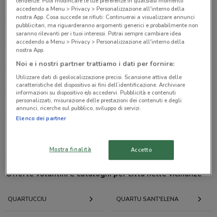
Prol. Via Mandas racc. SS 554, 125 Quartucciu
tendenze. Puoi modificare le tue preferenze in qualsiasi momento
CONAD
LIDL
accedendo a Menu > Privacy > Personalizzazione all'interno della
474 m
nostra App. Cosa succede se rifiuti: Continuerai a visualizzare annunci
pubblicitari, ma riguarderanno argomenti generici e probabilmente non
EUROSPIN
CONFORAMA
saranno rilevanti per i tuoi interessi. Potrai sempre cambiare idea
Via Suelli 11 Quartucciu
accedendo a Menu > Privacy > Personalizzazione all'interno della
512 m
nostra App.
LEROY MERLIN
RISPARMIO CASA
Noi e i nostri partner trattiamo i dati per fornire:
Via Suelli 11 Quartucciu
Utilizzare dati di geolocalizzazione precisi. Scansione attiva delle
DESPAR
SIGMA
512 m
caratteristiche del dispositivo ai fini dell’identificazione. Archiviare
informazioni su dispositivo e/o accedervi. Pubblicità e contenuti
personalizzati, misurazione delle prestazioni dei contenuti e degli
SINERGY
VIA SUELLI, 11 Quartucciu
annunci, ricerche sul pubblico, sviluppo di servizi.
513 m
Elenco dei partner
Tutte le catene
Ditta Loi Marcella Via Nazionale,12 Quartucciu
Mostra finalità
Accetto
514 m
Offerte volantini e cataloghi per città nelle vicinanze
VIA NAZIONALE 12 Quartucciu
514 m
QUARTUCCIU
QUARTU SANT'ELENA
Via S.Nicolò Selargius