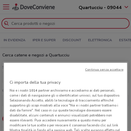
Quartucciu - 09044
IN EVIDENZA
IPER E SUPER
DISCOUNT
ELETTRONICA
ESTAT
Cerca catene e negozi a Quartucciu
Scegli una categoria
Continua senza accettare
Tutte le categorie
Ci importa della tua privacy
Noi e i nostri
1014
partner archiviamo e accediamo ai dati personali,
Cerca una catena
come i dati di navigazione gli o identificatori univoci, sul tuo dispositivo.
Selezionando Accetto, abiliti le tecnologie di tracciamento affinché
supportino gli scopi mostrati alla voce "Noi e i nostri partner trattiamo i
dati da fornire". Nel caso in cui queste tecnologie dovessero essere
disabilitate, alcuni contenuti e annunci visualizzati potrebbero non
Lista
Mappa
essere rilevanti. Puoi accedere nuovamente a questo menu per
modificare le tue scelte o per revocare il consenso facendo clic sul link
Mostra finalità in fondo alla pagina web. Tali scelte avranno effetto nel