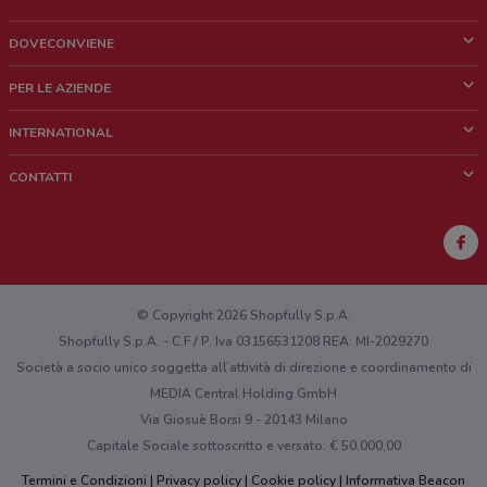
Via Don Minzoni, 2
0.6683158505682119
DOVECONVIENE
Cos'è DoveConviene
VIA ROSSELLI, 10 Quartucciu
PER LE AZIENDE
670 m
Chi siamo
Cosa facciamo
INTERNATIONAL
News e media
Richieste commerciali e marketing
VIA C. ROSELLI, 7A Quartucciu
Brazil
CONTATTI
Lavora con noi
671 m
Mexico
Segnalazione punto vendita
France
Via Carlo Rosselli, 15
Segnalazione Volantino
0.6731632888608071
Australia
Hai un malfunzionamento sul web o sull'app?
New Zealand
© Copyright 2026 Shopfully S.p.A.
Dtp Srl Via Rosselli 15 Quartucciu
Shopfully S.p.A. - C.F / P. Iva 03156531208 REA: MI-2029270
673 m
Società a socio unico soggetta all’attività di direzione e coordinamento di
MEDIA Central Holding GmbH
Dtp Srl Via Rosselli 13 Quartucciu
Via Giosuè Borsi 9 - 20143 Milano
673 m
Capitale Sociale sottoscritto e versato: € 50.000,00
Via Rosselli, 2 Quartucciu
Termini e Condizioni
Privacy policy
Cookie policy
Informativa Beacon