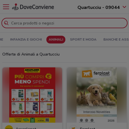
Quartucciu - 09044
RE
INFANZIA E GIOCHI
ANIMALI
SPORT E MODA
BANCHE E ASS
Offerte di Animali a Quartucciu