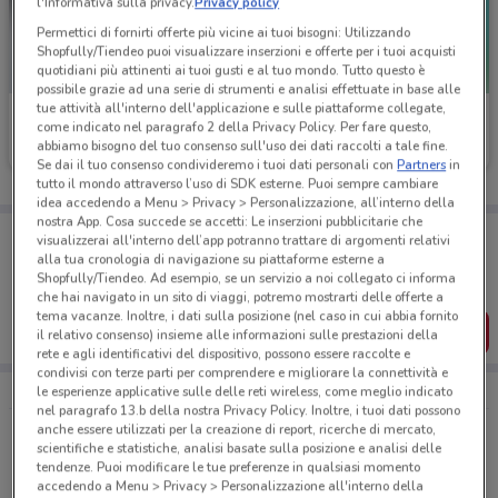
l'Informativa sulla privacy.
Privacy policy
Permettici di fornirti offerte più vicine ai tuoi bisogni: Utilizzando
Shopfully/Tiendeo puoi visualizzare inserzioni e offerte per i tuoi acquisti
quotidiani più attinenti ai tuoi gusti e al tuo mondo. Tutto questo è
possibile grazie ad una serie di strumenti e analisi effettuate in base alle
tue attività all'interno dell'applicazione e sulle piattaforme collegate,
Pet Store Conad
Best Friend
come indicato nel paragrafo 2 della Privacy Policy. Per fare questo,
abbiamo bisogno del tuo consenso sull'uso dei dati raccolti a tale fine.
Scade il 09/09
1.2 km
Scade il 31/08
Se dai il tuo consenso condivideremo i tuoi dati personali con
Partners
in
tutto il mondo attraverso l’uso di SDK esterne. Puoi sempre cambiare
idea accedendo a Menu > Privacy > Personalizzazione, all’interno della
nostra App. Cosa succede se accetti: Le inserzioni pubblicitarie che
Porta DoveConviene sempre con te!
visualizzerai all'interno dell’app potranno trattare di argomenti relativi
Puoi trovare le migliori offerte dei negozi vicino a te,
alla tua cronologia di navigazione su piattaforme esterne a
salvarle e creare la tua lista del risparmio, comodamente
Shopfully/Tiendeo. Ad esempio, se un servizio a noi collegato ci informa
dal tuo cellulare.
che hai navigato in un sito di viaggi, potremo mostrarti delle offerte a
tema vacanze. Inoltre, i dati sulla posizione (nel caso in cui abbia fornito
SCARICA L’APP
il relativo consenso) insieme alle informazioni sulle prestazioni della
rete e agli identificativi del dispositivo, possono essere raccolte e
condivisi con terze parti per comprendere e migliorare la connettività e
le esperienze applicative sulle delle reti wireless, come meglio indicato
nel paragrafo 13.b della nostra Privacy Policy. Inoltre, i tuoi dati possono
anche essere utilizzati per la creazione di report, ricerche di mercato,
Le offerte di Animali più cercate
scientifiche e statistiche, analisi basate sulla posizione e analisi delle
tendenze. Puoi modificare le tue preferenze in qualsiasi momento
Bocconcini
Cibo per gatti
Cibo per cani
accedendo a Menu > Privacy > Personalizzazione all'interno della