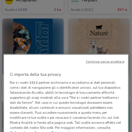
Arcaplanet
Ferplast
Scade il 16/08
3 km
Scade il 31/12
847 m
Continua senza accettare
Ci importa della tua privacy
Ferplast
Ferplast
Noi e i nostri
1012
partner archiviamo e accediamo ai dati personali,
come i dati di navigazione gli o identificatori univoci, sul tuo dispositivo.
Scade il 31/12
847 m
Scade il 31/12
847 m
Selezionando Accetto, abiliti le tecnologie di tracciamento affinché
supportino gli scopi mostrati alla voce "Noi e i nostri partner trattiamo i
dati da fornire". Nel caso in cui queste tecnologie dovessero essere
disabilitate, alcuni contenuti e annunci visualizzati potrebbero non
essere rilevanti. Puoi accedere nuovamente a questo menu per
modificare le tue scelte o per revocare il consenso facendo clic sul link
Mostra finalità in fondo alla pagina web. Tali scelte avranno effetto nel
contesto del nostro Sito web. Per maggiori informazioni, consulta