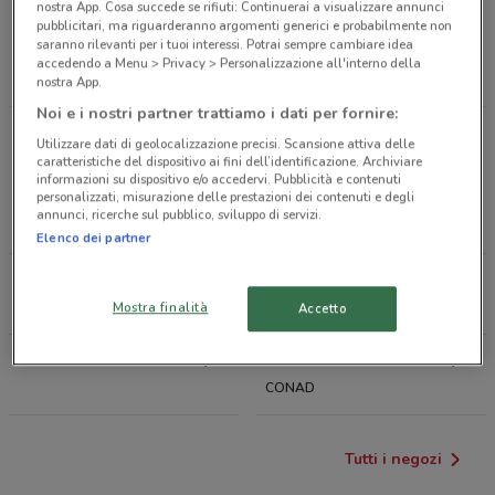
nostra App. Cosa succede se rifiuti: Continuerai a visualizzare annunci
Antiparassitari
Lettiera per gatti
pubblicitari, ma riguarderanno argomenti generici e probabilmente non
saranno rilevanti per i tuoi interessi. Potrai sempre cambiare idea
Trasportino gatto
Tiragraffi
Acquario
accedendo a Menu > Privacy > Personalizzazione all'interno della
nostra App.
Noi e i nostri partner trattiamo i dati per fornire:
Negozi di Animali a Quartucciu
Utilizzare dati di geolocalizzazione precisi. Scansione attiva delle
caratteristiche del dispositivo ai fini dell’identificazione. Archiviare
informazioni su dispositivo e/o accedervi. Pubblicità e contenuti
personalizzati, misurazione delle prestazioni dei contenuti e degli
VOLANTINO AMICI DI CASA
VOLANTINO FERPLAST
annunci, ricerche sul pubblico, sviluppo di servizi.
COOP
Elenco dei partner
VOLANTINO ISOLA DEI
VOLANTINO CLIFFI
TESORI
Mostra finalità
Accetto
VOLANTINO ARCAPLANET
VOLANTINO PET STORE
CONAD
Tutti i negozi