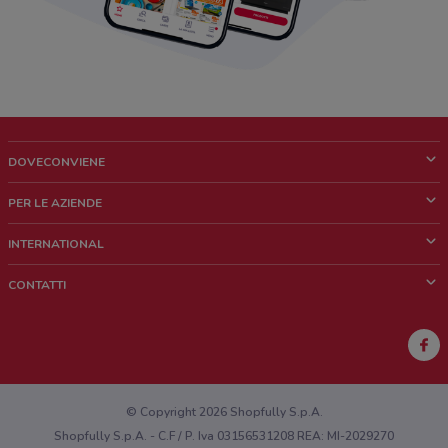
DOVECONVIENE
Cos'è DoveConviene
PER LE AZIENDE
Chi siamo
Cosa facciamo
INTERNATIONAL
News e media
Richieste commerciali e marketing
Brazil
CONTATTI
Lavora con noi
Mexico
Segnalazione punto vendita
France
Segnalazione Volantino
Australia
Hai un malfunzionamento sul web o sull'app?
New Zealand
© Copyright 2026 Shopfully S.p.A.
Shopfully S.p.A. - C.F / P. Iva 03156531208 REA: MI-2029270