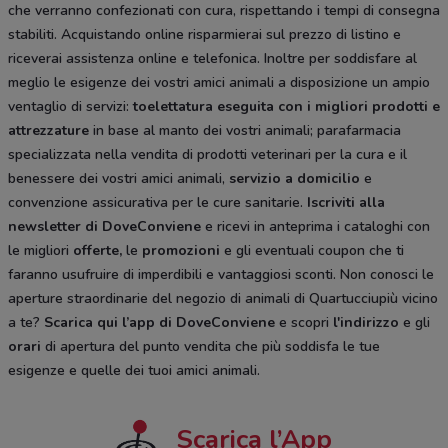
che verranno confezionati con cura, rispettando i tempi di consegna
stabiliti. Acquistando online risparmierai sul prezzo di listino e
riceverai assistenza online e telefonica. Inoltre per soddisfare al
meglio le esigenze dei vostri amici animali a disposizione un ampio
ventaglio di servizi:
toelettatura eseguita con i migliori prodotti e
attrezzature
in base al manto dei vostri animali; parafarmacia
specializzata nella vendita di prodotti veterinari per la cura e il
benessere dei vostri amici animali,
servizio a domicilio
e
convenzione assicurativa per le cure sanitarie.
Iscriviti alla
newsletter di DoveConviene
e ricevi in anteprima i cataloghi con
le migliori
offerte,
le
promozioni
e gli eventuali coupon che ti
faranno usufruire di imperdibili e vantaggiosi sconti. Non conosci le
aperture straordinarie del negozio di animali di Quartucciupiù vicino
a te?
Scarica qui l’app di DoveConviene
e scopri
l'indirizzo
e gli
orari
di apertura del punto vendita che più soddisfa le tue
esigenze e quelle dei tuoi amici animali.
Scarica l’App