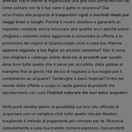
animale. Hai in mente di organizzare una gita fuori porta ma non sai
come portare con te il tuo cane o gatto in sicurezza? Dai
un’occhiata alle proposte di
trasportini rigidi
o morbidi ideali per
viaggi brevi o lunghi
. Perché il nostro obiettivo e garantirti un
risparmio costante senza rinunciare alla qualità, ecco perché potrai
sfogliare i volantini online aggiornati e consultare le offerte e le
promozioni dei negozi di Quartucciupiù vicini a casa tua
. Hanno
appena regalato a tuo figlio un piccolo canarino?
Non ti resta
che sfogliare il catalogo online dedicato ai
prodotti per uccelli
dove trovi tutto quello che ti serve per accudirlo, dalle gabbie al
mangime fino ai giochi. Hai deciso di regalare a tua moglie per il
compleanno un acquario? Tartarughe o pesci tropicali? Entra nel
mondo delle offerte e scopri la vasta gamma di prodotti che
riprodurranno con cura
l’habitat naturale dei tuoi amici acquatici.
Molti punti vendita danno la possibilità sul loro sito ufficiale di
acquistare con un semplice click tutto quello che più desideri,
scegliendo il metodo di pagamento più consono per te. Riceverai
comodamente a casa tua tramite corriere espresso i tuoi prodotti