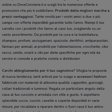
online su DoveConviene.it e scegli tra le numerose offerte e
promozioni che più ti soddisfano
. Prodotti delle migliori marche a
prezzi vantaggiosi.
Tante novità per i vostri amici a due o più
zampe con offerte imperdibili garantite tutto l’anno. Riempi il tuo
carrello con i prodotti che fanno al caso tuo, scegliendo su un
vasto assortimento. Da prodotti per la cura e la toelettatura,
shampoo, profumi, asciugamani, spazzole, dentifrici, antiparassitari,
farmaci per animali; ai prodotti per l’alimentazione, crocchette, cibo
secco, umido, snack e cibi per diete specifiche per ogni età da
servire in comode e pratiche ciotole e distributori.
Cerchi abbigliamento per il tuo cagnolino?
Sfoglia le proposte
di nuova tendenza, tanti articoli per lo svago e
accessori fashion
fabbricati con materiali di altissima qualità: cappottini, guinzagli,
collari tradizionali e luminosi. Regala un particolare angolo della
casa al tuo cucciolo e arredala con stile e gusto, ti aspettano
splendide cucce, cuscini, casette e coperte disponibili in varie
misure, per riscaldare e riparare dentro o fuori casa il tuo amico