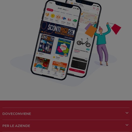
DOVECONVIENE
Cos'è DoveConviene
PER LE AZIENDE