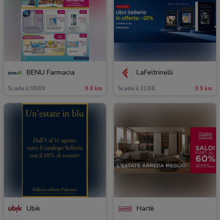
BENU Farmacia
LaFeltrinelli
Scade il 08/09
9.8 km
Scade il 31/08
9.9 km
Ubik
Hartè