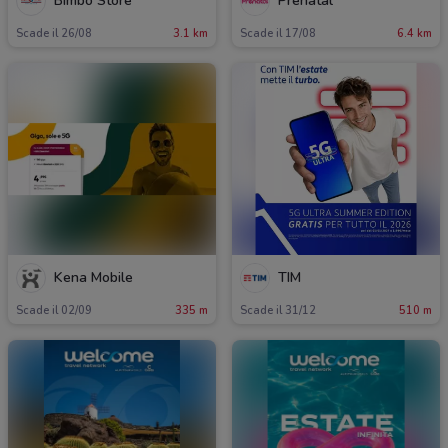
Bimbo Store
Prenatal
Scade il 26/08
3.1 km
Scade il 17/08
6.4 km
Kena Mobile
TIM
Scade il 02/09
335 m
Scade il 31/12
510 m