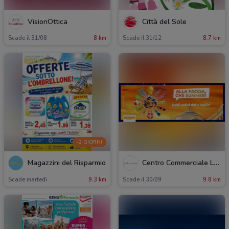
VisionOttica
Città del Sole
Scade il 31/08
8 km
Scade il 31/12
8.7 km
-2 GIORNI
Magazzini del Risparmio
Centro Commerciale La Birreria
Scade martedì
9.3 km
Scade il 30/09
9.8 km