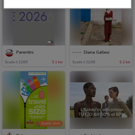
Parentini
Diana Gallesi
Scade il 22/09
5.1 km
Scade il 31/08
5.2 km
SCADE OGGI