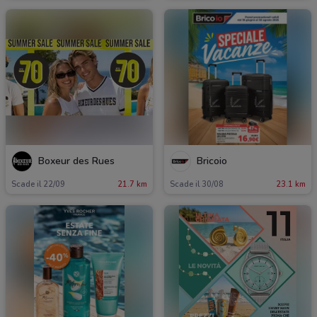
Boxeur des Rues
Bricoio
Scade il 22/09
21.7 km
Scade il 30/08
23.1 km