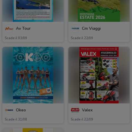
Av Tour
Cm Viaggi
Scade il 03/09
Scade il 22/09
Okeo
Valex
Scade il 31/08
Scade il 22/09