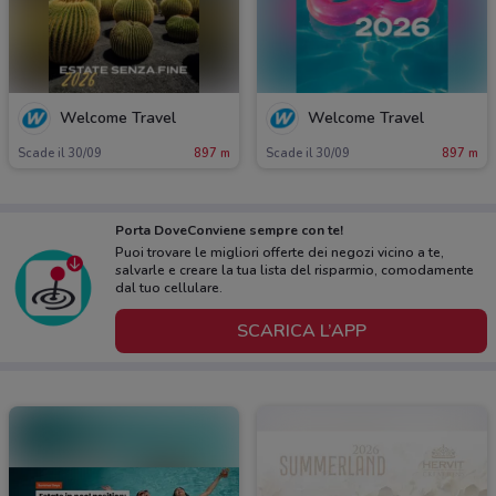
Welcome Travel
Welcome Travel
Scade il 30/09
897 m
Scade il 30/09
897 m
Porta DoveConviene sempre con te!
Puoi trovare le migliori offerte dei negozi vicino a te,
salvarle e creare la tua lista del risparmio, comodamente
dal tuo cellulare.
SCARICA L’APP