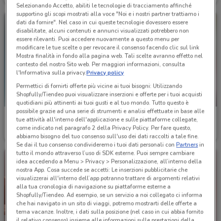
Selezionando Accetto, abiliti le tecnologie di tracciamento affinché
supportino gli scopi mostrati alla voce "Noi e i nostri partner trattiamo i
dati da fornire". Nel caso in cui queste tecnologie dovessero essere
disabilitate, alcuni contenuti e annunci visualizzati potrebbero non
essere rilevanti. Puoi accedere nuovamente a questo menu per
modificare le tue scelte o per revocare il consenso facendo clic sul link
Mostra finalità in fondo alla pagina web. Tali scelte avranno effetto nel
contesto del nostro Sito web. Per maggiori informazioni, consulta
l'Informativa sulla privacy.
Privacy policy
Permettici di fornirti offerte più vicine ai tuoi bisogni: Utilizzando
Shopfully/Tiendeo puoi visualizzare inserzioni e offerte per i tuoi acquisti
NUOVO
quotidiani più attinenti ai tuoi gusti e al tuo mondo. Tutto questo è
possibile grazie ad una serie di strumenti e analisi effettuate in base alle
Valtur
Mio Market
tue attività all'interno dell'applicazione e sulle piattaforme collegate,
come indicato nel paragrafo 2 della Privacy Policy. Per fare questo,
Scade il 31/08
3.1 km
Scade il 19/08
3.8 km
abbiamo bisogno del tuo consenso sull'uso dei dati raccolti a tale fine.
Se dai il tuo consenso condivideremo i tuoi dati personali con
Partners
in
tutto il mondo attraverso l’uso di SDK esterne. Puoi sempre cambiare
idea accedendo a Menu > Privacy > Personalizzazione, all’interno della
nostra App. Cosa succede se accetti: Le inserzioni pubblicitarie che
visualizzerai all'interno dell’app potranno trattare di argomenti relativi
alla tua cronologia di navigazione su piattaforme esterne a
Shopfully/Tiendeo. Ad esempio, se un servizio a noi collegato ci informa
che hai navigato in un sito di viaggi, potremo mostrarti delle offerte a
tema vacanze. Inoltre, i dati sulla posizione (nel caso in cui abbia fornito
il relativo consenso) insieme alle informazioni sulle prestazioni della