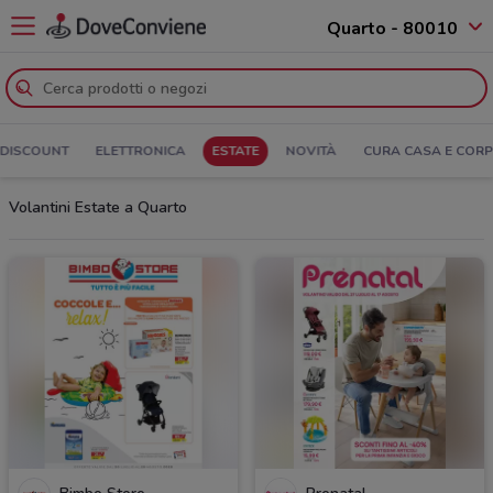
Quarto - 80010
DISCOUNT
ELETTRONICA
ESTATE
NOVITÀ
CURA CASA E COR
Volantini Estate a Quarto