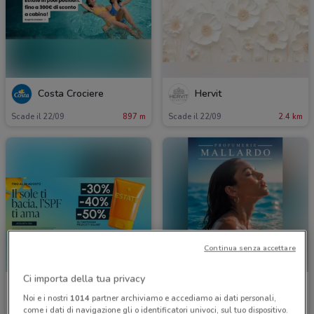
Costa Crociere
Hervit
Scade il 22/09
897 m
Scade il 22/09
2.4 km
Continua senza accettare
Ci importa della tua privacy
Naïma
Profumerie Mallardo
Noi e i nostri
1014
partner archiviamo e accediamo ai dati personali,
come i dati di navigazione gli o identificatori univoci, sul tuo dispositivo.
Scade il 30/08
2.4 km
Scade il 31/08
2.5 km