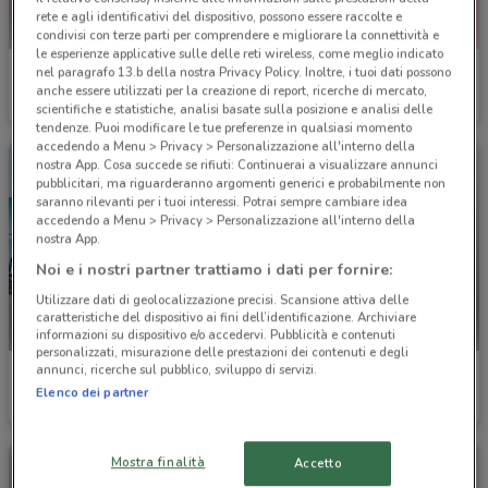
rete e agli identificativi del dispositivo, possono essere raccolte e
condivisi con terze parti per comprendere e migliorare la connettività e
le esperienze applicative sulle delle reti wireless, come meglio indicato
Melluso
Idea bellezza
nel paragrafo 13.b della nostra Privacy Policy. Inoltre, i tuoi dati possono
anche essere utilizzati per la creazione di report, ricerche di mercato,
scientifiche e statistiche, analisi basate sulla posizione e analisi delle
Scade il 18/08
4.5 km
Scade il 23/08
4.6 km
tendenze. Puoi modificare le tue preferenze in qualsiasi momento
accedendo a Menu > Privacy > Personalizzazione all'interno della
nostra App. Cosa succede se rifiuti: Continuerai a visualizzare annunci
pubblicitari, ma riguarderanno argomenti generici e probabilmente non
saranno rilevanti per i tuoi interessi. Potrai sempre cambiare idea
accedendo a Menu > Privacy > Personalizzazione all'interno della
nostra App.
Noi e i nostri partner trattiamo i dati per fornire:
Utilizzare dati di geolocalizzazione precisi. Scansione attiva delle
caratteristiche del dispositivo ai fini dell’identificazione. Archiviare
informazioni su dispositivo e/o accedervi. Pubblicità e contenuti
personalizzati, misurazione delle prestazioni dei contenuti e degli
annunci, ricerche sul pubblico, sviluppo di servizi.
MSC Crociere
Valleverde
Elenco dei partner
Scade il 22/09
4.8 km
Scade il 22/09
4.8 km
Mostra finalità
Accetto