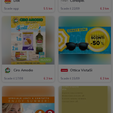
Dok
Conbipel
Scade oggi
5.5 km
Scade il 22/09
6.3 km
NUOVO
Ciro Amodio
Ottica VistaSì
Scade il 17/08
6.3 km
Scade il 15/09
6.3 km