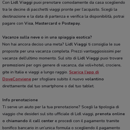
Con
Lidl Viaggi
puoi prenotare comodamente da casa scegliendo
tra le decine di pacchetti viaggi pronte per l’acquisto. Scegli la
destinazione e la data di partenza e verifica la disponibilità, potrai
pagare con
Visa
,
Mastercard
e
Postepay
.
Vacanze sulla neve o in una spiaggia esotica?
Non hai ancora deciso una meta?
Lidl Viaggi
ti consiglia le sue
proposte per una vacanza completa. Prezzi vantaggiosissimi per
vacanze dell’ultimo momento. Sul sito di
Lidl Viaggi
puoi trovare
promozioni
per ogni genere di vacanza, dai voli+hotel, crociere,
gite in Italia e viaggi a lungo raggio.
Scarica l’app di
DoveConviene
per sfogliare subito il nuovo
volantino
direttamente dal tuo smartphone o dal tuo tablet.
Info prenotazione
Ti serve un aiuto per la tua prenotazione? Scegli la tipologia di
viaggio che desideri sul sito ufficiale di Lidl viaggi,
prenota online
o chiamando il call center
e procedi con il pagamento tramite
bonifico bancario in un’unica formula o scegliendo il pagamento