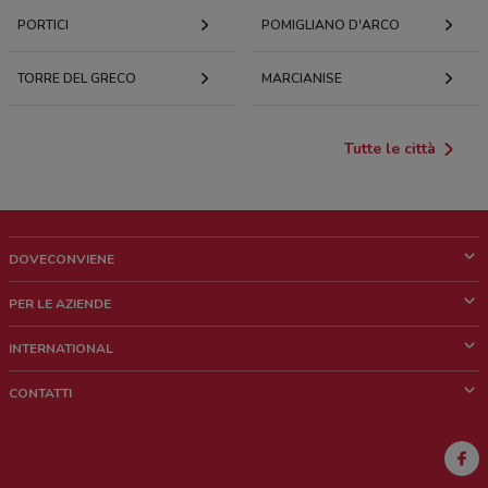
PORTICI
POMIGLIANO D'ARCO
TORRE DEL GRECO
MARCIANISE
Tutte le città
DOVECONVIENE
Cos'è DoveConviene
PER LE AZIENDE
Chi siamo
Cosa facciamo
INTERNATIONAL
News e media
Richieste commerciali e marketing
Brazil
CONTATTI
Lavora con noi
Mexico
Segnalazione punto vendita
France
Segnalazione Volantino