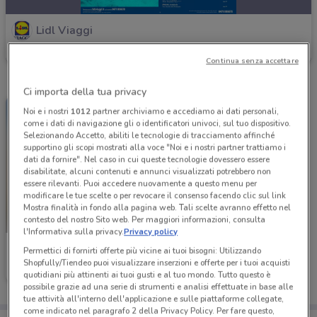
Lidl Viaggi
Scade il 06/09
Continua senza accettare
Ci importa della tua privacy
Noi e i nostri
1012
partner archiviamo e accediamo ai dati personali,
come i dati di navigazione gli o identificatori univoci, sul tuo dispositivo.
Selezionando Accetto, abiliti le tecnologie di tracciamento affinché
supportino gli scopi mostrati alla voce "Noi e i nostri partner trattiamo i
dati da fornire". Nel caso in cui queste tecnologie dovessero essere
disabilitate, alcuni contenuti e annunci visualizzati potrebbero non
essere rilevanti. Puoi accedere nuovamente a questo menu per
modificare le tue scelte o per revocare il consenso facendo clic sul link
Mostra finalità in fondo alla pagina web. Tali scelte avranno effetto nel
contesto del nostro Sito web. Per maggiori informazioni, consulta
l'Informativa sulla privacy.
Privacy policy
Lidl Viaggi
Permettici di fornirti offerte più vicine ai tuoi bisogni: Utilizzando
Shopfully/Tiendeo puoi visualizzare inserzioni e offerte per i tuoi acquisti
Scade il 31/12
quotidiani più attinenti ai tuoi gusti e al tuo mondo. Tutto questo è
possibile grazie ad una serie di strumenti e analisi effettuate in base alle
tue attività all'interno dell'applicazione e sulle piattaforme collegate,
come indicato nel paragrafo 2 della Privacy Policy. Per fare questo,