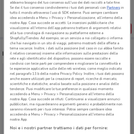
Porta DoveConviene sempre con te!
abbiamo bisogno del tuo consenso sull'uso dei dati raccolti a tale fine.
Se dai il tuo consenso condivideremo i tuoi dati personali con
Partners
in
Puoi trovare le migliori offerte dei negozi vicino a te,
salvarle e creare la tua lista del risparmio, comodamente
tutto il mondo attraverso l’uso di SDK esterne. Puoi sempre cambiare
dal tuo cellulare.
idea accedendo a Menu > Privacy > Personalizzazione, all’interno della
nostra App. Cosa succede se accetti: Le inserzioni pubblicitarie che
visualizzerai all'interno dell’app potranno trattare di argomenti relativi
SCARICA L’APP
alla tua cronologia di navigazione su piattaforme esterne a
Shopfully/Tiendeo. Ad esempio, se un servizio a noi collegato ci informa
che hai navigato in un sito di viaggi, potremo mostrarti delle offerte a
tema vacanze. Inoltre, i dati sulla posizione (nel caso in cui abbia fornito
Negozi Lidl Viaggi a Quarto
il relativo consenso) insieme alle informazioni sulle prestazioni della
rete e agli identificativi del dispositivo, possono essere raccolte e
condivisi con terze parti per comprendere e migliorare la connettività e
le esperienze applicative sulle delle reti wireless, come meglio indicato
nel paragrafo 13.b della nostra Privacy Policy. Inoltre, i tuoi dati possono
anche essere utilizzati per la creazione di report, ricerche di mercato,
scientifiche e statistiche, analisi basate sulla posizione e analisi delle
tendenze. Puoi modificare le tue preferenze in qualsiasi momento
accedendo a Menu > Privacy > Personalizzazione all'interno della
nostra App. Cosa succede se rifiuti: Continuerai a visualizzare annunci
pubblicitari, ma riguarderanno argomenti generici e probabilmente non
saranno rilevanti per i tuoi interessi. Potrai sempre cambiare idea
accedendo a Menu > Privacy > Personalizzazione all'interno della
nostra App.
Noi e i nostri partner trattiamo i dati per fornire: