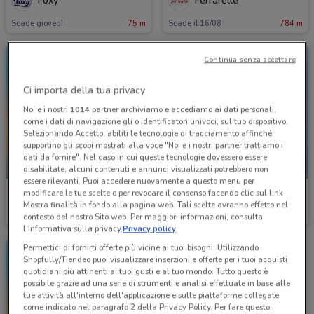
Foxy
Ferrarelle
Scade giovedì
75 m
Scade il 16/08
784 m
Continua senza accettare
Ci importa della tua privacy
Noi e i nostri
1014
partner archiviamo e accediamo ai dati personali,
come i dati di navigazione gli o identificatori univoci, sul tuo dispositivo.
Selezionando Accetto, abiliti le tecnologie di tracciamento affinché
supportino gli scopi mostrati alla voce "Noi e i nostri partner trattiamo i
dati da fornire". Nel caso in cui queste tecnologie dovessero essere
SCADE OGGI
SCADE OGGI
disabilitate, alcuni contenuti e annunci visualizzati potrebbero non
essere rilevanti. Puoi accedere nuovamente a questo menu per
modificare le tue scelte o per revocare il consenso facendo clic sul link
McDonald's
McDonald's
Mostra finalità in fondo alla pagina web. Tali scelte avranno effetto nel
contesto del nostro Sito web. Per maggiori informazioni, consulta
Scade oggi
2.6 km
Scade oggi
2.6 km
l'Informativa sulla privacy.
Privacy policy
Permettici di fornirti offerte più vicine ai tuoi bisogni: Utilizzando
Shopfully/Tiendeo puoi visualizzare inserzioni e offerte per i tuoi acquisti
quotidiani più attinenti ai tuoi gusti e al tuo mondo. Tutto questo è
possibile grazie ad una serie di strumenti e analisi effettuate in base alle
tue attività all'interno dell'applicazione e sulle piattaforme collegate,
come indicato nel paragrafo 2 della Privacy Policy. Per fare questo,