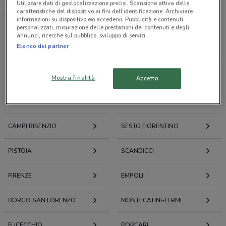
LOACKER
Utilizzare dati di geolocalizzazione precisi. Scansione attiva delle
caratteristiche del dispositivo ai fini dell’identificazione. Archiviare
informazioni su dispositivo e/o accedervi. Pubblicità e contenuti
personalizzati, misurazione delle prestazioni dei contenuti e degli
Tutti i negozi
annunci, ricerche sul pubblico, sviluppo di servizi.
Elenco dei partner
Volantini e offerte intorno a Prato
Mostra finalità
Accetto
PRATO
CALENZANO
CAMPI BISENZIO
SESTO FIORENTINO
PISTOIA
SCANDICCI
FIRENZE
EMPOLI
BORGO SAN LORENZO
MONTECATINI-TERME
FUCECCHIO
PORCARI