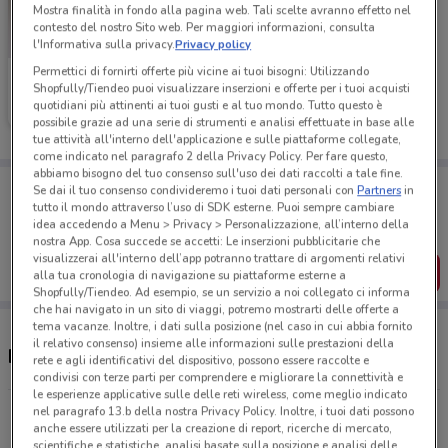
Mostra finalità in fondo alla pagina web. Tali scelte avranno effetto nel
contesto del nostro Sito web. Per maggiori informazioni, consulta
l'Informativa sulla privacy.
Privacy policy
Permettici di fornirti offerte più vicine ai tuoi bisogni: Utilizzando
Foxy
Shopfully/Tiendeo puoi visualizzare inserzioni e offerte per i tuoi acquisti
quotidiani più attinenti ai tuoi gusti e al tuo mondo. Tutto questo è
Scade giovedì
75 m
possibile grazie ad una serie di strumenti e analisi effettuate in base alle
tue attività all'interno dell'applicazione e sulle piattaforme collegate,
come indicato nel paragrafo 2 della Privacy Policy. Per fare questo,
abbiamo bisogno del tuo consenso sull'uso dei dati raccolti a tale fine.
Porta DoveConviene sempre con te!
Se dai il tuo consenso condivideremo i tuoi dati personali con
Partners
in
Puoi trovare le migliori offerte dei negozi vicino a te,
tutto il mondo attraverso l’uso di SDK esterne. Puoi sempre cambiare
salvarle e creare la tua lista del risparmio, comodamente
idea accedendo a Menu > Privacy > Personalizzazione, all’interno della
dal tuo cellulare.
nostra App. Cosa succede se accetti: Le inserzioni pubblicitarie che
visualizzerai all'interno dell’app potranno trattare di argomenti relativi
SCARICA L’APP
alla tua cronologia di navigazione su piattaforme esterne a
Shopfully/Tiendeo. Ad esempio, se un servizio a noi collegato ci informa
che hai navigato in un sito di viaggi, potremo mostrarti delle offerte a
tema vacanze. Inoltre, i dati sulla posizione (nel caso in cui abbia fornito
il relativo consenso) insieme alle informazioni sulle prestazioni della
Negozi Foxy a Prato
rete e agli identificativi del dispositivo, possono essere raccolte e
condivisi con terze parti per comprendere e migliorare la connettività e
le esperienze applicative sulle delle reti wireless, come meglio indicato
nel paragrafo 13.b della nostra Privacy Policy. Inoltre, i tuoi dati possono
Piazza San Francesco, 21 Prato
anche essere utilizzati per la creazione di report, ricerche di mercato,
75 m
APERTO
scientifiche e statistiche, analisi basate sulla posizione e analisi delle