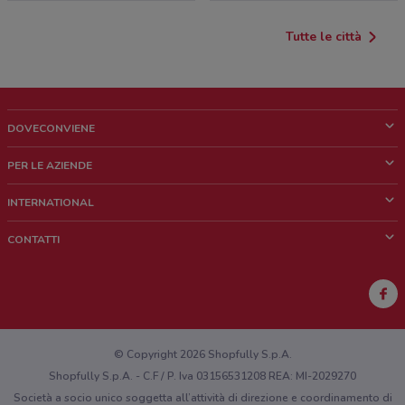
Tutte le città
DOVECONVIENE
Cos'è DoveConviene
PER LE AZIENDE
Chi siamo
Cosa facciamo
INTERNATIONAL
News e media
Richieste commerciali e marketing
Brazil
CONTATTI
Lavora con noi
Mexico
Segnalazione punto vendita
France
Segnalazione Volantino
Australia
Hai un malfunzionamento sul web o sull'app?
New Zealand
© Copyright 2026 Shopfully S.p.A.
Shopfully S.p.A. - C.F / P. Iva 03156531208 REA: MI-2029270
Società a socio unico soggetta all’attività di direzione e coordinamento di