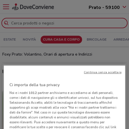
Prato - 59100
ESTATE
NOVITÀ
CURA CASA E CORPO
BRICOLAGE
ARREDA
Foxy Prato: Volantino, Orari di apertura e Indirizzi
Ultime offerte del volantino Foxy
Continua senza accettare
Ci importa della tua privacy
Noi e i nostri
1012
partner archiviamo e accediamo ai dati personali,
come i dati di navigazione gli o identificatori univoci, sul tuo dispositivo.
Selezionando Accetto, abiliti le tecnologie di tracciamento affinché
supportino gli scopi mostrati alla voce "Noi e i nostri partner trattiamo i
dati da fornire". Nel caso in cui queste tecnologie dovessero essere
disabilitate, alcuni contenuti e annunci visualizzati potrebbero non
essere rilevanti. Puoi accedere nuovamente a questo menu per
modificare le tue scelte o per revocare il consenso facendo clic sul link