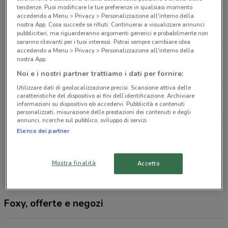
tendenze. Puoi modificare le tue preferenze in qualsiasi momento
accedendo a Menu > Privacy > Personalizzazione all'interno della
Corso Mazzoni 15 Prato
nostra App. Cosa succede se rifiuti: Continuerai a visualizzare annunci
162 m
CHIUSO
pubblicitari, ma riguarderanno argomenti generici e probabilmente non
saranno rilevanti per i tuoi interessi. Potrai sempre cambiare idea
accedendo a Menu > Privacy > Personalizzazione all'interno della
Via Giuseppe Valentini, 1 Prato
nostra App.
784 m
APERTO
Noi e i nostri partner trattiamo i dati per fornire:
Utilizzare dati di geolocalizzazione precisi. Scansione attiva delle
Via Frà Bartolomeo Prato
caratteristiche del dispositivo ai fini dell’identificazione. Archiviare
informazioni su dispositivo e/o accedervi. Pubblicità e contenuti
997 m
APERTO
personalizzati, misurazione delle prestazioni dei contenuti e degli
annunci, ricerche sul pubblico, sviluppo di servizi.
Via Marengo, 41 Prato
Elenco dei partner
1.1 km
APERTO
Mostra finalità
Accetto
Tutti i negozi Foxy
Foxy, offerte e negozi