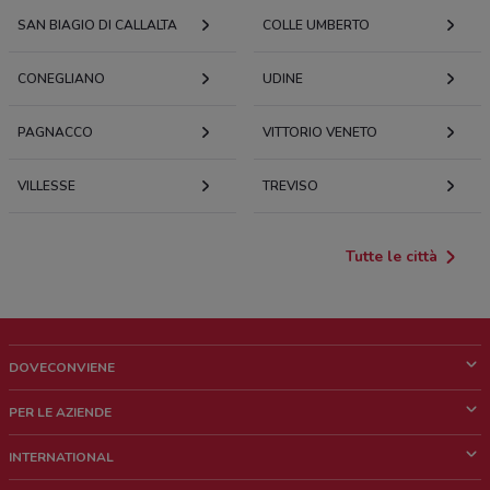
SAN BIAGIO DI CALLALTA
COLLE UMBERTO
CONEGLIANO
UDINE
PAGNACCO
VITTORIO VENETO
VILLESSE
TREVISO
Tutte le città
DOVECONVIENE
Cos'è DoveConviene
PER LE AZIENDE
Chi siamo
Cosa facciamo
INTERNATIONAL
News e media
Richieste commerciali e marketing