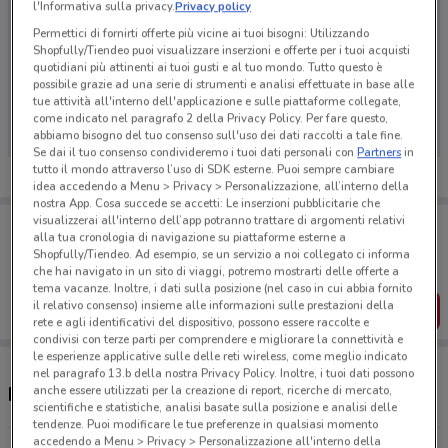
l'Informativa sulla privacy.
Privacy policy
Permettici di fornirti offerte più vicine ai tuoi bisogni: Utilizzando
Shopfully/Tiendeo puoi visualizzare inserzioni e offerte per i tuoi acquisti
quotidiani più attinenti ai tuoi gusti e al tuo mondo. Tutto questo è
Ci dispiace, al momento non abbiamo pubblicato
possibile grazie ad una serie di strumenti e analisi effettuate in base alle
tue attività all'interno dell'applicazione e sulle piattaforme collegate,
volantini nella tua zona. Riprova più tardi.
come indicato nel paragrafo 2 della Privacy Policy. Per fare questo,
abbiamo bisogno del tuo consenso sull'uso dei dati raccolti a tale fine.
Se dai il tuo consenso condivideremo i tuoi dati personali con
Partners
in
tutto il mondo attraverso l’uso di SDK esterne. Puoi sempre cambiare
idea accedendo a Menu > Privacy > Personalizzazione, all’interno della
nostra App. Cosa succede se accetti: Le inserzioni pubblicitarie che
visualizzerai all'interno dell’app potranno trattare di argomenti relativi
Porta DoveConviene sempre con te!
alla tua cronologia di navigazione su piattaforme esterne a
Puoi trovare le migliori offerte dei negozi vicino a te,
Shopfully/Tiendeo. Ad esempio, se un servizio a noi collegato ci informa
salvarle e creare la tua lista del risparmio, comodamente
che hai navigato in un sito di viaggi, potremo mostrarti delle offerte a
dal tuo cellulare.
tema vacanze. Inoltre, i dati sulla posizione (nel caso in cui abbia fornito
il relativo consenso) insieme alle informazioni sulle prestazioni della
SCARICA L’APP
rete e agli identificativi del dispositivo, possono essere raccolte e
condivisi con terze parti per comprendere e migliorare la connettività e
le esperienze applicative sulle delle reti wireless, come meglio indicato
nel paragrafo 13.b della nostra Privacy Policy. Inoltre, i tuoi dati possono
anche essere utilizzati per la creazione di report, ricerche di mercato,
Ristoranti Ristop nelle vicinanze
scientifiche e statistiche, analisi basate sulla posizione e analisi delle
tendenze. Puoi modificare le tue preferenze in qualsiasi momento
accedendo a Menu > Privacy > Personalizzazione all'interno della