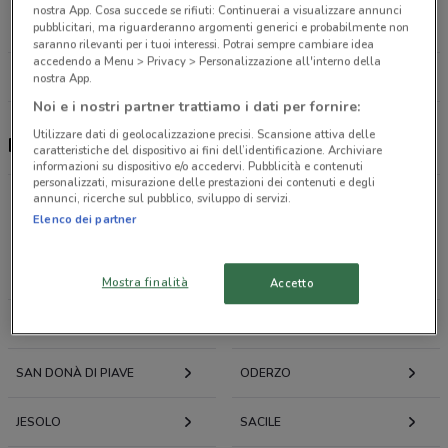
Autostrada Venezia-Trieste Cessalto
nostra App. Cosa succede se rifiuti: Continuerai a visualizzare annunci
19.8 km
pubblicitari, ma riguarderanno argomenti generici e probabilmente non
saranno rilevanti per i tuoi interessi. Potrai sempre cambiare idea
accedendo a Menu > Privacy > Personalizzazione all'interno della
Tutti i negozi Ristop
nostra App.
Noi e i nostri partner trattiamo i dati per fornire:
Utilizzare dati di geolocalizzazione precisi. Scansione attiva delle
Ristop, offerte e ristoranti
caratteristiche del dispositivo ai fini dell’identificazione. Archiviare
informazioni su dispositivo e/o accedervi. Pubblicità e contenuti
personalizzati, misurazione delle prestazioni dei contenuti e degli
annunci, ricerche sul pubblico, sviluppo di servizi.
Elenco dei partner
Offerte volantini e cataloghi per città nelle vicinanze
PORTOGRUARO
FIUME VENETO
Mostra finalità
Accetto
CODROIPO
PORDENONE
SAN DONÀ DI PIAVE
ODERZO
JESOLO
SACILE