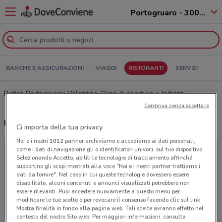
Portogruaro - 30020
BANCHE E ASSICURAZIONI
VIAGGI
RISTORANTI
SERVIZI
Ristop Portogruaro: Volantino, Orari di apertura e Indirizzi
Continua senza accettare
Ultime offerte del volantino Ristop
Ci importa della tua privacy
Noi e i nostri
1012
partner archiviamo e accediamo ai dati personali,
come i dati di navigazione gli o identificatori univoci, sul tuo dispositivo.
Selezionando Accetto, abiliti le tecnologie di tracciamento affinché
supportino gli scopi mostrati alla voce "Noi e i nostri partner trattiamo i
dati da fornire". Nel caso in cui queste tecnologie dovessero essere
disabilitate, alcuni contenuti e annunci visualizzati potrebbero non
essere rilevanti. Puoi accedere nuovamente a questo menu per
modificare le tue scelte o per revocare il consenso facendo clic sul link
Mostra finalità in fondo alla pagina web. Tali scelte avranno effetto nel
contesto del nostro Sito web. Per maggiori informazioni, consulta