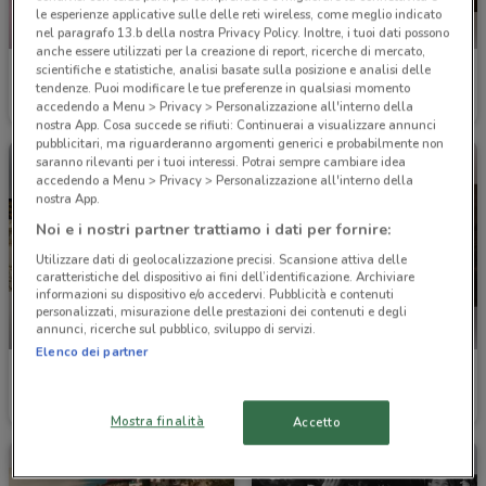
le esperienze applicative sulle delle reti wireless, come meglio indicato
NUOVO
nel paragrafo 13.b della nostra Privacy Policy. Inoltre, i tuoi dati possono
anche essere utilizzati per la creazione di report, ricerche di mercato,
scientifiche e statistiche, analisi basate sulla posizione e analisi delle
Fiorella Rubino
Sergent Major
tendenze. Puoi modificare le tue preferenze in qualsiasi momento
accedendo a Menu > Privacy > Personalizzazione all'interno della
Scade il 20/08
2.6 km
Scade il 31/08
2.6 km
nostra App. Cosa succede se rifiuti: Continuerai a visualizzare annunci
pubblicitari, ma riguarderanno argomenti generici e probabilmente non
saranno rilevanti per i tuoi interessi. Potrai sempre cambiare idea
accedendo a Menu > Privacy > Personalizzazione all'interno della
nostra App.
Noi e i nostri partner trattiamo i dati per fornire:
Utilizzare dati di geolocalizzazione precisi. Scansione attiva delle
caratteristiche del dispositivo ai fini dell’identificazione. Archiviare
informazioni su dispositivo e/o accedervi. Pubblicità e contenuti
personalizzati, misurazione delle prestazioni dei contenuti e degli
annunci, ricerche sul pubblico, sviluppo di servizi.
-3 GIORNI
Elenco dei partner
Nuvolari
Primadonna
Scade lunedì
2.6 km
Scade il 31/08
2.6 km
Mostra finalità
Accetto