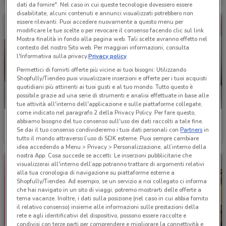
dati da fornire". Nel caso in cui queste tecnologie dovessero essere
disabilitate, alcuni contenuti e annunci visualizzati potrebbero non
essere rilevanti. Puoi accedere nuovamente a questo menu per
modificare le tue scelte o per revocare il consenso facendo clic sul link
Mostra finalità in fondo alla pagina web. Tali scelte avranno effetto nel
contesto del nostro Sito web. Per maggiori informazioni, consulta
l'Informativa sulla privacy.
Privacy policy
Permettici di fornirti offerte più vicine ai tuoi bisogni: Utilizzando
Shopfully/Tiendeo puoi visualizzare inserzioni e offerte per i tuoi acquisti
quotidiani più attinenti ai tuoi gusti e al tuo mondo. Tutto questo è
possibile grazie ad una serie di strumenti e analisi effettuate in base alle
tue attività all'interno dell'applicazione e sulle piattaforme collegate,
come indicato nel paragrafo 2 della Privacy Policy. Per fare questo,
D'Amante
Kocca
abbiamo bisogno del tuo consenso sull'uso dei dati raccolti a tale fine.
Se dai il tuo consenso condivideremo i tuoi dati personali con
Partners
in
Scade il 16/06
2.5 km
Scade il 31/08
2.6 km
tutto il mondo attraverso l’uso di SDK esterne. Puoi sempre cambiare
idea accedendo a Menu > Privacy > Personalizzazione, all’interno della
nostra App. Cosa succede se accetti: Le inserzioni pubblicitarie che
visualizzerai all'interno dell’app potranno trattare di argomenti relativi
alla tua cronologia di navigazione su piattaforme esterne a
Shopfully/Tiendeo. Ad esempio, se un servizio a noi collegato ci informa
che hai navigato in un sito di viaggi, potremo mostrarti delle offerte a
tema vacanze. Inoltre, i dati sulla posizione (nel caso in cui abbia fornito
il relativo consenso) insieme alle informazioni sulle prestazioni della
rete e agli identificativi del dispositivo, possono essere raccolte e
condivisi con terze parti per comprendere e migliorare la connettività e