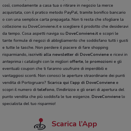
così, comodamente a casa tua o ritirare in negozio la merce
acquistata, con il pratico metodo PayPal, tramite bonifico bancario
o con una semplice carta prepagata. Non ti resta che sfogliare la
collezione su DoveConviene.it e scegliere il prodotto che desideravi
da tempo. Cosa aspetti naviga su
DoveConviene.it
e scopri le
tante formule di negozi di abbigliamento che soddisfano tutti i gusti
e tutte le tasche. Non perdere il piacere di fare shopping
risparmiando
, iscriviti alla newsletter di DoveConviene
e ricevi in
anteprima i cataloghi con le migliori
offerte
, le
promozioni
e gli
eventuali coupon che ti faranno usufruire di imperdibili e
vantaggiosi sconti. Non conosci le aperture straordinarie dei punti
vendita di Portogruaro?
Scarica qui l’app di DoveConviene
e
scopri il numero di
telefono
,
l'indirizzo
e gli
orari
di apertura del
punto vendita che più soddisfa le tue esigenze.
DoveConviene
lo
specialista del tuo risparmio!
Scarica l’App