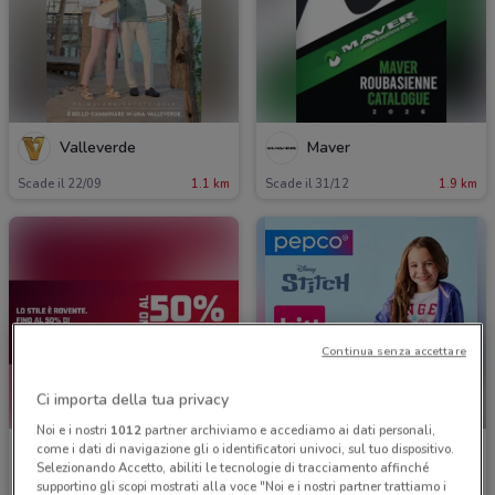
Valleverde
Maver
Scade il 22/09
1.1 km
Scade il 31/12
1.9 km
Continua senza accettare
Ci importa della tua privacy
NUOVO
Noi e i nostri
1012
partner archiviamo e accediamo ai dati personali,
come i dati di navigazione gli o identificatori univoci, sul tuo dispositivo.
Foot Locker
PEPCO
Selezionando Accetto, abiliti le tecnologie di tracciamento affinché
supportino gli scopi mostrati alla voce "Noi e i nostri partner trattiamo i
Scade il 30/09
2.1 km
Scade mercoledì
2.5 km