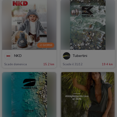
-2 GIORNI
NKD
Tubertini
Scade domenica
15.2 km
Scade il 31/12
19.4 km