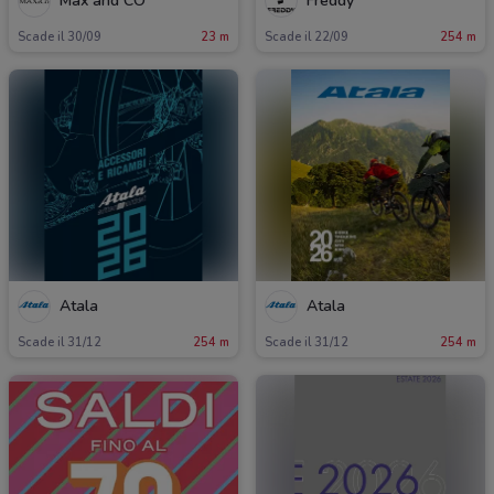
Max and CO
Freddy
Scade il 30/09
23 m
Scade il 22/09
254 m
Atala
Atala
Scade il 31/12
254 m
Scade il 31/12
254 m