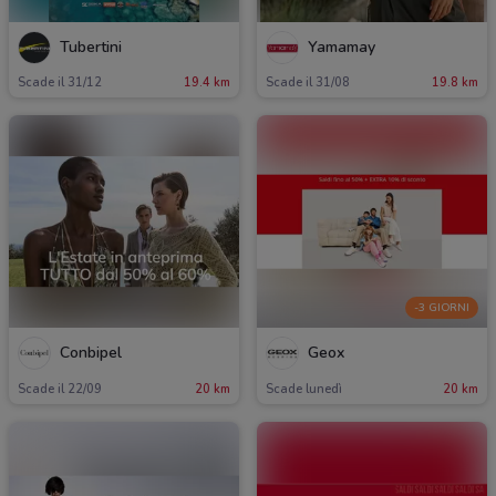
Tubertini
Yamamay
Scade il 31/12
19.4 km
Scade il 31/08
19.8 km
-3 GIORNI
Conbipel
Geox
Scade il 22/09
20 km
Scade lunedì
20 km