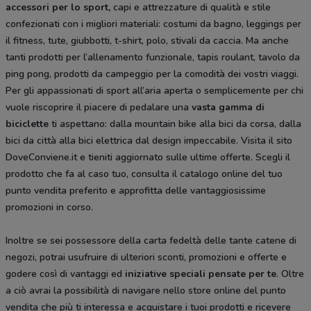
accessori per lo sport,
capi e attrezzature di qualità e stile
confezionati con i migliori materiali: costumi da bagno, leggings per
il fitness, tute, giubbotti, t-shirt, polo, stivali da caccia. Ma anche
tanti prodotti per l’allenamento funzionale, tapis roulant, tavolo da
ping pong, prodotti da campeggio per la comodità dei vostri viaggi.
Per gli appassionati di sport all’aria aperta o semplicemente per chi
vuole riscoprire il piacere di pedalare una
vasta gamma di
biciclette
ti aspettano: dalla mountain bike alla bici da corsa, dalla
bici da città alla bici elettrica dal design impeccabile. Visita il sito
DoveConviene.it e tieniti aggiornato sulle ultime offerte. Scegli il
prodotto che fa al caso tuo, consulta il catalogo online del tuo
punto vendita preferito e approfitta delle vantaggiosissime
promozioni in corso.
Inoltre se sei possessore della carta fedeltà delle tante catene di
negozi, potrai usufruire di ulteriori sconti, promozioni e offerte e
godere così di vantaggi ed
iniziative speciali pensate per te
. Oltre
a ciò avrai la possibilità di navigare nello store online del punto
vendita che più ti interessa e acquistare i tuoi prodotti e ricevere