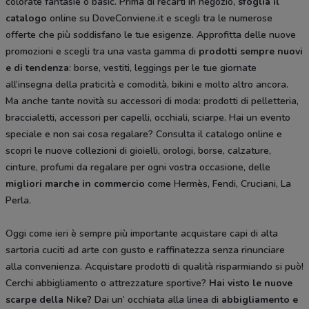
colorate fantasie o basic. Prima di recarti in negozio,
sfoglia il
catalogo
online su DoveConviene.it e scegli tra le numerose
offerte che più soddisfano le tue esigenze. Approfitta delle nuove
promozioni e scegli tra una vasta gamma di
prodotti sempre nuovi
e di tendenza
: borse, vestiti, leggings per le tue giornate
all’insegna della praticità e comodità, bikini e molto altro ancora.
Ma anche tante novità su accessori di moda: prodotti di pelletteria,
braccialetti, accessori per capelli, occhiali, sciarpe. Hai un evento
speciale e non sai cosa regalare? Consulta il catalogo online e
scopri le nuove collezioni di gioielli, orologi, borse, calzature,
cinture, profumi da regalare per ogni vostra occasione, delle
migliori marche in commercio
come Hermès, Fendi, Cruciani, La
Perla.
Oggi come ieri è sempre più importante acquistare capi di alta
sartoria cuciti ad arte con gusto e raffinatezza senza rinunciare
alla convenienza. Acquistare prodotti di qualità risparmiando si può!
Cerchi abbigliamento o attrezzature sportive?
Hai visto le nuove
scarpe della Nike?
Dai un’ occhiata alla linea di
abbigliamento e