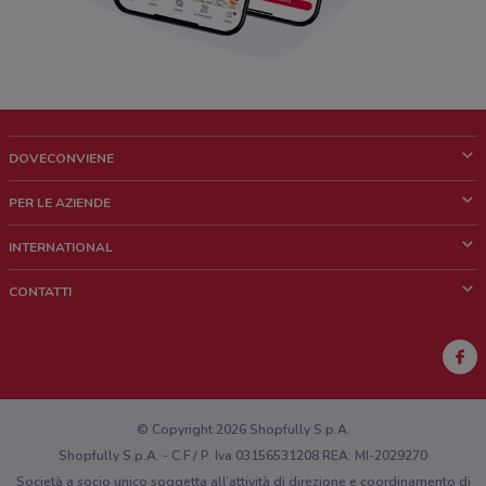
DOVECONVIENE
Cos'è DoveConviene
PER LE AZIENDE
Chi siamo
Cosa facciamo
INTERNATIONAL
News e media
Richieste commerciali e marketing
Brazil
CONTATTI
Lavora con noi
Mexico
Segnalazione punto vendita
France
Segnalazione Volantino
Australia
Hai un malfunzionamento sul web o sull'app?
New Zealand
© Copyright 2026 Shopfully S.p.A.
Shopfully S.p.A. - C.F / P. Iva 03156531208 REA: MI-2029270
Società a socio unico soggetta all’attività di direzione e coordinamento di