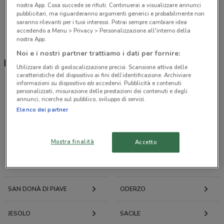
24.5 km
CHIUSO
nostra App. Cosa succede se rifiuti: Continuerai a visualizzare annunci
pubblicitari, ma riguarderanno argomenti generici e probabilmente non
saranno rilevanti per i tuoi interessi. Potrai sempre cambiare idea
Tutti i negozi Findomestic
accedendo a Menu > Privacy > Personalizzazione all'interno della
nostra App.
Noi e i nostri partner trattiamo i dati per fornire:
Findomestic, offerte e negozi
Utilizzare dati di geolocalizzazione precisi. Scansione attiva delle
caratteristiche del dispositivo ai fini dell’identificazione. Archiviare
informazioni su dispositivo e/o accedervi. Pubblicità e contenuti
personalizzati, misurazione delle prestazioni dei contenuti e degli
annunci, ricerche sul pubblico, sviluppo di servizi.
Elenco dei partner
Offerte volantini e cataloghi per città nelle vicinanze
PORTOGRUARO
FIUME VENETO
Mostra finalità
Accetto
CODROIPO
PORDENONE
SAN DONÀ DI PIAVE
ODERZO
JESOLO
SACILE