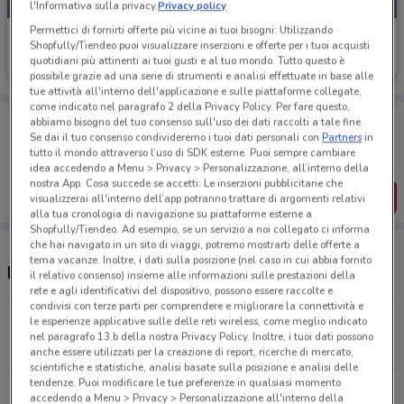
l'Informativa sulla privacy.
Privacy policy
Permettici di fornirti offerte più vicine ai tuoi bisogni: Utilizzando
Findomestic
Shopfully/Tiendeo puoi visualizzare inserzioni e offerte per i tuoi acquisti
quotidiani più attinenti ai tuoi gusti e al tuo mondo. Tutto questo è
Scade il 03/09
864 m
possibile grazie ad una serie di strumenti e analisi effettuate in base alle
tue attività all'interno dell'applicazione e sulle piattaforme collegate,
come indicato nel paragrafo 2 della Privacy Policy. Per fare questo,
Porta DoveConviene sempre con te!
abbiamo bisogno del tuo consenso sull'uso dei dati raccolti a tale fine.
Puoi trovare le migliori offerte dei negozi vicino a te,
Se dai il tuo consenso condivideremo i tuoi dati personali con
Partners
in
salvarle e creare la tua lista del risparmio, comodamente
tutto il mondo attraverso l’uso di SDK esterne. Puoi sempre cambiare
dal tuo cellulare.
idea accedendo a Menu > Privacy > Personalizzazione, all’interno della
nostra App. Cosa succede se accetti: Le inserzioni pubblicitarie che
SCARICA L’APP
visualizzerai all'interno dell’app potranno trattare di argomenti relativi
alla tua cronologia di navigazione su piattaforme esterne a
Shopfully/Tiendeo. Ad esempio, se un servizio a noi collegato ci informa
che hai navigato in un sito di viaggi, potremo mostrarti delle offerte a
tema vacanze. Inoltre, i dati sulla posizione (nel caso in cui abbia fornito
Negozi Findomestic a Portogruaro
il relativo consenso) insieme alle informazioni sulle prestazioni della
rete e agli identificativi del dispositivo, possono essere raccolte e
condivisi con terze parti per comprendere e migliorare la connettività e
le esperienze applicative sulle delle reti wireless, come meglio indicato
Viale Trieste, 58/A Portogruaro
nel paragrafo 13.b della nostra Privacy Policy. Inoltre, i tuoi dati possono
863 m
CHIUSO
anche essere utilizzati per la creazione di report, ricerche di mercato,
scientifiche e statistiche, analisi basate sulla posizione e analisi delle
tendenze. Puoi modificare le tue preferenze in qualsiasi momento
Viale Della Libertà, 2/D Pordenone
accedendo a Menu > Privacy > Personalizzazione all'interno della