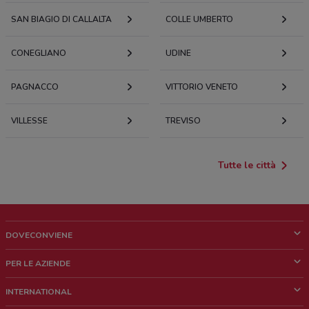
SAN BIAGIO DI CALLALTA
COLLE UMBERTO
CONEGLIANO
UDINE
PAGNACCO
VITTORIO VENETO
VILLESSE
TREVISO
Tutte le città
DOVECONVIENE
Cos'è DoveConviene
PER LE AZIENDE
Chi siamo
Cosa facciamo
INTERNATIONAL
News e media
Richieste commerciali e marketing