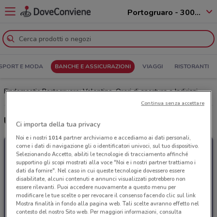
Portogruaro - 30020
SPORT E MODA
BANCHE E ASSICURAZIONI
VIAGGI
RISTORANTI
Findomestic Portogruaro: Volantino, Orari di apertura e Indirizzi
Continua senza accettare
Ultime offerte del volantino Findomestic
Ci importa della tua privacy
Noi e i nostri
1014
partner archiviamo e accediamo ai dati personali,
come i dati di navigazione gli o identificatori univoci, sul tuo dispositivo.
Selezionando Accetto, abiliti le tecnologie di tracciamento affinché
supportino gli scopi mostrati alla voce "Noi e i nostri partner trattiamo i
dati da fornire". Nel caso in cui queste tecnologie dovessero essere
disabilitate, alcuni contenuti e annunci visualizzati potrebbero non
essere rilevanti. Puoi accedere nuovamente a questo menu per
modificare le tue scelte o per revocare il consenso facendo clic sul link
Mostra finalità in fondo alla pagina web. Tali scelte avranno effetto nel
contesto del nostro Sito web. Per maggiori informazioni, consulta