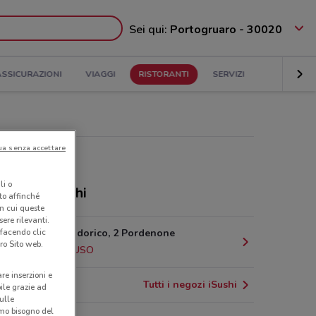
Sei qui:
Portogruaro - 30020
ASSICURAZIONI
VIAGGI
RISTORANTI
SERVIZI
ua senza accettare
li o
toranti I-Sushi
nto affinché
in cui queste
ere rilevanti.
 facendo clic
Via Beato Odorico, 2 Pordenone
ro Sito web.
25 km
CHIUSO
are inserzioni e
Tutti i negozi iSushi
bile grazie ad
sulle
amo bisogno del