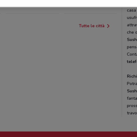
vive
VILLESSE
TREVISO
casa
usufr
attra
Tutte le città
che 
Sus
pensa
Conta
tele
Rich
Potra
Sush
fanta
pross
trav