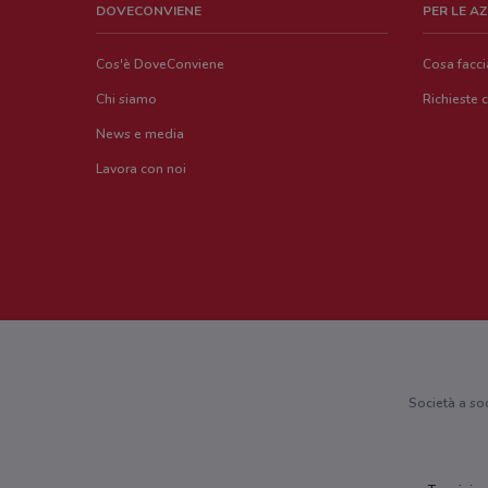
DOVECONVIENE
PER LE A
Cos'è DoveConviene
Cosa facc
Chi siamo
Richieste 
News e media
Lavora con noi
Società a so