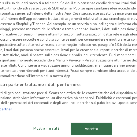
 sull'uso dei dati raccolti a tale fine. Se dai il tuo consenso condivideremo i tuoi dati
I-S
tutto il mondo attraverso l’uso di SDK esterne. Puoi sempre cambiare idea accedend
rsonalizzazione, all’interno della nostra App. Cosa succede se accetti: Le inserzioni pu
tak
i all'interno dell’app potranno trattare di argomenti relativi alla tua cronologia di na
esterne a Shopfully/Tiendeo. Ad esempio, se un servizio a noi collegato ci informa ch
i viaggi, potremo mostrarti delle offerte a tema vacanze. Inoltre, i dati sulla posizione 
I-Su
ato volantini nella tua zona. Riprova più tardi.
o il relativo consenso) insieme alle informazioni sulle prestazioni della rete e agli ident
terri
 possono essere raccolte e condivisi con terze parti per comprendere e migliorare la conn
quali
pplicative sulle delle reti wireless, come meglio indicato nel paragrafo 13.b della no
re, i tuoi dati possono anche essere utilizzati per la creazione di report, ricerche di mer
onlin
 e statistiche, analisi basate sulla posizione e analisi delle tendenze. Puoi modificare l
migli
in qualsiasi momento accedendo a Menu > Privacy > Personalizzazione all'interno del
 se rifiuti: Continuerai a visualizzare annunci pubblicitari, ma riguarderanno argome
te non saranno rilevanti per i tuoi interessi. Potrai sempre cambiare idea accedendo
Il S
cinanze
rsonalizzazione all'interno della nostra App.
Nei
r
stri partner trattiamo i dati per fornire:
deliz
CODROIPO
PORDENONE
ti di geolocalizzazione precisi. Scansione attiva delle caratteristiche del dispositivo ai 
soddi
icazione. Archiviare informazioni su dispositivo e/o accedervi. Pubblicità e contenuti per
delle prestazioni dei contenuti e degli annunci, ricerche sul pubblico, sviluppo di servi
di ad
JESOLO
SACILE
partner
moder
con 
CONEGLIANO
UDINE
Inolt
Mostra finalità
Accetto
cura,