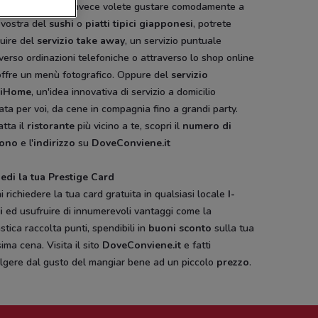
re con gusto. Se invece volete gustare comodamente a
 vostra del
sushi
o
piatti tipici giapponesi
, potrete
uire del
servizio take away
, un servizio puntuale
verso ordinazioni telefoniche o attraverso lo shop online
offre un menù fotografico. Oppure del
servizio
hiHome
, un'idea innovativa di servizio a domicilio
ta per voi, da cene in compagnia fino a grandi party.
tta il
ristorante
più vicino a te, scopri il
numero di
fono
e l'
indirizzo
su
DoveConviene.it
iedi la tua Prestige Card
i richiedere la tua card gratuita in qualsiasi locale
I-
i
ed usufruire di innumerevoli vantaggi come la
stica raccolta punti, spendibili in
buoni sconto
sulla tua
ima cena. Visita il sito
DoveConviene.it
e fatti
olgere dal gusto del mangiar bene ad un piccolo
prezzo
.