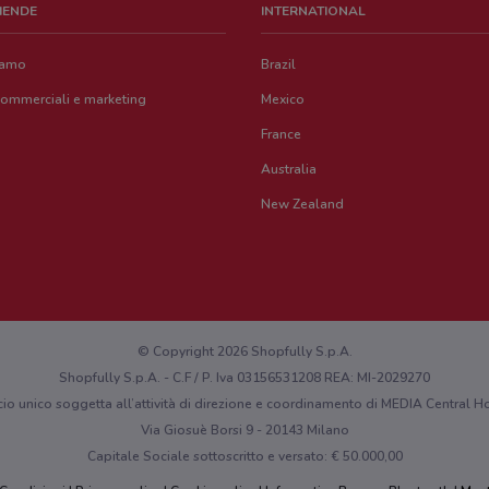
ZIENDE
INTERNATIONAL
iamo
Brazil
commerciali e marketing
Mexico
France
Australia
New Zealand
© Copyright 2026 Shopfully S.p.A.
Shopfully S.p.A. - C.F / P. Iva 03156531208 REA: MI-2029270
cio unico soggetta all’attività di direzione e coordinamento di MEDIA Central
Via Giosuè Borsi 9 - 20143 Milano
Capitale Sociale sottoscritto e versato: € 50.000,00