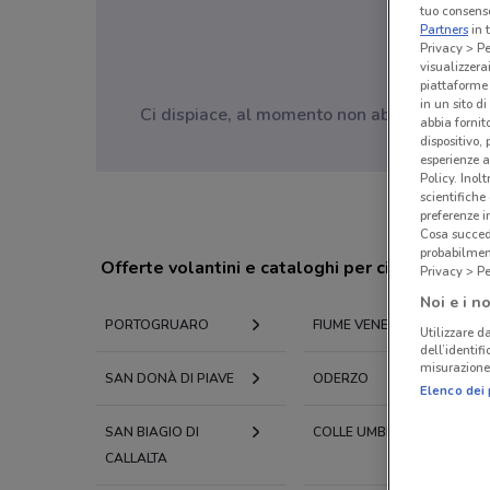
tuo consenso
Partners
in 
Privacy > Pe
visualizzera
piattaforme 
in un sito d
Ci dispiace, al momento non abbiamo pubblic
abbia fornit
dispositivo,
esperienze a
Policy. Inolt
scientifiche
preferenze 
Cosa succede
probabilmen
Offerte volantini e cataloghi per città nelle vi
Privacy > Pe
Noi e i no
PORTOGRUARO
FIUME VENETO
Utilizzare da
dell’identif
misurazione 
SAN DONÀ DI PIAVE
ODERZO
Elenco dei 
SAN BIAGIO DI
COLLE UMBERTO
CALLALTA