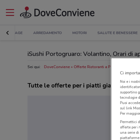
BRICOLAGE
ARREDAMENTO
MOTORI
SALUTE E BENESSERE
iSushi Portogruaro: Volantino, Orari di ap
Sei qui:
DoveConviene
Offerte Ristoranti a Portogruaro
Ris
Ci importa
Noi e i nostr
Tutte le offerte per i piatti giapponesi d
identificato
supportino g
tecnologie d
Puoi accede
sul link Mos
Per maggiori
Permettici d
offerte per 
una serie di
piattaforme 