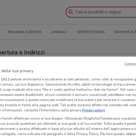
INFANZIA E GIOCHI
ANIMALI
SPORT E MODA
BANCHE E 
ertura e Indirizzi
Contin
toranti a Portogruaro
 della tua privacy
i
1012
partner archiviamo e accediamo ai dati personali, come i dati di navigazione g
i I-Sushi
Ris
ri univoci, sul tuo dispositivo. Selezionando Accetto, abiliti le tecnologie di tracciame
li scopi mostrati alla voce "Noi e i nostri partner trattiamo i dati da fornire". Nel caso 
ovessero essere disabilitate, alcuni contenuti e annunci visualizzati potrebbero non ess
re nuovamente a questo menu per modificare le tue scelte o per revocare il consenso
tra finalità in fondo alla pagina web. Tali scelte avranno effetto nel contesto del nost
 informazioni, consulta l'Informativa sulla privacy.
Privacy policy
i fornirti offerte più vicine ai tuoi bisogni: Utilizzando Shopfully/Tiendeo puoi visualizz
i tuoi acquisti quotidiani più attinenti ai tuoi gusti e al tuo mondo. Tutto questo è possi
 strumenti e analisi effettuate in base alle tue attività all'interno dell'applicazione e 
collegate, come indicato nel paragrafo 2 della Privacy Policy. Per fare questo, abbi