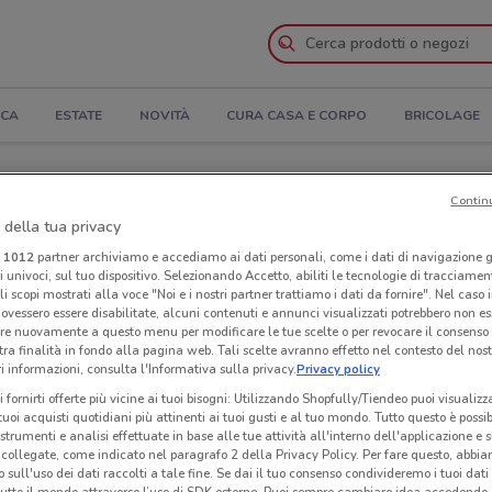
ICA
ESTATE
NOVITÀ
CURA CASA E CORPO
BRICOLAGE
apertura e Indirizzi
Contin
 della tua privacy
zi LiberaMente a Pomezia
i
1012
partner archiviamo e accediamo ai dati personali, come i dati di navigazione g
ri univoci, sul tuo dispositivo. Selezionando Accetto, abiliti le tecnologie di tracciame
li scopi mostrati alla voce "Noi e i nostri partner trattiamo i dati da fornire". Nel caso 
te
Neg
ovessero essere disabilitate, alcuni contenuti e annunci visualizzati potrebbero non ess
re nuovamente a questo menu per modificare le tue scelte o per revocare il consenso
tra finalità in fondo alla pagina web. Tali scelte avranno effetto nel contesto del nost
 informazioni, consulta l'Informativa sulla privacy.
Privacy policy
i fornirti offerte più vicine ai tuoi bisogni: Utilizzando Shopfully/Tiendeo puoi visualizz
i tuoi acquisti quotidiani più attinenti ai tuoi gusti e al tuo mondo. Tutto questo è possi
 strumenti e analisi effettuate in base alle tue attività all'interno dell'applicazione e 
collegate, come indicato nel paragrafo 2 della Privacy Policy. Per fare questo, abbi
 sull'uso dei dati raccolti a tale fine. Se dai il tuo consenso condivideremo i tuoi dati
tutto il mondo attraverso l’uso di SDK esterne. Puoi sempre cambiare idea accedend