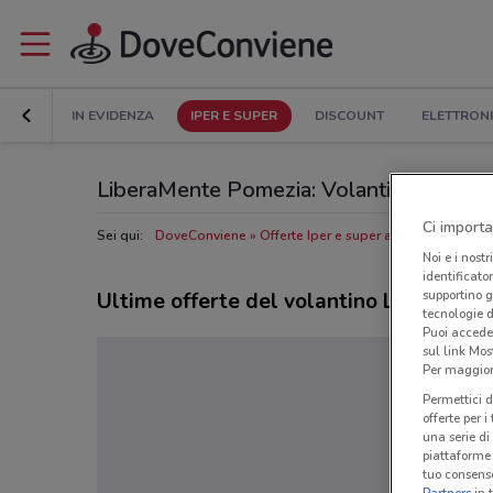
IN EVIDENZA
IPER E SUPER
DISCOUNT
ELETTRON
LiberaMente Pomezia: Volantino, Orari di 
Ci importa
Sei qui:
DoveConviene
Offerte Iper e super a Pomezia
Nego
Noi e i nostr
identificato
supportino g
Ultime offerte del volantino LiberaMen
tecnologie d
Puoi accede
sul link Mos
Per maggiori
Permettici d
offerte per 
una serie di
piattaforme 
tuo consenso
Partners
in 