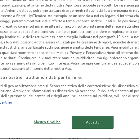
rsonalizzazione, all’interno della nostra App. Cosa succede se accetti: Le inserzioni pu
i all'interno dell’app potranno trattare di argomenti relativi alla tua cronologia di na
esterne a Shopfully/Tiendeo. Ad esempio, se un servizio a noi collegato ci informa ch
i viaggi, potremo mostrarti delle offerte a tema vacanze. Inoltre, i dati sulla posizione 
o il relativo consenso) insieme alle informazioni sulle prestazioni della rete e agli ident
 possono essere raccolte e condivisi con terze parti per comprendere e migliorare la conn
ato volantini nella tua zona. Riprova più tardi.
pplicative sulle delle reti wireless, come meglio indicato nel paragrafo 13.b della no
re, i tuoi dati possono anche essere utilizzati per la creazione di report, ricerche di mer
 e statistiche, analisi basate sulla posizione e analisi delle tendenze. Puoi modificare l
in qualsiasi momento accedendo a Menu > Privacy > Personalizzazione all'interno del
 se rifiuti: Continuerai a visualizzare annunci pubblicitari, ma riguarderanno argome
te non saranno rilevanti per i tuoi interessi. Potrai sempre cambiare idea accedendo
rsonalizzazione all'interno della nostra App.
cinanze
stri partner trattiamo i dati per fornire:
ti di geolocalizzazione precisi. Scansione attiva delle caratteristiche del dispositivo ai 
icazione. Archiviare informazioni su dispositivo e/o accedervi. Pubblicità e contenuti per
APRILIA
ARICCIA
delle prestazioni dei contenuti e degli annunci, ricerche sul pubblico, sviluppo di servi
partner
Lib
FRASCATI
VELLETRI
Mostra finalità
Accetto
NETTUNO
CISTERNA DI LATINA
TIVOLI
GUIDONIA