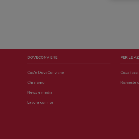
DOVECONVIENE
PER LE A
Cos'è DoveConviene
Cosa facc
Chi siamo
Richieste 
News e media
Lavora con noi