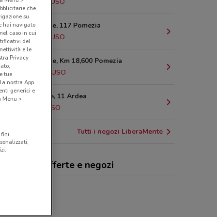
684 m
CHIUSO
bblicitarie che
vigazione su
e hai navigato
Via Del Mare, 117 Pomezia
(nel caso in cui
940 m
CHIUSO
ificativi del
ettività e le
stra Privacy
Via Del Mare, Km 18,600 Pomezia
cato,
2.3 km
CHIUSO
e tue
la nostra App.
nti generici e
Largo Udine, 11 Ardea
 a Menu >
6 km
CHIUSO
Tutti i negozi LiberaMente
fini
sonalizzati,
zi.
eraMente, offerte e negozi