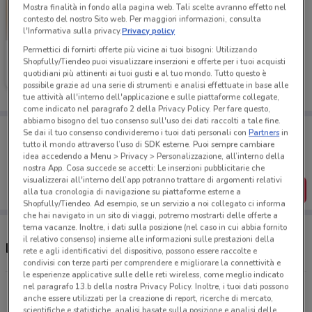
Mostra finalità in fondo alla pagina web. Tali scelte avranno effetto nel
contesto del nostro Sito web. Per maggiori informazioni, consulta
l'Informativa sulla privacy.
Privacy policy
Permettici di fornirti offerte più vicine ai tuoi bisogni: Utilizzando
Ferrarelle
Shopfully/Tiendeo puoi visualizzare inserzioni e offerte per i tuoi acquisti
quotidiani più attinenti ai tuoi gusti e al tuo mondo. Tutto questo è
Scade il 16/08
308 m
possibile grazie ad una serie di strumenti e analisi effettuate in base alle
tue attività all'interno dell'applicazione e sulle piattaforme collegate,
come indicato nel paragrafo 2 della Privacy Policy. Per fare questo,
abbiamo bisogno del tuo consenso sull'uso dei dati raccolti a tale fine.
Porta DoveConviene sempre con te!
Se dai il tuo consenso condivideremo i tuoi dati personali con
Partners
in
Puoi trovare le migliori offerte dei negozi vicino a te,
tutto il mondo attraverso l’uso di SDK esterne. Puoi sempre cambiare
salvarle e creare la tua lista del risparmio, comodamente
idea accedendo a Menu > Privacy > Personalizzazione, all’interno della
dal tuo cellulare.
nostra App. Cosa succede se accetti: Le inserzioni pubblicitarie che
visualizzerai all'interno dell’app potranno trattare di argomenti relativi
SCARICA L’APP
alla tua cronologia di navigazione su piattaforme esterne a
Shopfully/Tiendeo. Ad esempio, se un servizio a noi collegato ci informa
che hai navigato in un sito di viaggi, potremo mostrarti delle offerte a
tema vacanze. Inoltre, i dati sulla posizione (nel caso in cui abbia fornito
il relativo consenso) insieme alle informazioni sulle prestazioni della
Negozi Ferrarelle a Pomezia
rete e agli identificativi del dispositivo, possono essere raccolte e
condivisi con terze parti per comprendere e migliorare la connettività e
le esperienze applicative sulle delle reti wireless, come meglio indicato
nel paragrafo 13.b della nostra Privacy Policy. Inoltre, i tuoi dati possono
Via Silvio Pellico N.32 Pomezia
anche essere utilizzati per la creazione di report, ricerche di mercato,
307 m
CHIUSO
scientifiche e statistiche, analisi basate sulla posizione e analisi delle