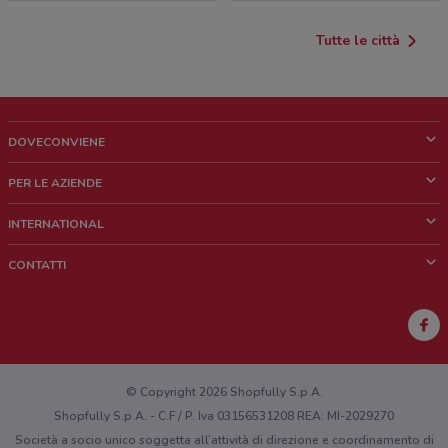
Tutte le città
DOVECONVIENE
Cos'è DoveConviene
PER LE AZIENDE
Chi siamo
Cosa facciamo
INTERNATIONAL
News e media
Richieste commerciali e marketing
Brazil
CONTATTI
Lavora con noi
Mexico
Segnalazione punto vendita
France
Segnalazione Volantino
Australia
Hai un malfunzionamento sul web o sull'app?
New Zealand
© Copyright 2026 Shopfully S.p.A.
Shopfully S.p.A. - C.F / P. Iva 03156531208 REA: MI-2029270
Società a socio unico soggetta all’attività di direzione e coordinamento di