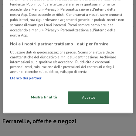
tendenze. Puoi modificare le tue preferenze in qualsiasi momento
accedendo a Menu > Privacy > Personalizzazione all'interno della
Via Santorre Di Santarosa, 29 pomezia
nostra App. Cosa succede se rifiuti: Continuerai a visualizzare annunci
354 m
APERTO
pubblicitari, ma riguarderanno argomenti generici e probabilmente non
saranno rilevanti per i tuoi interessi. Potrai sempre cambiare idea
accedendo a Menu > Privacy > Personalizzazione all'interno della
Via Pontina Vecchia 40 Pomezia
nostra App.
684 m
APERTO
Noi e i nostri partner trattiamo i dati per fornire:
Utilizzare dati di geolocalizzazione precisi. Scansione attiva delle
Via dei Castelli Romani, 2 Pomezia
caratteristiche del dispositivo ai fini dell’identificazione. Archiviare
informazioni su dispositivo e/o accedervi. Pubblicità e contenuti
987 m
APERTO
personalizzati, misurazione delle prestazioni dei contenuti e degli
annunci, ricerche sul pubblico, sviluppo di servizi.
Via Dei Castelli Romani, 10/11 Pomezia
Elenco dei partner
1.1 km
APERTO
Mostra finalità
Accetto
Tutti i negozi Ferrarelle
Ferrarelle, offerte e negozi