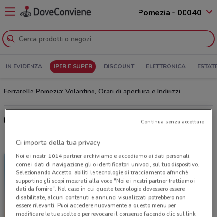
Pomezia - 00040
IN EVIDENZA
IPER E SUPER
DISCOUNT
ELETTRONICA
ESTAT
Ferrarelle Pomezia: Volantino, Orari di apertura e Indirizzi
Ultime offerte del volantino Ferrarelle
Continua senza accettare
Ci importa della tua privacy
Noi e i nostri
1014
partner archiviamo e accediamo ai dati personali,
come i dati di navigazione gli o identificatori univoci, sul tuo dispositivo.
Selezionando Accetto, abiliti le tecnologie di tracciamento affinché
supportino gli scopi mostrati alla voce "Noi e i nostri partner trattiamo i
dati da fornire". Nel caso in cui queste tecnologie dovessero essere
disabilitate, alcuni contenuti e annunci visualizzati potrebbero non
essere rilevanti. Puoi accedere nuovamente a questo menu per
modificare le tue scelte o per revocare il consenso facendo clic sul link