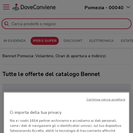
Pomezia - 00040
IN EVIDENZA
IPER E SUPER
DISCOUNT
ELETTRONICA
ESTAT
Bennet Pomezia: Volantino, Orari di apertura e Indirizzi
Tutte le offerte del catalogo Bennet
Continua senza accettare
Ci importa della tua privacy
Noi e i nostri
1014
partner archiviamo e accediamo ai dati personali,
come i dati di navigazione gli o identificatori univoci, sul tuo dispositivo.
Selezionando Accetto, abiliti le tecnologie di tracciamento affinché