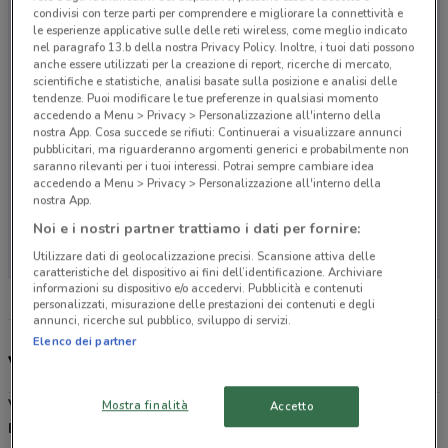
condivisi con terze parti per comprendere e migliorare la connettività e
le esperienze applicative sulle delle reti wireless, come meglio indicato
nel paragrafo 13.b della nostra Privacy Policy. Inoltre, i tuoi dati possono
anche essere utilizzati per la creazione di report, ricerche di mercato,
scientifiche e statistiche, analisi basate sulla posizione e analisi delle
tendenze. Puoi modificare le tue preferenze in qualsiasi momento
accedendo a Menu > Privacy > Personalizzazione all'interno della
nostra App. Cosa succede se rifiuti: Continuerai a visualizzare annunci
pubblicitari, ma riguarderanno argomenti generici e probabilmente non
saranno rilevanti per i tuoi interessi. Potrai sempre cambiare idea
accedendo a Menu > Privacy > Personalizzazione all'interno della
nostra App.
Non ci sono negozi nelle vicinanze
Noi e i nostri partner trattiamo i dati per fornire:
Utilizzare dati di geolocalizzazione precisi. Scansione attiva delle
caratteristiche del dispositivo ai fini dell’identificazione. Archiviare
informazioni su dispositivo e/o accedervi. Pubblicità e contenuti
personalizzati, misurazione delle prestazioni dei contenuti e degli
annunci, ricerche sul pubblico, sviluppo di servizi.
Elenco dei partner
Volantino, offerte e catalogo premi Bennet
Volantino Bennet: un mondo di sconti
Mostra finalità
Accetto
Bennet
è un’azienda italiana che opera principalmente nell’Italia