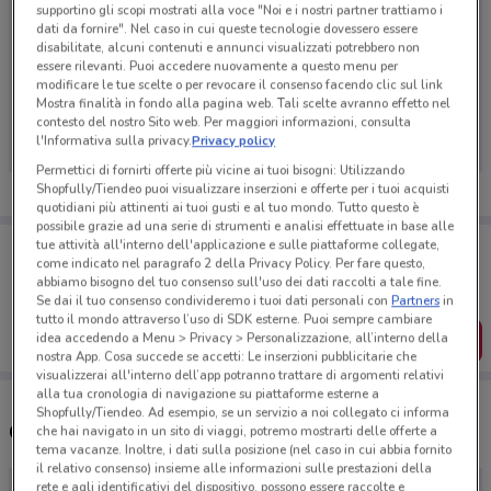
supportino gli scopi mostrati alla voce "Noi e i nostri partner trattiamo i
dati da fornire". Nel caso in cui queste tecnologie dovessero essere
disabilitate, alcuni contenuti e annunci visualizzati potrebbero non
essere rilevanti. Puoi accedere nuovamente a questo menu per
modificare le tue scelte o per revocare il consenso facendo clic sul link
Ci dispiace, al momento non abbiamo pubblicato
Mostra finalità in fondo alla pagina web. Tali scelte avranno effetto nel
volantini nella tua zona. Riprova più tardi.
contesto del nostro Sito web. Per maggiori informazioni, consulta
l'Informativa sulla privacy.
Privacy policy
Permettici di fornirti offerte più vicine ai tuoi bisogni: Utilizzando
Shopfully/Tiendeo puoi visualizzare inserzioni e offerte per i tuoi acquisti
quotidiani più attinenti ai tuoi gusti e al tuo mondo. Tutto questo è
possibile grazie ad una serie di strumenti e analisi effettuate in base alle
Porta DoveConviene sempre con te!
tue attività all'interno dell'applicazione e sulle piattaforme collegate,
come indicato nel paragrafo 2 della Privacy Policy. Per fare questo,
Puoi trovare le migliori offerte dei negozi vicino a te,
salvarle e creare la tua lista del risparmio, comodamente
abbiamo bisogno del tuo consenso sull'uso dei dati raccolti a tale fine.
dal tuo cellulare.
Se dai il tuo consenso condivideremo i tuoi dati personali con
Partners
in
tutto il mondo attraverso l’uso di SDK esterne. Puoi sempre cambiare
SCARICA L’APP
idea accedendo a Menu > Privacy > Personalizzazione, all’interno della
nostra App. Cosa succede se accetti: Le inserzioni pubblicitarie che
visualizzerai all'interno dell’app potranno trattare di argomenti relativi
alla tua cronologia di navigazione su piattaforme esterne a
Shopfully/Tiendeo. Ad esempio, se un servizio a noi collegato ci informa
Orari e supermercati Bennet
che hai navigato in un sito di viaggi, potremo mostrarti delle offerte a
tema vacanze. Inoltre, i dati sulla posizione (nel caso in cui abbia fornito
il relativo consenso) insieme alle informazioni sulle prestazioni della
rete e agli identificativi del dispositivo, possono essere raccolte e