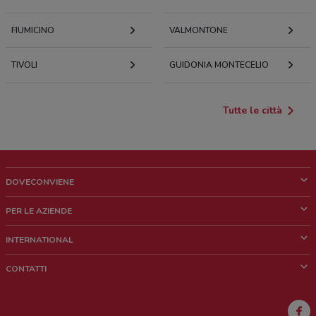
FIUMICINO
VALMONTONE
TIVOLI
GUIDONIA MONTECELIO
Tutte le città
DOVECONVIENE
Cos'è DoveConviene
PER LE AZIENDE
Chi siamo
Cosa facciamo
INTERNATIONAL
News e media
Richieste commerciali e marketing
Brazil
CONTATTI
Lavora con noi
Mexico
Segnalazione punto vendita
France
Segnalazione Volantino