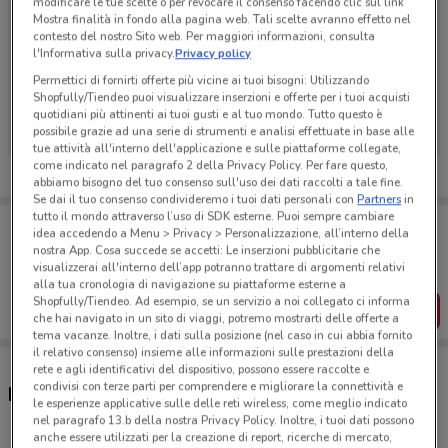
modificare le tue scelte o per revocare il consenso facendo clic sul link
Mostra finalità in fondo alla pagina web. Tali scelte avranno effetto nel
contesto del nostro Sito web. Per maggiori informazioni, consulta
l'Informativa sulla privacy.
Privacy policy
Ci dispiace, al momento non abbiamo pubblicato
Permettici di fornirti offerte più vicine ai tuoi bisogni: Utilizzando
Shopfully/Tiendeo puoi visualizzare inserzioni e offerte per i tuoi acquisti
volantini nella tua zona. Riprova più tardi.
quotidiani più attinenti ai tuoi gusti e al tuo mondo. Tutto questo è
possibile grazie ad una serie di strumenti e analisi effettuate in base alle
tue attività all'interno dell'applicazione e sulle piattaforme collegate,
come indicato nel paragrafo 2 della Privacy Policy. Per fare questo,
abbiamo bisogno del tuo consenso sull'uso dei dati raccolti a tale fine.
Se dai il tuo consenso condivideremo i tuoi dati personali con
Partners
in
tutto il mondo attraverso l’uso di SDK esterne. Puoi sempre cambiare
Porta DoveConviene sempre con te!
idea accedendo a Menu > Privacy > Personalizzazione, all’interno della
Puoi trovare le migliori offerte dei negozi vicino a te,
nostra App. Cosa succede se accetti: Le inserzioni pubblicitarie che
salvarle e creare la tua lista del risparmio, comodamente
visualizzerai all'interno dell’app potranno trattare di argomenti relativi
dal tuo cellulare.
alla tua cronologia di navigazione su piattaforme esterne a
Shopfully/Tiendeo. Ad esempio, se un servizio a noi collegato ci informa
SCARICA L’APP
che hai navigato in un sito di viaggi, potremo mostrarti delle offerte a
tema vacanze. Inoltre, i dati sulla posizione (nel caso in cui abbia fornito
il relativo consenso) insieme alle informazioni sulle prestazioni della
rete e agli identificativi del dispositivo, possono essere raccolte e
condivisi con terze parti per comprendere e migliorare la connettività e
Negozi Raffo a Pescara
le esperienze applicative sulle delle reti wireless, come meglio indicato
nel paragrafo 13.b della nostra Privacy Policy. Inoltre, i tuoi dati possono
anche essere utilizzati per la creazione di report, ricerche di mercato,