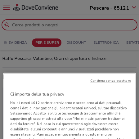
Pescara - 65121
IN EVIDENZA
IPER E SUPER
DISCOUNT
ELETTRONICA
ESTAT
Raffo Pescara: Volantino, Orari di apertura e Indirizzi
Ultime offerte del volantino Raffo
Continua senza accettare
Ci importa della tua privacy
Noi e i nostri
1012
partner archiviamo e accediamo ai dati personali,
come i dati di navigazione gli o identificatori univoci, sul tuo dispositivo.
Selezionando Accetto, abiliti le tecnologie di tracciamento affinché
supportino gli scopi mostrati alla voce "Noi e i nostri partner trattiamo i
dati da fornire". Nel caso in cui queste tecnologie dovessero essere
disabilitate, alcuni contenuti e annunci visualizzati potrebbero non
essere rilevanti. Puoi accedere nuovamente a questo menu per