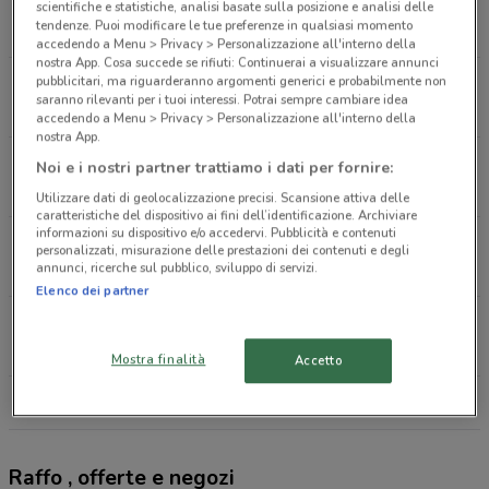
Via Bologna, 3 Pescara
scientifiche e statistiche, analisi basate sulla posizione e analisi delle
tendenze. Puoi modificare le tue preferenze in qualsiasi momento
111 m
APERTO
accedendo a Menu > Privacy > Personalizzazione all'interno della
nostra App. Cosa succede se rifiuti: Continuerai a visualizzare annunci
pubblicitari, ma riguarderanno argomenti generici e probabilmente non
Strada Provinciale, 17 Pescara
saranno rilevanti per i tuoi interessi. Potrai sempre cambiare idea
586 m
APERTO
accedendo a Menu > Privacy > Personalizzazione all'interno della
nostra App.
Via Emilia Pescara
Noi e i nostri partner trattiamo i dati per fornire:
606 m
APERTO
Utilizzare dati di geolocalizzazione precisi. Scansione attiva delle
caratteristiche del dispositivo ai fini dell’identificazione. Archiviare
informazioni su dispositivo e/o accedervi. Pubblicità e contenuti
Viale Amerigo Vespucci, 82 Pescara
personalizzati, misurazione delle prestazioni dei contenuti e degli
annunci, ricerche sul pubblico, sviluppo di servizi.
842 m
APERTO
Elenco dei partner
Via Del Circuito, 79 Pescara
894 m
APERTO
Mostra finalità
Accetto
Tutti i negozi Raffo
Raffo , offerte e negozi