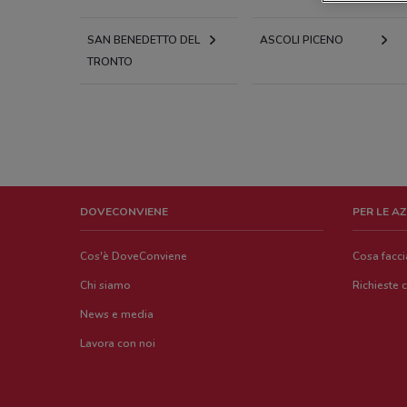
SAN BENEDETTO DEL
ASCOLI PICENO
TRONTO
DOVECONVIENE
PER LE A
Cos'è DoveConviene
Cosa facc
Chi siamo
Richieste 
News e media
Lavora con noi