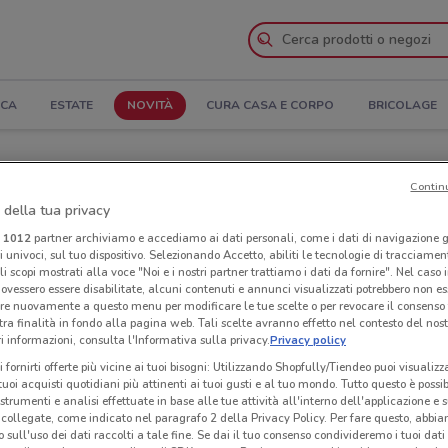
ICA
ESTATE
NOVITÀ
CURA CASA E CORPO
BRICOLAGE
ura e Indirizzi
Contin
 della tua privacy
cker a Pescara
i
1012
partner archiviamo e accediamo ai dati personali, come i dati di navigazione g
ri univoci, sul tuo dispositivo. Selezionando Accetto, abiliti le tecnologie di tracciame
Neg
li scopi mostrati alla voce "Noi e i nostri partner trattiamo i dati da fornire". Nel caso 
ovessero essere disabilitate, alcuni contenuti e annunci visualizzati potrebbero non ess
re nuovamente a questo menu per modificare le tue scelte o per revocare il consenso
tra finalità in fondo alla pagina web. Tali scelte avranno effetto nel contesto del nost
 informazioni, consulta l'Informativa sulla privacy.
Privacy policy
i fornirti offerte più vicine ai tuoi bisogni: Utilizzando Shopfully/Tiendeo puoi visualizz
i tuoi acquisti quotidiani più attinenti ai tuoi gusti e al tuo mondo. Tutto questo è possi
 strumenti e analisi effettuate in base alle tue attività all'interno dell'applicazione e 
collegate, come indicato nel paragrafo 2 della Privacy Policy. Per fare questo, abbi
 sull'uso dei dati raccolti a tale fine. Se dai il tuo consenso condivideremo i tuoi dati