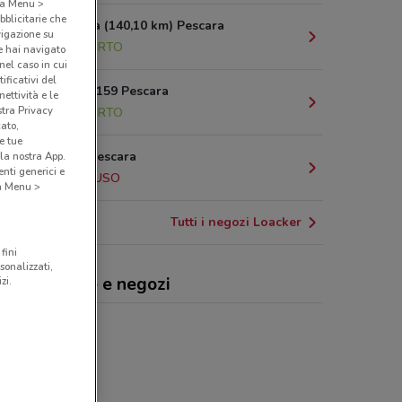
o a Menu >
bblicitarie che
Via Bologna (140,10 km) Pescara
vigazione su
178 m
APERTO
e hai navigato
(nel caso in cui
ificativi del
Via Fabrizi, 159 Pescara
ettività e le
stra Privacy
526 m
APERTO
cato,
e tue
Via Emilia Pescara
la nostra App.
nti generici e
606 m
CHIUSO
 a Menu >
Tutti i negozi Loacker
fini
sonalizzati,
cker, offerte e negozi
zi.