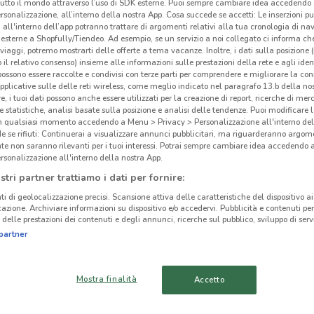
tutto il mondo attraverso l’uso di SDK esterne. Puoi sempre cambiare idea accedend
rsonalizzazione, all’interno della nostra App. Cosa succede se accetti: Le inserzioni pu
i all'interno dell’app potranno trattare di argomenti relativi alla tua cronologia di na
esterne a Shopfully/Tiendeo. Ad esempio, se un servizio a noi collegato ci informa ch
i viaggi, potremo mostrarti delle offerte a tema vacanze. Inoltre, i dati sulla posizione 
o il relativo consenso) insieme alle informazioni sulle prestazioni della rete e agli ident
ato volantini nella tua zona. Riprova più tardi.
 possono essere raccolte e condivisi con terze parti per comprendere e migliorare la conn
pplicative sulle delle reti wireless, come meglio indicato nel paragrafo 13.b della no
re, i tuoi dati possono anche essere utilizzati per la creazione di report, ricerche di mer
 e statistiche, analisi basate sulla posizione e analisi delle tendenze. Puoi modificare l
in qualsiasi momento accedendo a Menu > Privacy > Personalizzazione all'interno del
 se rifiuti: Continuerai a visualizzare annunci pubblicitari, ma riguarderanno argome
te non saranno rilevanti per i tuoi interessi. Potrai sempre cambiare idea accedendo
rsonalizzazione all'interno della nostra App.
cinanze
stri partner trattiamo i dati per fornire:
ti di geolocalizzazione precisi. Scansione attiva delle caratteristiche del dispositivo ai 
MONTESILVANO
CHIETI
icazione. Archiviare informazioni su dispositivo e/o accedervi. Pubblicità e contenuti per
Loa
delle prestazioni dei contenuti e degli annunci, ricerche sul pubblico, sviluppo di servi
partner
ROSETO DEGLI
LANCIANO
ABRUZZI
Mostra finalità
Accetto
SULMONA
VASTO