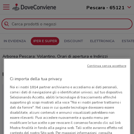
Pescara - 65121
IN EVIDENZA
IPER E SUPER
DISCOUNT
ELETTRONICA
ESTAT
Arborea Pescara: Volantino, Orari di apertura e Indirizzi
Continua senza accettare
Ultime offerte del volantino Arborea
Ci importa della tua privacy
Noi e i nostri
1014
partner archiviamo e accediamo ai dati personali,
come i dati di navigazione gli o identificatori univoci, sul tuo dispositivo.
Selezionando Accetto, abiliti le tecnologie di tracciamento affinché
supportino gli scopi mostrati alla voce "Noi e i nostri partner trattiamo i
dati da fornire". Nel caso in cui queste tecnologie dovessero essere
disabilitate, alcuni contenuti e annunci visualizzati potrebbero non
essere rilevanti. Puoi accedere nuovamente a questo menu per
modificare le tue scelte o per revocare il consenso facendo clic sul link
Mostra finalità in fondo alla pagina web. Tali scelte avranno effetto nel
contesto del nostro Sito web. Per maggiori informazioni, consulta