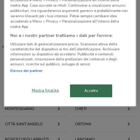
Via Tiburtina Valeria, 91 Pescara
nostra App. Cosa succede se rifiuti: Continuerai a visualizzare annunci
1.4 km
CHIUSO
pubblicitari, ma riguarderanno argomenti generici e probabilmente non
saranno rilevanti per i tuoi interessi. Potrai sempre cambiare idea
accedendo a Menu > Privacy > Personalizzazione all'interno della
Tutti i negozi Arborea
nostra App.
Noi e i nostri partner trattiamo i dati per fornire:
Utilizzare dati di geolocalizzazione precisi. Scansione attiva delle
Arborea, offerte e negozi
caratteristiche del dispositivo ai fini dell’identificazione. Archiviare
informazioni su dispositivo e/o accedervi. Pubblicità e contenuti
personalizzati, misurazione delle prestazioni dei contenuti e degli
annunci, ricerche sul pubblico, sviluppo di servizi.
Elenco dei partner
Offerte volantini e cataloghi per città nelle vicinanze
Mostra finalità
Accetto
PESCARA
SAN GIOVANNI TEATINO
MONTESILVANO
CHIETI
CITTÀ SANT’ANGELO
ORTONA
ROSETO DEGLI ABRUZZI
LANCIANO