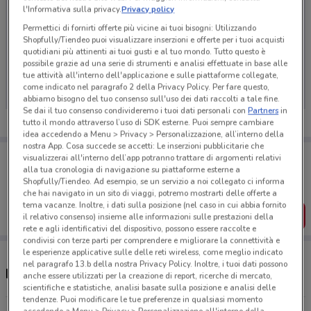
l'Informativa sulla privacy.
Privacy policy
Permettici di fornirti offerte più vicine ai tuoi bisogni: Utilizzando
Shopfully/Tiendeo puoi visualizzare inserzioni e offerte per i tuoi acquisti
quotidiani più attinenti ai tuoi gusti e al tuo mondo. Tutto questo è
Ci dispiace, al momento non abbiamo pubblicato
possibile grazie ad una serie di strumenti e analisi effettuate in base alle
volantini nella tua zona. Riprova più tardi.
tue attività all'interno dell'applicazione e sulle piattaforme collegate,
come indicato nel paragrafo 2 della Privacy Policy. Per fare questo,
abbiamo bisogno del tuo consenso sull'uso dei dati raccolti a tale fine.
Se dai il tuo consenso condivideremo i tuoi dati personali con
Partners
in
tutto il mondo attraverso l’uso di SDK esterne. Puoi sempre cambiare
idea accedendo a Menu > Privacy > Personalizzazione, all’interno della
nostra App. Cosa succede se accetti: Le inserzioni pubblicitarie che
Porta DoveConviene sempre con te!
visualizzerai all'interno dell’app potranno trattare di argomenti relativi
Puoi trovare le migliori offerte dei negozi vicino a te,
alla tua cronologia di navigazione su piattaforme esterne a
salvarle e creare la tua lista del risparmio, comodamente
Shopfully/Tiendeo. Ad esempio, se un servizio a noi collegato ci informa
dal tuo cellulare.
che hai navigato in un sito di viaggi, potremo mostrarti delle offerte a
tema vacanze. Inoltre, i dati sulla posizione (nel caso in cui abbia fornito
SCARICA L’APP
il relativo consenso) insieme alle informazioni sulle prestazioni della
rete e agli identificativi del dispositivo, possono essere raccolte e
condivisi con terze parti per comprendere e migliorare la connettività e
le esperienze applicative sulle delle reti wireless, come meglio indicato
nel paragrafo 13.b della nostra Privacy Policy. Inoltre, i tuoi dati possono
Negozi Arborea a Pescara
anche essere utilizzati per la creazione di report, ricerche di mercato,
scientifiche e statistiche, analisi basate sulla posizione e analisi delle
tendenze. Puoi modificare le tue preferenze in qualsiasi momento
accedendo a Menu > Privacy > Personalizzazione all'interno della