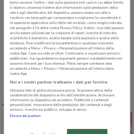
12.7 km
tema vacanze. Inoltre, i dati sulla posizione (nel caso in cui abbia fornito
il relativo consenso) insieme alle informazioni sulle prestazioni della
rete e agli identificativi del dispositivo, possono essere raccolte e
VIA DON A.PEDRINELLI 84 Carvico
condivisi con terze parti per comprendere e migliorare la connettività e
le esperienze applicative sulle delle reti wireless, come meglio indicato
15.6 km
nel paragrafo 13.b della nostra Privacy Policy. Inoltre, i tuoi dati possono
anche essere utilizzati per la creazione di report, ricerche di mercato,
scientifiche e statistiche, analisi basate sulla posizione e analisi delle
VIA URINI, 16 Capriolo
tendenze. Puoi modificare le tue preferenze in qualsiasi momento
19.2 km
accedendo a Menu > Privacy > Personalizzazione all'interno della
nostra App. Cosa succede se rifiuti: Continuerai a visualizzare annunci
pubblicitari, ma riguarderanno argomenti generici e probabilmente non
VIA MILANO 11 Robbiate
saranno rilevanti per i tuoi interessi. Potrai sempre cambiare idea
20 km
accedendo a Menu > Privacy > Personalizzazione all'interno della
nostra App.
Noi e i nostri partner trattiamo i dati per fornire:
Tutti i negozi Hervit
Utilizzare dati di geolocalizzazione precisi. Scansione attiva delle
caratteristiche del dispositivo ai fini dell’identificazione. Archiviare
informazioni su dispositivo e/o accedervi. Pubblicità e contenuti
Altri volantini nelle vicinanze
personalizzati, misurazione delle prestazioni dei contenuti e degli
annunci, ricerche sul pubblico, sviluppo di servizi.
Elenco dei partner