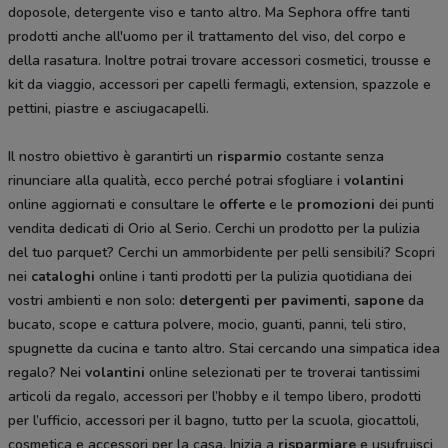
doposole, detergente viso e tanto altro. Ma
Sephora offre tanti
prodotti anche all'uomo per il trattamento del viso, del corpo e
della rasatura. Inoltre potrai trovare accessori cosmetici, trousse e
kit da viaggio, accessori per capelli fermagli, extension, spazzole e
pettini, piastre e asciugacapelli.
Il nostro obiettivo è garantirti un
risparmio
costante senza
rinunciare alla qualità, ecco perché potrai sfogliare i
volantini
online aggiornati e consultare le
offerte
e le
promozioni
dei punti
vendita dedicati di Orio al Serio. Cerchi un prodotto per la pulizia
del tuo parquet? Cerchi un ammorbidente per pelli sensibili? Scopri
nei
cataloghi
online i tanti prodotti per la pulizia quotidiana dei
vostri ambienti e non solo:
detergenti per pavimenti
,
sapone
da
bucato, scope e cattura polvere, mocio, guanti, panni, teli stiro,
spugnette da cucina e tanto altro. Stai cercando una simpatica idea
regalo? Nei
volantini
online selezionati per te troverai tantissimi
articoli da regalo, accessori per l’hobby e il tempo libero, prodotti
per l’ufficio, accessori per il bagno, tutto per la scuola, giocattoli,
cosmetica e accessori per la casa. Inizia a
risparmiare
e usufruisci