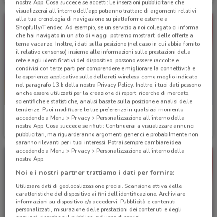
nostra App. Cosa succede se accetti: Le inserzioni pubblicitarie che
visualizzerai all'interno dell’app potranno trattare di argomenti relativi
alla tua cronologia di navigazione su piattaforme esterne a
Shopfully/Tiendeo. Ad esempio, se un servizio a noi collegato ci informa
che hai navigato in un sito di viaggi, potremo mostrarti delle offerte a
tema vacanze. Inoltre, i dati sulla posizione (nel caso in cui abbia fornito
il relativo consenso) insieme alle informazioni sulle prestazioni della
rete e agli identificativi del dispositivo, possono essere raccolte e
condivisi con terze parti per comprendere e migliorare la connettività e
le esperienze applicative sulle delle reti wireless, come meglio indicato
nel paragrafo 13.b della nostra Privacy Policy. Inoltre, i tuoi dati possono
anche essere utilizzati per la creazione di report, ricerche di mercato,
scientifiche e statistiche, analisi basate sulla posizione e analisi delle
tendenze. Puoi modificare le tue preferenze in qualsiasi momento
Acqua & Sapone
Acqua & Sapone
accedendo a Menu > Privacy > Personalizzazione all'interno della
nostra App. Cosa succede se rifiuti: Continuerai a visualizzare annunci
Scade mercoledì
2.2 km
Scade il 15/08
2.2 km
pubblicitari, ma riguarderanno argomenti generici e probabilmente non
saranno rilevanti per i tuoi interessi. Potrai sempre cambiare idea
accedendo a Menu > Privacy > Personalizzazione all'interno della
nostra App.
Noi e i nostri partner trattiamo i dati per fornire:
Utilizzare dati di geolocalizzazione precisi. Scansione attiva delle
caratteristiche del dispositivo ai fini dell’identificazione. Archiviare
informazioni su dispositivo e/o accedervi. Pubblicità e contenuti
personalizzati, misurazione delle prestazioni dei contenuti e degli