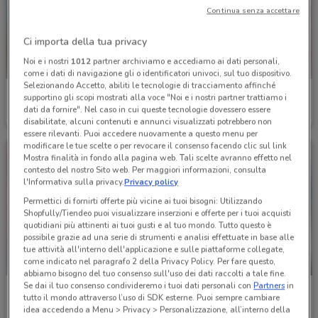
Continua senza accettare
Ci importa della tua privacy
Noi e i nostri
1012
partner archiviamo e accediamo ai dati personali,
come i dati di navigazione gli o identificatori univoci, sul tuo dispositivo.
Selezionando Accetto, abiliti le tecnologie di tracciamento affinché
Acqua & Sapone
Acqua & Sapone
supportino gli scopi mostrati alla voce "Noi e i nostri partner trattiamo i
dati da fornire". Nel caso in cui queste tecnologie dovessero essere
Scade il 30/09
2.2 km
Scade mercoledì
2.2 km
disabilitate, alcuni contenuti e annunci visualizzati potrebbero non
essere rilevanti. Puoi accedere nuovamente a questo menu per
modificare le tue scelte o per revocare il consenso facendo clic sul link
Mostra finalità in fondo alla pagina web. Tali scelte avranno effetto nel
contesto del nostro Sito web. Per maggiori informazioni, consulta
l'Informativa sulla privacy.
Privacy policy
Permettici di fornirti offerte più vicine ai tuoi bisogni: Utilizzando
Shopfully/Tiendeo puoi visualizzare inserzioni e offerte per i tuoi acquisti
quotidiani più attinenti ai tuoi gusti e al tuo mondo. Tutto questo è
possibile grazie ad una serie di strumenti e analisi effettuate in base alle
tue attività all'interno dell'applicazione e sulle piattaforme collegate,
come indicato nel paragrafo 2 della Privacy Policy. Per fare questo,
-2 GIORNI
abbiamo bisogno del tuo consenso sull'uso dei dati raccolti a tale fine.
Se dai il tuo consenso condivideremo i tuoi dati personali con
Partners
in
Acqua & Sapone
Acqua & Sapone
tutto il mondo attraverso l’uso di SDK esterne. Puoi sempre cambiare
idea accedendo a Menu > Privacy > Personalizzazione, all’interno della
Scade il 16/08
2.2 km
Scade sabato
2.2 km