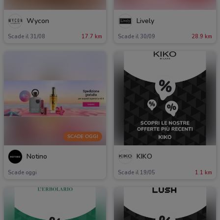
Wycon
Lively
Scade il 31/08
17.7 km
Scade il 30/09
28.9 km
SCADE OGGI
Notino
KIKO
Scade oggi
Scade il 19/05
1.1 km