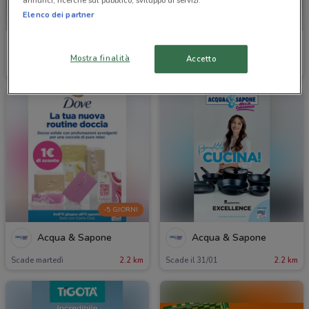
annunci, ricerche sul pubblico, sviluppo di servizi.
Elenco dei partner
Acqua & Sapone
Acqua & Sapone
Mostra finalità
Accetto
Scade il 02/09
2.2 km
Scade il 15/08
2.2 km
-5 GIORNI
Acqua & Sapone
Acqua & Sapone
Scade martedì
2.2 km
Scade il 31/01
2.2 km