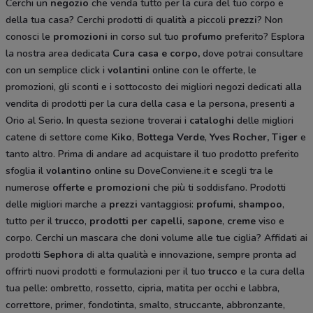
Cerchi un
negozio
che venda tutto per la cura del tuo corpo e
della tua casa? Cerchi prodotti di qualità a piccoli
prezzi
? Non
conosci le
promozioni
in corso sul tuo
profumo
preferito? Esplora
la nostra area dedicata
Cura casa e corpo
,
dove potrai consultare
con un semplice click i
volantini
online con le offerte, le
promozioni, gli sconti e i sottocosto dei migliori negozi dedicati alla
vendita di prodotti per la cura della casa e la persona
,
presenti a
Orio al Serio. In questa sezione troverai i
cataloghi
delle migliori
catene di settore come
Kiko
,
Bottega Verde
,
Yves Rocher,
Tiger
e
tanto altro. Prima di andare ad acquistare il tuo prodotto preferito
sfoglia il
volantino
online su DoveConviene.it e scegli tra le
numerose
offerte
e
promozioni
che più ti soddisfano. Prodotti
delle migliori marche a
prezzi
vantaggiosi:
profumi
,
shampoo
,
tutto per il
trucco
,
prodotti per capelli
,
sapone
,
creme
viso e
corpo. Cerchi un mascara che doni volume alle tue ciglia? Affidati ai
prodotti
Sephora
di alta qualità e innovazione, sempre pronta ad
offrirti nuovi prodotti e formulazioni per il tuo
trucco
e la cura della
tua pelle: ombretto, rossetto, cipria, matita per occhi e labbra,
correttore, primer, fondotinta, smalto, struccante, abbronzante,