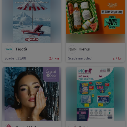
Tigotà
Kiehls
Scade il 31/08
2.4 km
Scade mercoledì
2.7 km