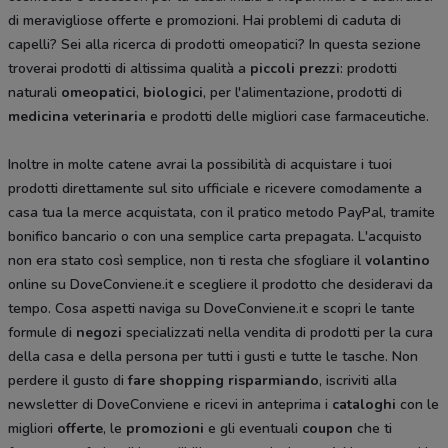
di meravigliose offerte e promozioni. Hai problemi di caduta di
capelli? Sei alla ricerca di prodotti omeopatici? In questa sezione
troverai prodotti di altissima qualità a
piccoli prezzi
: prodotti
naturali
omeopatici
,
biologici
, per l'alimentazione
,
prodotti di
medicina veterinaria
e prodotti delle migliori case farmaceutiche.
Inoltre in molte catene avrai la possibilità di acquistare i tuoi
prodotti direttamente sul sito ufficiale e ricevere comodamente a
casa tua la merce acquistata, con il pratico metodo PayPal, tramite
bonifico bancario o con una semplice carta prepagata. L'acquisto
non era stato così semplice, non ti resta che sfogliare il
volantino
online su DoveConviene.it e scegliere il prodotto che desideravi da
tempo. Cosa aspetti naviga su DoveConviene.it e scopri le tante
formule di
negozi
specializzati nella vendita di prodotti per la cura
della casa e della persona per tutti i gusti e tutte le tasche. Non
perdere il gusto di
fare shopping risparmiando
, iscriviti alla
newsletter di DoveConviene e ricevi in anteprima i
cataloghi
con le
migliori
offerte
, le
promozioni
e gli eventuali
coupon
che ti