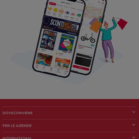
DOVECONVIENE
Cos'è DoveConviene
PER LE AZIENDE
Chi siamo
Cosa facciamo
INTERNATIONAL