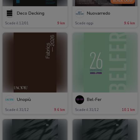
SCADE OGGI
Deco Decking
Nuovarredo
Scade il 12/01
9 km
Scade oggi
9.6 km
Unopiù
Bel-Fer
Scade il 31/12
9.6 km
Scade il 31/12
10.1 km