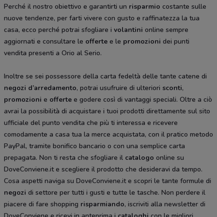
Perché il nostro obiettivo e garantirti un
risparmio
costante sulle
nuove tendenze, per farti vivere con gusto e raffinatezza la tua
casa, ecco perché potrai sfogliare i
volantini
online sempre
aggiornati e consultare le
offerte
e le
promozioni
dei punti
vendita presenti a Orio al Serio.
Inoltre se sei possessore della carta fedeltà delle tante catene di
negozi d’arredamento
, potrai usufruire di ulteriori
sconti
,
promozioni
e
offerte
e godere così di vantaggi speciali. Oltre a ciò
avrai la possibilità di acquistare i tuoi prodotti direttamente sul sito
ufficiale del punto vendita che più ti interessa e ricevere
comodamente a casa tua la merce acquistata, con il pratico metodo
PayPal, tramite bonifico bancario o con una semplice carta
prepagata. Non ti resta che sfogliare il
catalogo
online su
DoveConviene.it e scegliere il prodotto che desideravi da tempo.
Cosa aspetti naviga su DoveConviene.it e scopri le tante formule di
negozi
di settore per tutti i gusti e tutte le tasche. Non perdere il
piacere di fare shopping
risparmiando
, iscriviti alla newsletter di
DoveConviene e ricevi in anteprima i
cataloghi
con le migliori