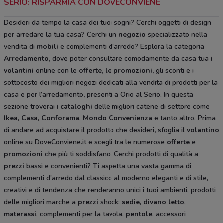
SERIO: RISPARMIA CON DOVECONVIENE
Desideri da tempo la casa dei tuoi sogni? Cerchi oggetti di design
per arredare la tua casa? Cerchi un
negozio
specializzato nella
vendita di
mobili
e complementi d’arredo? Esplora la categoria
Arredamento
,
dove poter consultare comodamente da casa tua i
volantini
online con le
offerte, le promozioni,
gli sconti e i
sottocosto
dei migliori negozi dedicati alla vendita di prodotti per la
casa e per l’arredamento
,
presenti a Orio al Serio. In questa
sezione troverai i
cataloghi
delle migliori catene di settore come
Ikea
,
Casa
,
Conforama
,
Mondo Convenienza
e tanto altro. Prima
di andare ad acquistare il prodotto che desideri
,
sfoglia il
volantino
online su DoveConviene.it e scegli tra le numerose
offerte
e
promozioni
che più ti soddisfano. Cerchi prodotti di qualità a
prezzi
bassi e convenienti? Ti aspetta una vasta gamma di
complementi d'arredo dal classico al moderno eleganti e di stile,
creativi e di tendenza che renderanno unici i tuoi ambienti, prodotti
delle migliori marche a
prezzi
shock:
sedie
,
divano letto
,
materassi
, complementi per la tavola,
pentole
, accessori