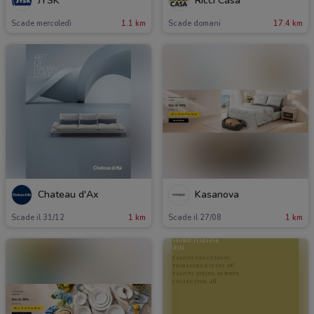
JYSK
Ricci Casa
Scade mercoledì
1.1 km
Scade domani
17.4 km
Chateau d'Ax
Kasanova
Scade il 31/12
1 km
Scade il 27/08
1 km