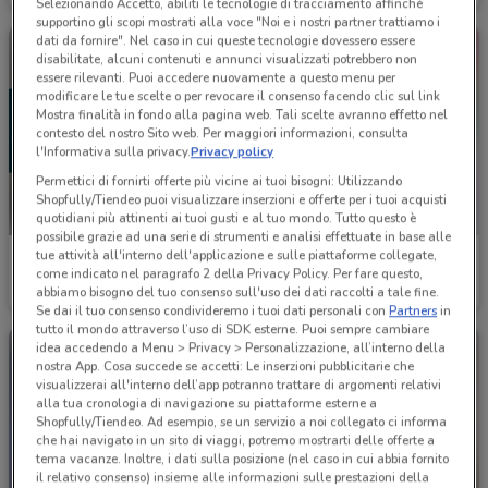
Selezionando Accetto, abiliti le tecnologie di tracciamento affinché
supportino gli scopi mostrati alla voce "Noi e i nostri partner trattiamo i
dati da fornire". Nel caso in cui queste tecnologie dovessero essere
disabilitate, alcuni contenuti e annunci visualizzati potrebbero non
essere rilevanti. Puoi accedere nuovamente a questo menu per
modificare le tue scelte o per revocare il consenso facendo clic sul link
Mostra finalità in fondo alla pagina web. Tali scelte avranno effetto nel
contesto del nostro Sito web. Per maggiori informazioni, consulta
l'Informativa sulla privacy.
Privacy policy
Permettici di fornirti offerte più vicine ai tuoi bisogni: Utilizzando
Shopfully/Tiendeo puoi visualizzare inserzioni e offerte per i tuoi acquisti
quotidiani più attinenti ai tuoi gusti e al tuo mondo. Tutto questo è
possibile grazie ad una serie di strumenti e analisi effettuate in base alle
tue attività all'interno dell'applicazione e sulle piattaforme collegate,
Divani & Divani
Buffetti
come indicato nel paragrafo 2 della Privacy Policy. Per fare questo,
abbiamo bisogno del tuo consenso sull'uso dei dati raccolti a tale fine.
Scade il 31/01
2.5 km
Scade il 30/09
2.5 km
Se dai il tuo consenso condivideremo i tuoi dati personali con
Partners
in
tutto il mondo attraverso l’uso di SDK esterne. Puoi sempre cambiare
idea accedendo a Menu > Privacy > Personalizzazione, all’interno della
nostra App. Cosa succede se accetti: Le inserzioni pubblicitarie che
visualizzerai all'interno dell’app potranno trattare di argomenti relativi
alla tua cronologia di navigazione su piattaforme esterne a
Shopfully/Tiendeo. Ad esempio, se un servizio a noi collegato ci informa
che hai navigato in un sito di viaggi, potremo mostrarti delle offerte a
tema vacanze. Inoltre, i dati sulla posizione (nel caso in cui abbia fornito
il relativo consenso) insieme alle informazioni sulle prestazioni della