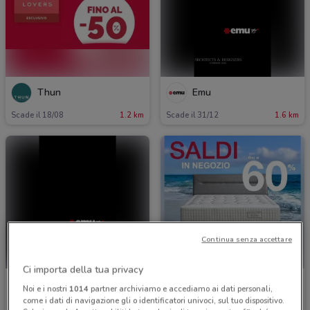
Thun
Emu
Scade il 18/08
1.2 km
Scade il 31/12
1.6 km
Continua senza accettare
Ci importa della tua privacy
Emu
Permaflex
Noi e i nostri
1014
partner archiviamo e accediamo ai dati personali,
come i dati di navigazione gli o identificatori univoci, sul tuo dispositivo.
Scade il 31/12
2.4 km
Scade il 19/08
2.4 km