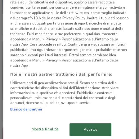
rete e agli identificativi del dispositivo, possono essere raccolte e
condivisi con terze parti per comprendere e migliorare la connettività e
le esperienze applicative sulle delle reti wireless, come meglio indicato
nel paragrafo 13.b della nostra Privacy Policy. Inoltre, i tuoi dati possono
Tempur materassi
Veneta Cucine
anche essere utilizzati per la creazione di report, ricerche di mercato,
scientifiche e statistiche, analisi basate sulla posizione e analisi delle
Scade il 31/12
2.7 km
Scade il 31/12
3.2 km
tendenze. Puoi modificare le tue preferenze in qualsiasi momento
accedendo a Menu > Privacy > Personalizzazione all'interno della
nostra App. Cosa succede se rifiuti: Continuerai a visualizzare annunci
pubblicitari, ma riguarderanno argomenti generici e probabilmente non
saranno rilevanti per i tuoi interessi. Potrai sempre cambiare idea
accedendo a Menu > Privacy > Personalizzazione all'interno della
nostra App.
Noi e i nostri partner trattiamo i dati per fornire:
Utilizzare dati di geolocalizzazione precisi. Scansione attiva delle
caratteristiche del dispositivo ai fini dell’identificazione. Archiviare
informazioni su dispositivo e/o accedervi. Pubblicità e contenuti
personalizzati, misurazione delle prestazioni dei contenuti e degli
annunci, ricerche sul pubblico, sviluppo di servizi.
Veneta Cucine
Satur
Elenco dei partner
Scade il 31/12
3.2 km
Scade il 03/09
4.1 km
Mostra finalità
Accetto