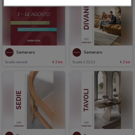
Semeraro
Semeraro
Scade venerdì
4.3 km
Scade il 31/12
4.3 km