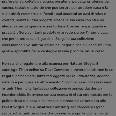
professionali, coltelli da cucina
,
posateria, porcellana, utensili da
cucina
, tessuti e tutto ciò che può servire per arredare casa o la
tua attività commerciale. Rendi i tuoi ambienti un oasi di relax e
confort, realizza i tuoi progetti, arreda la tua casa con stile ed
eleganza senza spendere una fortuna.
Convenienza
, qualità e
praticità offerti con tanti prodotti di
arredo
sia per l'interno casa
che per la terrazza o il giardino. Scegli la tua collezione
consultando il
volantino
online del negozio che più soddisfa i tuoi
gusti e approfitta delle vantaggiosissime
promozioni
in corso.
Non sai che regalo fare alla mamma per
Natale
? Sfoglia il
catalogo Thun
online su DoveConviene.it, troverai tantissime
idee
regalo
, bomboniere, fantastici oggetti per la
lista nozze,
addobbi
natalizi e per qualsiasi altro evento. Scopri le nuovi collezioni degli
angeli Thun
, o la fantastica collezione di animali dal design
inconfondibile. Se invece sei alla ricerca di
elettrodomestici
per la
pulizia della tua casa o dei tessuti d’arredo dai un’occhiata alle
lavastoviglie Miele
,
lavatrice Samsung
, aspirapolvere Dyson,
clicca sul
volantino
online che desideri e scopri le ultime novità.