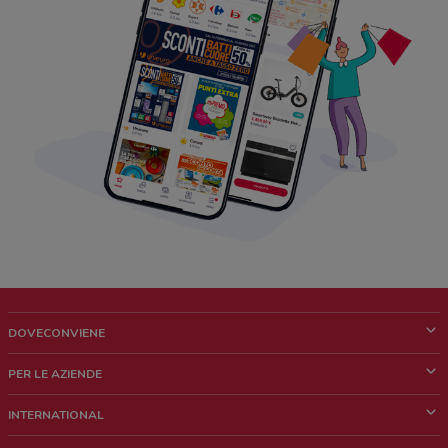
DOVECONVIENE
Cos'è DoveConviene
PER LE AZIENDE
Chi siamo
Cosa facciamo
INTERNATIONAL
News e media
Richieste commerciali e marketing
Brazil