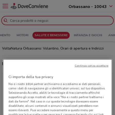
Orbassano - 10043
MENTO
MOTORI
SALUTE E BENESSERE
INFANZIA E GIOCHI
ANI
VoltaNatura Orbassano: Volantino, Orari di apertura e Indirizzi
Ultime offerte del volantino VoltaNatura
Continua senza accettare
Ci importa della tua privacy
Noi e i nostri
1014
partner archiviamo e accediamo ai dati personali,
come i dati di navigazione gli o identificatori univoci, sul tuo dispositivo.
Selezionando Accetto, abiliti le tecnologie di tracciamento affinché
supportino gli scopi mostrati alla voce "Noi e i nostri partner trattiamo i
dati da fornire". Nel caso in cui queste tecnologie dovessero essere
disabilitate, alcuni contenuti e annunci visualizzati potrebbero non
essere rilevanti. Puoi accedere nuovamente a questo menu per
modificare le tue scelte o per revocare il consenso facendo clic sul link