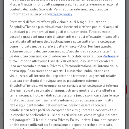
Mostra finalità in fondo alla pagina web. Tali scelte avranno effetto nel
contesto del nostro Sito web. Per maggiori informazioni, consulta
l'Informativa sulla privacy.
Privacy policy
Permettici di fornirti offerte più vicine ai tuoi bisogni: Utilizzando
Ci dispiace, al momento non abbiamo pubblicato
Shopfully/Tiendeo puoi visualizzare inserzioni e offerte per i tuoi acquisti
volantini nella tua zona. Riprova più tardi.
quotidiani più attinenti ai tuoi gusti e al tuo mondo. Tutto questo è
possibile grazie ad una serie di strumenti e analisi effettuate in base alle
tue attività all'interno dell'applicazione e sulle piattaforme collegate,
come indicato nel paragrafo 2 della Privacy Policy. Per fare questo,
abbiamo bisogno del tuo consenso sull'uso dei dati raccolti a tale fine.
Se dai il tuo consenso condivideremo i tuoi dati personali con
Partners
in
tutto il mondo attraverso l’uso di SDK esterne. Puoi sempre cambiare
Porta DoveConviene sempre con te!
idea accedendo a Menu > Privacy > Personalizzazione, all’interno della
Puoi trovare le migliori offerte dei negozi vicino a te,
nostra App. Cosa succede se accetti: Le inserzioni pubblicitarie che
salvarle e creare la tua lista del risparmio, comodamente
visualizzerai all'interno dell’app potranno trattare di argomenti relativi
dal tuo cellulare.
alla tua cronologia di navigazione su piattaforme esterne a
Shopfully/Tiendeo. Ad esempio, se un servizio a noi collegato ci informa
SCARICA L’APP
che hai navigato in un sito di viaggi, potremo mostrarti delle offerte a
tema vacanze. Inoltre, i dati sulla posizione (nel caso in cui abbia fornito
il relativo consenso) insieme alle informazioni sulle prestazioni della
rete e agli identificativi del dispositivo, possono essere raccolte e
condivisi con terze parti per comprendere e migliorare la connettività e
Negozi VoltaNatura a Orbassano
le esperienze applicative sulle delle reti wireless, come meglio indicato
nel paragrafo 13.b della nostra Privacy Policy. Inoltre, i tuoi dati possono
anche essere utilizzati per la creazione di report, ricerche di mercato,