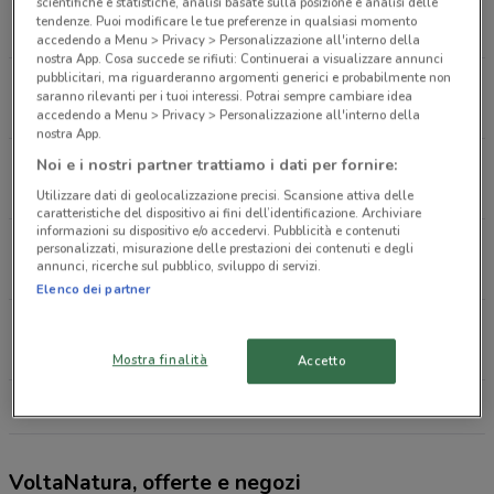
Piazza Martiri Liberta' 7/5 Rivalta Di Torino
scientifiche e statistiche, analisi basate sulla posizione e analisi delle
tendenze. Puoi modificare le tue preferenze in qualsiasi momento
3.1 km
accedendo a Menu > Privacy > Personalizzazione all'interno della
nostra App. Cosa succede se rifiuti: Continuerai a visualizzare annunci
pubblicitari, ma riguarderanno argomenti generici e probabilmente non
Corso Cavour 45 Beinasco
saranno rilevanti per i tuoi interessi. Potrai sempre cambiare idea
3.9 km
accedendo a Menu > Privacy > Personalizzazione all'interno della
nostra App.
Via Pinerolo 12/14 Piossasco
Noi e i nostri partner trattiamo i dati per fornire:
5.8 km
Utilizzare dati di geolocalizzazione precisi. Scansione attiva delle
caratteristiche del dispositivo ai fini dell’identificazione. Archiviare
informazioni su dispositivo e/o accedervi. Pubblicità e contenuti
Via Ticino 4/A Rivoli
personalizzati, misurazione delle prestazioni dei contenuti e degli
annunci, ricerche sul pubblico, sviluppo di servizi.
6.9 km
Elenco dei partner
Via Leon Tron 27 Grugliasco
7 km
Mostra finalità
Accetto
Tutti i negozi VoltaNatura
VoltaNatura, offerte e negozi