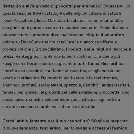
dettaglio e all’ingrosso di prodotti per animali
di Orbassano . In
questa sezione trovi i cataloghi delle migliori catene di settore
come Arcaplanet, Imac, Maxi Zoo, L’Isola dei Tesori e tante altre
insegne che ti garantiscono un risparmio costante. Prima di andare
ad acquistare il prodotto di cui hai bisogno,
sfoglia il
volantino
online su DoveConviene.it e scegli tra le numerose offerte e
promozioni che più ti soddisfano
. Prodotti delle migliori marche a
prezzi vantaggiosi.
Tante novità per i vostri amici a due o più
zampe con offerte imperdibili garantite tutto l’anno. Riempi il tuo
carrello con i prodotti che fanno al caso tuo, scegliendo su un
vasto assortimento. Da prodotti per la cura e la toelettatura,
shampoo, profumi, asciugamani, spazzole, dentifrici, antiparassitari,
farmaci per animali; ai prodotti per l’alimentazione, crocchette, cibo
secco, umido, snack e cibi per diete specifiche per ogni età da
servire in comode e pratiche ciotole e distributori.
Cerchi abbigliamento per il tuo cagnolino?
Sfoglia le proposte
di nuova tendenza, tanti articoli per lo svago e
accessori fashion