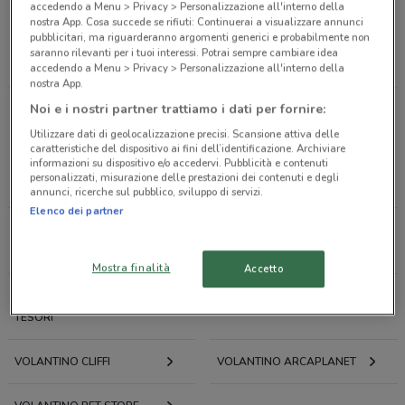
accedendo a Menu > Privacy > Personalizzazione all'interno della
Antiparassitari
Lettiera per gatti
nostra App. Cosa succede se rifiuti: Continuerai a visualizzare annunci
pubblicitari, ma riguarderanno argomenti generici e probabilmente non
Trasportino gatto
Tiragraffi
Acquario
saranno rilevanti per i tuoi interessi. Potrai sempre cambiare idea
accedendo a Menu > Privacy > Personalizzazione all'interno della
nostra App.
Noi e i nostri partner trattiamo i dati per fornire:
Negozi di Animali a Orbassano
Utilizzare dati di geolocalizzazione precisi. Scansione attiva delle
caratteristiche del dispositivo ai fini dell’identificazione. Archiviare
informazioni su dispositivo e/o accedervi. Pubblicità e contenuti
VOLANTINO
VOLANTINO PETMARK
personalizzati, misurazione delle prestazioni dei contenuti e degli
QUATTROZAMPEINFIERA
annunci, ricerche sul pubblico, sviluppo di servizi.
Elenco dei partner
VOLANTINO PURINA
VOLANTINO FERPLAST
ADVENTUROS
Mostra finalità
Accetto
VOLANTINO ISOLA DEI
VOLANTINO ZOOPLANET
TESORI
VOLANTINO CLIFFI
VOLANTINO ARCAPLANET