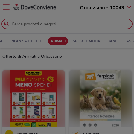
Orbassano - 10043
RE
INFANZIA E GIOCHI
ANIMALI
SPORT E MODA
BANCHE E ASS
Offerte di Animali a Orbassano