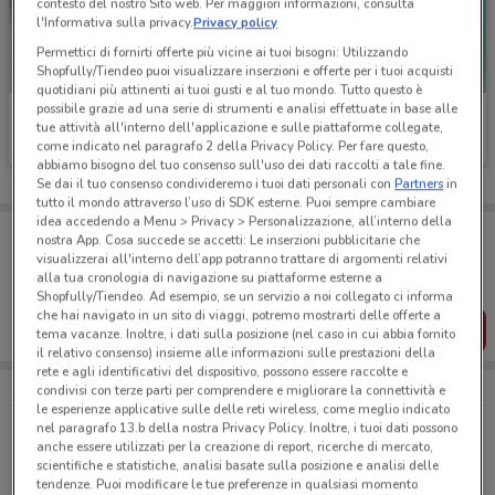
contesto del nostro Sito web. Per maggiori informazioni, consulta
l'Informativa sulla privacy.
Privacy policy
Permettici di fornirti offerte più vicine ai tuoi bisogni: Utilizzando
Shopfully/Tiendeo puoi visualizzare inserzioni e offerte per i tuoi acquisti
quotidiani più attinenti ai tuoi gusti e al tuo mondo. Tutto questo è
possibile grazie ad una serie di strumenti e analisi effettuate in base alle
Pet Store Conad
Best Friend
tue attività all'interno dell'applicazione e sulle piattaforme collegate,
come indicato nel paragrafo 2 della Privacy Policy. Per fare questo,
Scade il 09/09
7.8 km
Scade il 31/08
abbiamo bisogno del tuo consenso sull'uso dei dati raccolti a tale fine.
Se dai il tuo consenso condivideremo i tuoi dati personali con
Partners
in
tutto il mondo attraverso l’uso di SDK esterne. Puoi sempre cambiare
idea accedendo a Menu > Privacy > Personalizzazione, all’interno della
Porta DoveConviene sempre con te!
nostra App. Cosa succede se accetti: Le inserzioni pubblicitarie che
Puoi trovare le migliori offerte dei negozi vicino a te,
visualizzerai all'interno dell’app potranno trattare di argomenti relativi
salvarle e creare la tua lista del risparmio, comodamente
alla tua cronologia di navigazione su piattaforme esterne a
dal tuo cellulare.
Shopfully/Tiendeo. Ad esempio, se un servizio a noi collegato ci informa
che hai navigato in un sito di viaggi, potremo mostrarti delle offerte a
SCARICA L’APP
tema vacanze. Inoltre, i dati sulla posizione (nel caso in cui abbia fornito
il relativo consenso) insieme alle informazioni sulle prestazioni della
rete e agli identificativi del dispositivo, possono essere raccolte e
condivisi con terze parti per comprendere e migliorare la connettività e
le esperienze applicative sulle delle reti wireless, come meglio indicato
nel paragrafo 13.b della nostra Privacy Policy. Inoltre, i tuoi dati possono
Le offerte di Animali più cercate
anche essere utilizzati per la creazione di report, ricerche di mercato,
scientifiche e statistiche, analisi basate sulla posizione e analisi delle
Bocconcini
Cibo per gatti
Cibo per cani
tendenze. Puoi modificare le tue preferenze in qualsiasi momento