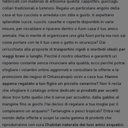
fabbricati con materiali di altissima qualità: cappottini, guinzagli,
collari tradizionali e luminosi. Regala un particolare angolo della
casa al tuo cucciolo e arredala con stile e gusto, ti aspettano
splendide cucce, cuscini, casette e coperte disponibili in varie
misure, per riscaldare e riparare dentro o fuori casa il tuo amico
animale. Hai in mente di organizzare una gita fuori porta ma non sai
come portare con te il tuo cane o gatto in sicurezza? Dai
un’occhiata alle proposte di
trasportini rigidi
o morbidi ideali per
viaggi brevi o lunghi
. Perché il nostro obiettivo e garantirti un
risparmio costante senza rinunciare alla qualità, ecco perché potrai
sfogliare i volantini online aggiornati e consultare le offerte e le
promozioni dei negozi di Orbassanopiù vicini a casa tua
. Hanno
appena regalato a tuo figlio un piccolo canarino?
Non ti resta
che sfogliare il catalogo online dedicato ai
prodotti per uccelli
dove trovi tutto quello che ti serve per accudirlo, dalle gabbie al
mangime fino ai giochi. Hai deciso di regalare a tua moglie per il
compleanno un acquario? Tartarughe o pesci tropicali? Entra nel
mondo delle offerte e scopri la vasta gamma di prodotti che
riprodurranno con cura
l’habitat naturale dei tuoi amici acquatici.