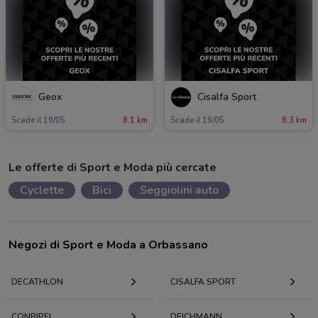
Geox
Cisalfa Sport
Scade il 19/05
8.1 km
Scade il 19/05
8.3 km
Le offerte di Sport e Moda più cercate
Cyclette
Bici
Seggiolini auto
Negozi di Sport e Moda a Orbassano
DECATHLON
CISALFA SPORT
CONBIPEL
DEICHMANN