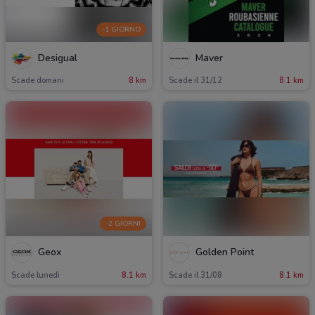
-1 GIORNO
Desigual
Maver
Scade domani
8 km
Scade il 31/12
8.1 km
-2 GIORNI
Geox
Golden Point
Scade lunedì
8.1 km
Scade il 31/08
8.1 km