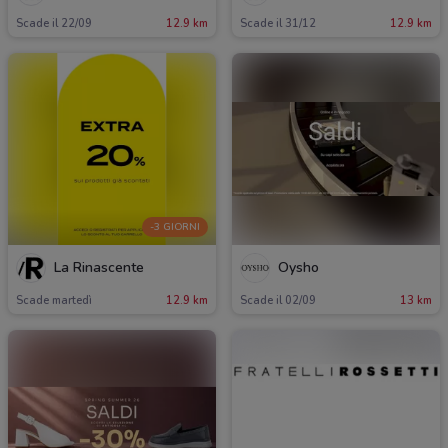
Scade il 22/09
12.9 km
Scade il 31/12
12.9 km
-3 GIORNI
La Rinascente
Oysho
Scade martedì
12.9 km
Scade il 02/09
13 km