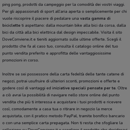
ping pong, prodotti da campeggio per la comodità dei vostri viaggi.
Per gli appassionati di sport all’aria aperta o semplicemente per chi
vuole riscoprire il piacere di pedalare una
vasta gamma di
biciclette
ti aspettano: dalla mountain bike alla bici da corsa, dalla
bici da città alla bici elettrica dal design impeccabile. Visita il sito
DoveConviene.it e tieniti aggiornato sulle ultime offerte. Scegli il
prodotto che fa al caso tuo, consulta il catalogo online del tuo
punto vendita preferito e approfitta delle vantaggiosissime
promozioni in corso.
Inoltre se sei possessore della carta fedeltà delle tante catene di
negozi, potrai usufruire di ulteriori sconti, promozioni e offerte e
godere così di vantaggi ed
iniziative speciali pensate per te
. Oltre
a ciò avrai la possibilità di navigare nello store online del punto
vendita che più ti interessa e acquistare i tuoi prodotti e ricevere
così, comodamente a casa tua o ritirare in negozio la merce
acquistata, con il pratico metodo PayPal, tramite bonifico bancario
o con una semplice carta prepagata. Non ti resta che sfogliare la
collezione su DoveConviene.it e scegliere il prodotto che desideravi