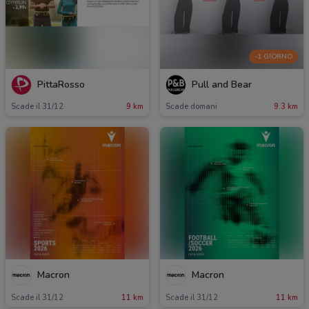
-1 GIORNO
PittaRosso
Pull and Bear
Scade il 31/12
9 km
Scade domani
9.3 km
Macron
Macron
Scade il 31/12
11 km
Scade il 31/12
11 km