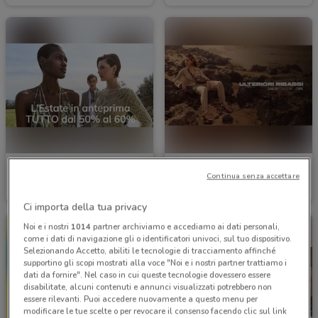
Conbipel
Primadonna
Continua senza accettare
Scade il 22/09
4.4 km
Scade il 31/08
4.8 km
Ci importa della tua privacy
Noi e i nostri
1014
partner archiviamo e accediamo ai dati personali,
come i dati di navigazione gli o identificatori univoci, sul tuo dispositivo.
Selezionando Accetto, abiliti le tecnologie di tracciamento affinché
supportino gli scopi mostrati alla voce "Noi e i nostri partner trattiamo i
dati da fornire". Nel caso in cui queste tecnologie dovessero essere
disabilitate, alcuni contenuti e annunci visualizzati potrebbero non
essere rilevanti. Puoi accedere nuovamente a questo menu per
modificare le tue scelte o per revocare il consenso facendo clic sul link