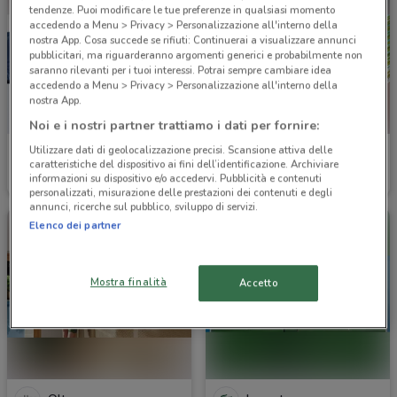
tendenze. Puoi modificare le tue preferenze in qualsiasi momento
accedendo a Menu > Privacy > Personalizzazione all'interno della
nostra App. Cosa succede se rifiuti: Continuerai a visualizzare annunci
pubblicitari, ma riguarderanno argomenti generici e probabilmente non
saranno rilevanti per i tuoi interessi. Potrai sempre cambiare idea
accedendo a Menu > Privacy > Personalizzazione all'interno della
nostra App.
Noi e i nostri partner trattiamo i dati per fornire:
Utilizzare dati di geolocalizzazione precisi. Scansione attiva delle
Antony Morato
Globo Moda
caratteristiche del dispositivo ai fini dell’identificazione. Archiviare
informazioni su dispositivo e/o accedervi. Pubblicità e contenuti
Scade il 31/08
4.9 km
Scade il 31/08
4.9 km
personalizzati, misurazione delle prestazioni dei contenuti e degli
annunci, ricerche sul pubblico, sviluppo di servizi.
Elenco dei partner
Mostra finalità
Accetto