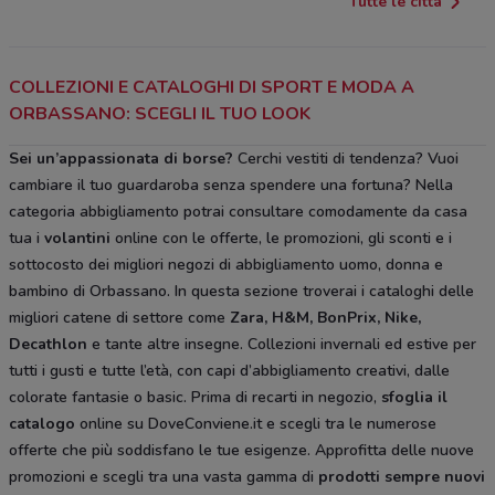
Tutte le città
COLLEZIONI E CATALOGHI DI SPORT E MODA A
ORBASSANO: SCEGLI IL TUO LOOK
Sei un’appassionata di borse?
Cerchi vestiti di tendenza? Vuoi
cambiare il tuo guardaroba senza spendere una fortuna? Nella
categoria abbigliamento potrai consultare comodamente da casa
tua i
volantini
online con le offerte, le promozioni, gli sconti e i
sottocosto dei migliori negozi di abbigliamento uomo, donna e
bambino di Orbassano. In questa sezione troverai i cataloghi delle
migliori catene di settore come
Zara, H&M, BonPrix, Nike,
Decathlon
e tante altre insegne. Collezioni invernali ed estive per
tutti i gusti e tutte l’età, con capi d’abbigliamento creativi, dalle
colorate fantasie o basic. Prima di recarti in negozio,
sfoglia il
catalogo
online su DoveConviene.it e scegli tra le numerose
offerte che più soddisfano le tue esigenze. Approfitta delle nuove
promozioni e scegli tra una vasta gamma di
prodotti sempre nuovi