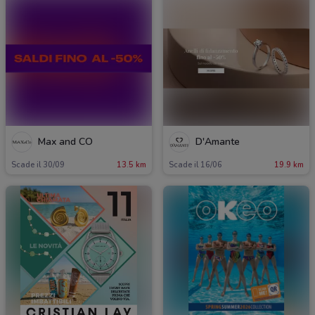
Max and CO
D'Amante
Scade il 30/09
13.5 km
Scade il 16/06
19.9 km