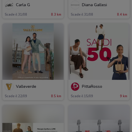
Carla G
Diana Gallesi
Scade il 31/08
8.3 km
Scade il 31/08
8.4 km
Valleverde
PittaRosso
Scade il 22/09
8.5 km
Scade il 15/09
9 km