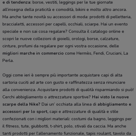
e di tendenza
: borse, vestiti, leggings per le tue giornate
all’insegna della praticità e comodità, bikini e molto altro ancora.
Ma anche tante novità su accessori di moda: prodotti di pelletteria,
braccialetti, accessori per capelli, occhiali, sciarpe. Hai un evento
speciale e non sai cosa regalare? Consulta il catalogo online e
scopri le nuove collezioni di gioielli, orologi, borse, calzature,
cinture, profumi da regalare per ogni vostra occasione, delle
migliori marche in commercio
come Hermès, Fendi, Cruciani, La
Perla.
Oggi come ieri è sempre più importante acquistare capi di alta
sartoria cuciti ad arte con gusto e raffinatezza senza rinunciare
alla convenienza. Acquistare prodotti di qualità risparmiando si può!
Cerchi abbigliamento o attrezzature sportive?
Hai visto le nuove
scarpe della Nike?
Dai un’ occhiata alla linea di
abbigliamento e
accessori per lo sport,
capi e attrezzature di qualità e stile
confezionati con i migliori materiali: costumi da bagno, leggings per
il fitness, tute, giubbotti, t-shirt, polo, stivali da caccia. Ma anche
tanti prodotti per l’allenamento funzionale, tapis roulant, tavolo da