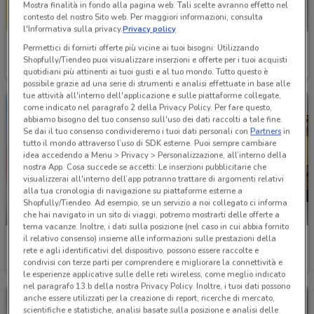
Mostra finalità in fondo alla pagina web. Tali scelte avranno effetto nel
contesto del nostro Sito web. Per maggiori informazioni, consulta
l'Informativa sulla privacy.
Privacy policy
Coin
Coin
Permettici di fornirti offerte più vicine ai tuoi bisogni: Utilizzando
Shopfully/Tiendeo puoi visualizzare inserzioni e offerte per i tuoi acquisti
Scade il 14/09
4.8 km
Scade il 31/12
4.8 km
quotidiani più attinenti ai tuoi gusti e al tuo mondo. Tutto questo è
possibile grazie ad una serie di strumenti e analisi effettuate in base alle
tue attività all'interno dell'applicazione e sulle piattaforme collegate,
come indicato nel paragrafo 2 della Privacy Policy. Per fare questo,
abbiamo bisogno del tuo consenso sull'uso dei dati raccolti a tale fine.
Se dai il tuo consenso condivideremo i tuoi dati personali con
Partners
in
tutto il mondo attraverso l’uso di SDK esterne. Puoi sempre cambiare
idea accedendo a Menu > Privacy > Personalizzazione, all’interno della
nostra App. Cosa succede se accetti: Le inserzioni pubblicitarie che
visualizzerai all'interno dell’app potranno trattare di argomenti relativi
alla tua cronologia di navigazione su piattaforme esterne a
Shopfully/Tiendeo. Ad esempio, se un servizio a noi collegato ci informa
NUOVO
che hai navigato in un sito di viaggi, potremo mostrarti delle offerte a
tema vacanze. Inoltre, i dati sulla posizione (nel caso in cui abbia fornito
il relativo consenso) insieme alle informazioni sulle prestazioni della
PEPCO
Sergent Major
rete e agli identificativi del dispositivo, possono essere raccolte e
condivisi con terze parti per comprendere e migliorare la connettività e
Scade mercoledì
4.9 km
Scade il 31/08
4.9 km
le esperienze applicative sulle delle reti wireless, come meglio indicato
nel paragrafo 13.b della nostra Privacy Policy. Inoltre, i tuoi dati possono
anche essere utilizzati per la creazione di report, ricerche di mercato,
scientifiche e statistiche, analisi basate sulla posizione e analisi delle