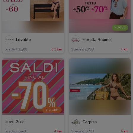
NUOVO
Lovable
Fiorella Rubino
Scade il 31/08
3.3 km
Scade il 20/08
4 km
-5 GIORNI
Zuiki
Carpisa
Scade giovedì
4 km
Scade il 31/08
4 km