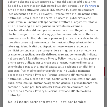
abbiamo bisogno del tuo consenso sull'uso dei dati raccolti a tale fine.
Se dai il tuo consenso condivideremo i tuoi dati personali con
Partners
in
tutto il mondo attraverso l’uso di SDK esterne. Puoi sempre cambiare
idea accedendo a Menu > Privacy > Personalizzazione, all’interno della
nostra App. Cosa succede se accetti: Le inserzioni pubblicitarie che
visualizzerai all'interno dell’app potranno trattare di argomenti relativi
Ferrarelle
alla tua cronologia di navigazione su piattaforme esterne a
Shopfully/Tiendeo. Ad esempio, se un servizio a noi collegato ci informa
Scade il 16/08
387 m
che hai navigato in un sito di viaggi, potremo mostrarti delle offerte a
tema vacanze. Inoltre, i dati sulla posizione (nel caso in cui abbia fornito
il relativo consenso) insieme alle informazioni sulle prestazioni della
rete e agli identificativi del dispositivo, possono essere raccolte e
Porta DoveConviene sempre con te!
condivisi con terze parti per comprendere e migliorare la connettività e
le esperienze applicative sulle delle reti wireless, come meglio indicato
Puoi trovare le migliori offerte dei negozi vicino a te,
salvarle e creare la tua lista del risparmio, comodamente
nel paragrafo 13.b della nostra Privacy Policy. Inoltre, i tuoi dati possono
dal tuo cellulare.
anche essere utilizzati per la creazione di report, ricerche di mercato,
scientifiche e statistiche, analisi basate sulla posizione e analisi delle
SCARICA L’APP
tendenze. Puoi modificare le tue preferenze in qualsiasi momento
accedendo a Menu > Privacy > Personalizzazione all'interno della
nostra App. Cosa succede se rifiuti: Continuerai a visualizzare annunci
pubblicitari, ma riguarderanno argomenti generici e probabilmente non
saranno rilevanti per i tuoi interessi. Potrai sempre cambiare idea
accedendo a Menu > Privacy > Personalizzazione all'interno della
Negozi di Novità a Orbassano
nostra App.
Noi e i nostri partner trattiamo i dati per fornire: