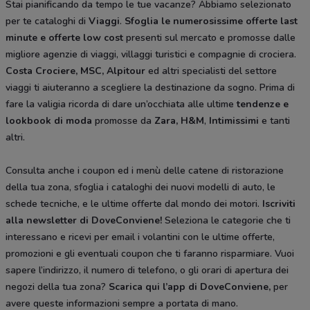
Stai pianificando da tempo le tue vacanze? Abbiamo selezionato
per te cataloghi di
Viaggi
.
Sfoglia le numerosissime offerte last
minute e offerte low cost
presenti sul mercato e promosse dalle
migliore agenzie di viaggi, villaggi turistici e compagnie di crociera.
Costa Crociere, MSC, Alpitour
ed altri specialisti del settore
viaggi ti aiuteranno a scegliere la destinazione da sogno. Prima di
fare la valigia ricorda di dare un’occhiata alle ultime
tendenze e
lookbook di moda
promosse da
Zara, H&M
,
Intimissimi
e tanti
altri.
Consulta anche i coupon ed i menù delle catene di ristorazione
della tua zona, sfoglia i cataloghi dei nuovi modelli di auto, le
schede tecniche, e le ultime offerte dal mondo dei motori.
Iscriviti
alla newsletter di DoveConviene
!
Seleziona le categorie che ti
interessano e ricevi per email i volantini con le ultime offerte,
promozioni e gli eventuali coupon che ti faranno risparmiare. Vuoi
sapere l’indirizzo, il numero di telefono, o gli orari di apertura dei
negozi della tua zona?
Scarica qui l’app di DoveConviene
,
per
avere queste informazioni sempre a portata di mano.