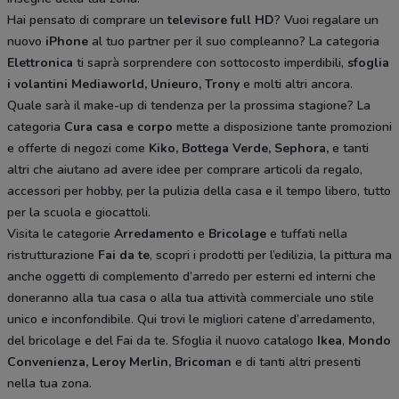
Hai pensato di comprare un
televisore full HD
? Vuoi regalare un
nuovo
iPhone
al tuo partner per il suo compleanno? La categoria
Elettronica
ti saprà sorprendere con sottocosto imperdibili,
sfoglia
i volantini
Mediaworld, Unieuro, Trony
e molti altri ancora.
Quale sarà il make-up di tendenza per la prossima stagione? La
categoria
Cura casa e corpo
mette a disposizione tante promozioni
e offerte di negozi come
Kiko, Bottega Verde, Sephora,
e tanti
altri che aiutano ad avere idee
per comprare articoli da regalo,
accessori per hobby, per la pulizia della casa e il tempo libero, tutto
per la scuola e giocattoli.
Visita le categorie
Arredamento
e
Bricolage
e tuffati nella
ristrutturazione
Fai da te
, scopri i prodotti per l’edilizia, la pittura ma
anche oggetti di complemento d’arredo per esterni ed interni che
doneranno alla tua casa o alla tua attività commerciale uno stile
unico e inconfondibile. Qui trovi le migliori catene d’arredamento,
del bricolage e del Fai da te. Sfoglia il nuovo catalogo
Ikea
,
Mondo
Convenienza, Leroy Merlin, Bricoman
e di tanti altri presenti
nella tua zona.