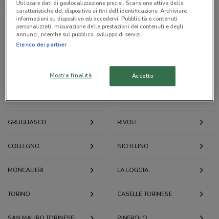
LOACKER
Utilizzare dati di geolocalizzazione precisi. Scansione attiva delle
caratteristiche del dispositivo ai fini dell’identificazione. Archiviare
informazioni su dispositivo e/o accedervi. Pubblicità e contenuti
personalizzati, misurazione delle prestazioni dei contenuti e degli
Tutti i negozi
annunci, ricerche sul pubblico, sviluppo di servizi.
Elenco dei partner
Volantini e offerte intorno a Orbassano
Mostra finalità
Accetto
ORBASSANO
BEINASCO
GRUGLIASCO
RIVOLI
COLLEGNO
NICHELINO
MONCALIERI
LA LOGGIA
TORINO
CASELLE TORINESE
SAN MAURO TORINESE
PINEROLO