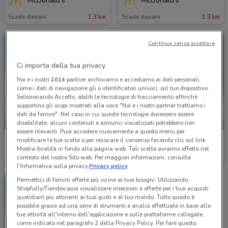
McDonald's
McDonald's
Scade domani
1.3 km
Scade domani
1.3 km
Continua senza accettare
Ci importa della tua privacy
Noi e i nostri
1014
partner archiviamo e accediamo ai dati personali,
come i dati di navigazione gli o identificatori univoci, sul tuo dispositivo.
Selezionando Accetto, abiliti le tecnologie di tracciamento affinché
supportino gli scopi mostrati alla voce "Noi e i nostri partner trattiamo i
dati da fornire". Nel caso in cui queste tecnologie dovessero essere
-1 GIORNO
-5 GIORNI
disabilitate, alcuni contenuti e annunci visualizzati potrebbero non
essere rilevanti. Puoi accedere nuovamente a questo menu per
modificare le tue scelte o per revocare il consenso facendo clic sul link
McDonald's
Foxy
Mostra finalità in fondo alla pagina web. Tali scelte avranno effetto nel
contesto del nostro Sito web. Per maggiori informazioni, consulta
Scade domani
1.3 km
Scade giovedì
387 m
l'Informativa sulla privacy.
Privacy policy
Permettici di fornirti offerte più vicine ai tuoi bisogni: Utilizzando
Shopfully/Tiendeo puoi visualizzare inserzioni e offerte per i tuoi acquisti
quotidiani più attinenti ai tuoi gusti e al tuo mondo. Tutto questo è
possibile grazie ad una serie di strumenti e analisi effettuate in base alle
tue attività all'interno dell'applicazione e sulle piattaforme collegate,
come indicato nel paragrafo 2 della Privacy Policy. Per fare questo,