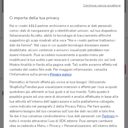
Continua senza accettare
Ci importa della tua privacy
+ Medical Parafarmacia
Noi e i nostri
1012
partner archiviamo e accediamo ai dati personali,
Scade il 08/09
6.8 km
come i dati di navigazione gli o identificatori univoci, sul tuo dispositivo.
Selezionando Accetto, abiliti le tecnologie di tracciamento affinché
supportino gli scopi mostrati alla voce "Noi e i nostri partner trattiamo i
Porta DoveConviene sempre con te!
dati da fornire". Nel caso in cui queste tecnologie dovessero essere
Puoi trovare le migliori offerte dei negozi vicino a te,
disabilitate, alcuni contenuti e annunci visualizzati potrebbero non
salvarle e creare la tua lista del risparmio, comodamente
essere rilevanti. Puoi accedere nuovamente a questo menu per
dal tuo cellulare.
modificare le tue scelte o per revocare il consenso facendo clic sul link
Mostra finalità in fondo alla pagina web. Tali scelte avranno effetto nel
SCARICA L’APP
contesto del nostro Sito web. Per maggiori informazioni, consulta
l'Informativa sulla privacy.
Privacy policy
Permettici di fornirti offerte più vicine ai tuoi bisogni: Utilizzando
Shopfully/Tiendeo puoi visualizzare inserzioni e offerte per i tuoi acquisti
quotidiani più attinenti ai tuoi gusti e al tuo mondo. Tutto questo è
Negozi + Medical Parafarmacia a Orbassano
possibile grazie ad una serie di strumenti e analisi effettuate in base alle
tue attività all'interno dell'applicazione e sulle piattaforme collegate,
come indicato nel paragrafo 2 della Privacy Policy. Per fare questo,
Via Cacciatori, 111 Nichelino
abbiamo bisogno del tuo consenso sull'uso dei dati raccolti a tale fine.
6.8 km
Se dai il tuo consenso condivideremo i tuoi dati personali con
Partners
in
tutto il mondo attraverso l’uso di SDK esterne. Puoi sempre cambiare
idea accedendo a Menu > Privacy > Personalizzazione, all’interno della