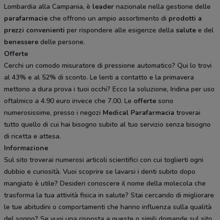
Lombardia alla Campania, è
leader
nazionale nella gestione delle
parafarmacie
che offrono un ampio assortimento di
prodotti
a
prezzi
convenienti
per rispondere alle esigenze della
salute
e del
benessere
delle persone.
Offerte
Cerchi un comodo misuratore di pressione automatico? Qui lo trovi
al 43% e al 52% di sconto. Le lenti a contatto e la primavera
mettono a dura prova i tuoi occhi? Ecco la soluzione, Iridina per uso
oftalmico a 4.90 euro invece che 7.00. Le
offerte
sono
numerosissime, presso i negozi
Medical
Parafarmacia
troverai
tutto quello di cui hai bisogno subito al tuo servizio senza bisogno
di ricetta e attesa.
Informazione
Sul sito troverai numerosi articoli scientifici con cui toglierti ogni
dubbio e curiosità. Vuoi scoprire se lavarsi i denti subito dopo
mangiato è utile? Desideri conoscere il nome della molecola che
trasforma la tua attività fisica in salute? Stai cercando di migliorare
le tue abitudini o comportamenti che hanno influenza sulla qualità
del sonno? Se vuoi una risposta a queste o simili domande sul sito