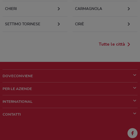
CHIERI
CARMAGNOLA
SETTIMO TORINESE
CIRIÈ
Tutte le città
DOVECONVIENE
Cos'è DoveConviene
PER LE AZIENDE
Chi siamo
Cosa facciamo
INTERNATIONAL
News e media
Richieste commerciali e marketing
Brazil
CONTATTI
Lavora con noi
Mexico
Segnalazione punto vendita
France
Segnalazione Volantino