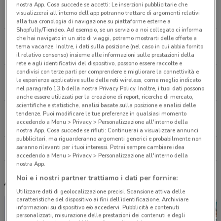
Via Crea, 10 Grugliasco
nostra App. Cosa succede se accetti: Le inserzioni pubblicitarie che
visualizzerai all'interno dell’app potranno trattare di argomenti relativi
8 km
alla tua cronologia di navigazione su piattaforme esterne a
Shopfully/Tiendeo. Ad esempio, se un servizio a noi collegato ci informa
che hai navigato in un sito di viaggi, potremo mostrarti delle offerte a
Corso Montecucco, 108 Montecucco
tema vacanze. Inoltre, i dati sulla posizione (nel caso in cui abbia fornito
9.8 km
il relativo consenso) insieme alle informazioni sulle prestazioni della
rete e agli identificativi del dispositivo, possono essere raccolte e
condivisi con terze parti per comprendere e migliorare la connettività e
Via Spagna 10/12 Collegno
le esperienze applicative sulle delle reti wireless, come meglio indicato
11.3 km
nel paragrafo 13.b della nostra Privacy Policy. Inoltre, i tuoi dati possono
anche essere utilizzati per la creazione di report, ricerche di mercato,
scientifiche e statistiche, analisi basate sulla posizione e analisi delle
Corso Savona, 69 Moncalieri
tendenze. Puoi modificare le tue preferenze in qualsiasi momento
accedendo a Menu > Privacy > Personalizzazione all'interno della
13.5 km
nostra App. Cosa succede se rifiuti: Continuerai a visualizzare annunci
pubblicitari, ma riguarderanno argomenti generici e probabilmente non
saranno rilevanti per i tuoi interessi. Potrai sempre cambiare idea
Tutti i negozi + Medical Parafarmacia
accedendo a Menu > Privacy > Personalizzazione all'interno della
nostra App.
Noi e i nostri partner trattiamo i dati per fornire:
Altri volantini nelle vicinanze
Utilizzare dati di geolocalizzazione precisi. Scansione attiva delle
caratteristiche del dispositivo ai fini dell’identificazione. Archiviare
informazioni su dispositivo e/o accedervi. Pubblicità e contenuti
personalizzati, misurazione delle prestazioni dei contenuti e degli