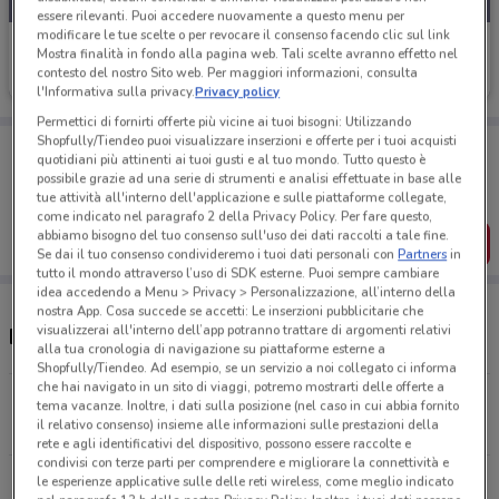
essere rilevanti. Puoi accedere nuovamente a questo menu per
modificare le tue scelte o per revocare il consenso facendo clic sul link
GrandVision
Mostra finalità in fondo alla pagina web. Tali scelte avranno effetto nel
contesto del nostro Sito web. Per maggiori informazioni, consulta
Scade il 31/12
343 m
l'Informativa sulla privacy.
Privacy policy
Permettici di fornirti offerte più vicine ai tuoi bisogni: Utilizzando
Shopfully/Tiendeo puoi visualizzare inserzioni e offerte per i tuoi acquisti
Porta DoveConviene sempre con te!
quotidiani più attinenti ai tuoi gusti e al tuo mondo. Tutto questo è
Puoi trovare le migliori offerte dei negozi vicino a te,
possibile grazie ad una serie di strumenti e analisi effettuate in base alle
salvarle e creare la tua lista del risparmio, comodamente
tue attività all'interno dell'applicazione e sulle piattaforme collegate,
dal tuo cellulare.
come indicato nel paragrafo 2 della Privacy Policy. Per fare questo,
abbiamo bisogno del tuo consenso sull'uso dei dati raccolti a tale fine.
SCARICA L’APP
Se dai il tuo consenso condivideremo i tuoi dati personali con
Partners
in
tutto il mondo attraverso l’uso di SDK esterne. Puoi sempre cambiare
idea accedendo a Menu > Privacy > Personalizzazione, all’interno della
nostra App. Cosa succede se accetti: Le inserzioni pubblicitarie che
visualizzerai all'interno dell’app potranno trattare di argomenti relativi
Negozi GrandVision a Orbassano
alla tua cronologia di navigazione su piattaforme esterne a
Shopfully/Tiendeo. Ad esempio, se un servizio a noi collegato ci informa
che hai navigato in un sito di viaggi, potremo mostrarti delle offerte a
Via San Rocco, 7 Orbassano
tema vacanze. Inoltre, i dati sulla posizione (nel caso in cui abbia fornito
il relativo consenso) insieme alle informazioni sulle prestazioni della
343 m
CHIUSO
rete e agli identificativi del dispositivo, possono essere raccolte e
condivisi con terze parti per comprendere e migliorare la connettività e
Strada Torino, 34/36 Beinasco
le esperienze applicative sulle delle reti wireless, come meglio indicato