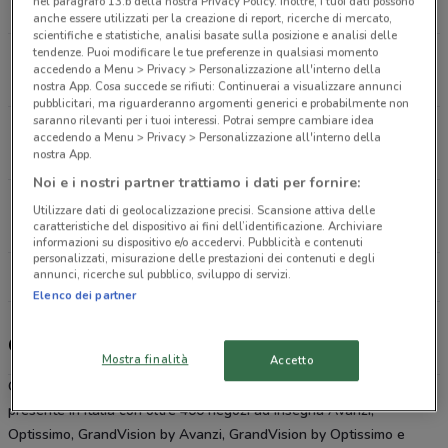
nel paragrafo 13.b della nostra Privacy Policy. Inoltre, i tuoi dati possono
4.8 km
CHIUSO
anche essere utilizzati per la creazione di report, ricerche di mercato,
scientifiche e statistiche, analisi basate sulla posizione e analisi delle
tendenze. Puoi modificare le tue preferenze in qualsiasi momento
Via Deboucha Nichelino
accedendo a Menu > Privacy > Personalizzazione all'interno della
7.1 km
CHIUSO
nostra App. Cosa succede se rifiuti: Continuerai a visualizzare annunci
pubblicitari, ma riguarderanno argomenti generici e probabilmente non
saranno rilevanti per i tuoi interessi. Potrai sempre cambiare idea
Via Crea, 10 Grugliasco
accedendo a Menu > Privacy > Personalizzazione all'interno della
8.1 km
CHIUSO
nostra App.
Noi e i nostri partner trattiamo i dati per fornire:
Via Moncenisio, 1
Utilizzare dati di geolocalizzazione precisi. Scansione attiva delle
8.843526183616252
CHIUSO
caratteristiche del dispositivo ai fini dell’identificazione. Archiviare
informazioni su dispositivo e/o accedervi. Pubblicità e contenuti
personalizzati, misurazione delle prestazioni dei contenuti e degli
annunci, ricerche sul pubblico, sviluppo di servizi.
Tutti i negozi GrandVision
Elenco dei partner
GrandVision, offerte e negozi
Mostra finalità
Accetto
GrandVision, retailer internazionale nel settore dell’ottica, è
presente in Italia con oltre 400 negozi ad insegna Avanzi,
Optissimo, GrandVision by Avanzi, GrandVision by Optissimo e