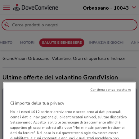
Orbassano - 10043
MENTO
MOTORI
SALUTE E BENESSERE
INFANZIA E GIOCHI
ANI
GrandVision Orbassano: Volantino, Orari di apertura e Indirizzi
Ultime offerte del volantino GrandVision
Continua senza accettare
Ci importa della tua privacy
Noi e i nostri
1012
partner archiviamo e accediamo ai dati personali,
come i dati di navigazione gli o identificatori univoci, sul tuo dispositivo.
Selezionando Accetto, abiliti le tecnologie di tracciamento affinché
supportino gli scopi mostrati alla voce "Noi e i nostri partner trattiamo i
dati da fornire". Nel caso in cui queste tecnologie dovessero essere
disabilitate, alcuni contenuti e annunci visualizzati potrebbero non