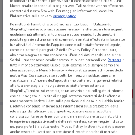
modificare le tue scelte o per revocare il consenso facendo clic sul link
Mostra finalità in fondo alla pagina web. Tali scelte avranno effetto nel
contesto del nostro Sito web. Per maggiori informazioni, consulta
l'Informativa sulla privacy.
Privacy policy
Ci dispiace, al momento non abbiamo pubblicato
Permettici di fornirti offerte più vicine ai tuoi bisogni: Utilizzando
Shopfully/Tiendeo puoi visualizzare inserzioni e offerte per i tuoi acquisti
volantini nella tua zona. Riprova più tardi.
quotidiani più attinenti ai tuoi gusti e al tuo mondo. Tutto questo è
possibile grazie ad una serie di strumenti e analisi effettuate in base alle
tue attività all'interno dell'applicazione e sulle piattaforme collegate,
come indicato nel paragrafo 2 della Privacy Policy. Per fare questo,
abbiamo bisogno del tuo consenso sull'uso dei dati raccolti a tale fine.
Se dai il tuo consenso condivideremo i tuoi dati personali con
Partners
in
tutto il mondo attraverso l’uso di SDK esterne. Puoi sempre cambiare
Porta DoveConviene sempre con te!
idea accedendo a Menu > Privacy > Personalizzazione, all’interno della
Puoi trovare le migliori offerte dei negozi vicino a te,
nostra App. Cosa succede se accetti: Le inserzioni pubblicitarie che
salvarle e creare la tua lista del risparmio, comodamente
visualizzerai all'interno dell’app potranno trattare di argomenti relativi
dal tuo cellulare.
alla tua cronologia di navigazione su piattaforme esterne a
Shopfully/Tiendeo. Ad esempio, se un servizio a noi collegato ci informa
SCARICA L’APP
che hai navigato in un sito di viaggi, potremo mostrarti delle offerte a
tema vacanze. Inoltre, i dati sulla posizione (nel caso in cui abbia fornito
il relativo consenso) insieme alle informazioni sulle prestazioni della
rete e agli identificativi del dispositivo, possono essere raccolte e
condivisi con terze parti per comprendere e migliorare la connettività e
Negozi Dr.Max a Orbassano
le esperienze applicative sulle delle reti wireless, come meglio indicato
nel paragrafo 13.b della nostra Privacy Policy. Inoltre, i tuoi dati possono
anche essere utilizzati per la creazione di report, ricerche di mercato,