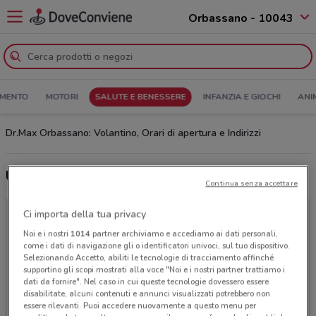
Orbassano - 10043
MENTO
MOTORI
SALUTE E BENESSERE
INFANZIA E GIOCHI
ANI
Dr.Max Orbassano: Volantino, Orari di apertura e Indirizzi
Ultime offerte del volantino Dr.Max
Continua senza accettare
Ci importa della tua privacy
Noi e i nostri
1014
partner archiviamo e accediamo ai dati personali,
come i dati di navigazione gli o identificatori univoci, sul tuo dispositivo.
Selezionando Accetto, abiliti le tecnologie di tracciamento affinché
supportino gli scopi mostrati alla voce "Noi e i nostri partner trattiamo i
dati da fornire". Nel caso in cui queste tecnologie dovessero essere
disabilitate, alcuni contenuti e annunci visualizzati potrebbero non
essere rilevanti. Puoi accedere nuovamente a questo menu per