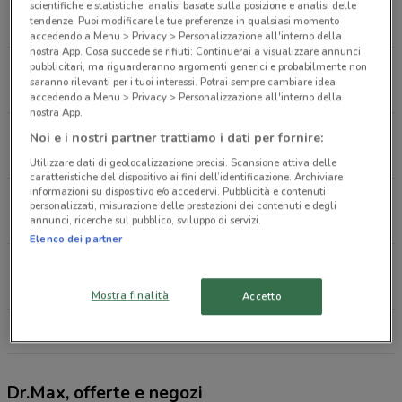
Piazza Umberto I, 10 Orbassano
scientifiche e statistiche, analisi basate sulla posizione e analisi delle
tendenze. Puoi modificare le tue preferenze in qualsiasi momento
155 m
CHIUSO
accedendo a Menu > Privacy > Personalizzazione all'interno della
nostra App. Cosa succede se rifiuti: Continuerai a visualizzare annunci
pubblicitari, ma riguarderanno argomenti generici e probabilmente non
Corso Susa 152/A Rivoli
saranno rilevanti per i tuoi interessi. Potrai sempre cambiare idea
8.2 km
CHIUSO
accedendo a Menu > Privacy > Personalizzazione all'interno della
nostra App.
Via Umberto I 6 Giaveno
Noi e i nostri partner trattiamo i dati per fornire:
15.1 km
CHIUSO
Utilizzare dati di geolocalizzazione precisi. Scansione attiva delle
caratteristiche del dispositivo ai fini dell’identificazione. Archiviare
informazioni su dispositivo e/o accedervi. Pubblicità e contenuti
Via Nicola Porpora, 27 Torino
personalizzati, misurazione delle prestazioni dei contenuti e degli
annunci, ricerche sul pubblico, sviluppo di servizi.
16.4 km
CHIUSO
Elenco dei partner
Via Torino, 36 San Mauro Torinese
20 km
CHIUSO
Mostra finalità
Accetto
Tutti i negozi Dr.Max
Dr.Max, offerte e negozi