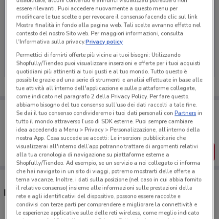
disabilitate, alcuni contenuti e annunci visualizzati potrebbero non
essere rilevanti. Puoi accedere nuovamente a questo menu per
modificare le tue scelte o per revocare il consenso facendo clic sul link
Mostra finalità in fondo alla pagina web. Tali scelte avranno effetto nel
contesto del nostro Sito web. Per maggiori informazioni, consulta
Ci dispiace, al momento non abbiamo pubblicato
l'Informativa sulla privacy.
Privacy policy
volantini nella tua zona. Riprova più tardi.
Permettici di fornirti offerte più vicine ai tuoi bisogni: Utilizzando
Shopfully/Tiendeo puoi visualizzare inserzioni e offerte per i tuoi acquisti
quotidiani più attinenti ai tuoi gusti e al tuo mondo. Tutto questo è
possibile grazie ad una serie di strumenti e analisi effettuate in base alle
tue attività all'interno dell'applicazione e sulle piattaforme collegate,
come indicato nel paragrafo 2 della Privacy Policy. Per fare questo,
abbiamo bisogno del tuo consenso sull'uso dei dati raccolti a tale fine.
Porta DoveConviene sempre con te!
Se dai il tuo consenso condivideremo i tuoi dati personali con
Partners
in
Puoi trovare le migliori offerte dei negozi vicino a te,
tutto il mondo attraverso l’uso di SDK esterne. Puoi sempre cambiare
salvarle e creare la tua lista del risparmio, comodamente
idea accedendo a Menu > Privacy > Personalizzazione, all’interno della
dal tuo cellulare.
nostra App. Cosa succede se accetti: Le inserzioni pubblicitarie che
visualizzerai all'interno dell’app potranno trattare di argomenti relativi
SCARICA L’APP
alla tua cronologia di navigazione su piattaforme esterne a
Shopfully/Tiendeo. Ad esempio, se un servizio a noi collegato ci informa
che hai navigato in un sito di viaggi, potremo mostrarti delle offerte a
tema vacanze. Inoltre, i dati sulla posizione (nel caso in cui abbia fornito
il relativo consenso) insieme alle informazioni sulle prestazioni della
Negozi Nespresso nelle vicinanze
rete e agli identificativi del dispositivo, possono essere raccolte e
condivisi con terze parti per comprendere e migliorare la connettività e
le esperienze applicative sulle delle reti wireless, come meglio indicato