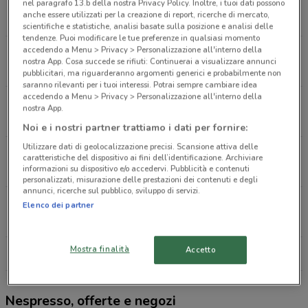
Via Dei Gracchi, 163 Roma
nel paragrafo 13.b della nostra Privacy Policy. Inoltre, i tuoi dati possono
anche essere utilizzati per la creazione di report, ricerche di mercato,
2.8 km
scientifiche e statistiche, analisi basate sulla posizione e analisi delle
tendenze. Puoi modificare le tue preferenze in qualsiasi momento
accedendo a Menu > Privacy > Personalizzazione all'interno della
Via Cola Di Rienzo, 173 Roma
nostra App. Cosa succede se rifiuti: Continuerai a visualizzare annunci
2.9 km
CHIUSO
pubblicitari, ma riguarderanno argomenti generici e probabilmente non
saranno rilevanti per i tuoi interessi. Potrai sempre cambiare idea
accedendo a Menu > Privacy > Personalizzazione all'interno della
Piazza Di Spagna, 34 Roma
nostra App.
3.8 km
CHIUSO
Noi e i nostri partner trattiamo i dati per fornire:
Utilizzare dati di geolocalizzazione precisi. Scansione attiva delle
Via Magna Grecia, 24 Roma
caratteristiche del dispositivo ai fini dell’identificazione. Archiviare
4.3 km
informazioni su dispositivo e/o accedervi. Pubblicità e contenuti
personalizzati, misurazione delle prestazioni dei contenuti e degli
annunci, ricerche sul pubblico, sviluppo di servizi.
Via Aniene, 1 - Piazza Fiume Roma
Elenco dei partner
4.3 km
CHIUSO
Mostra finalità
Accetto
Tutti i negozi Nespresso
Nespresso, offerte e negozi