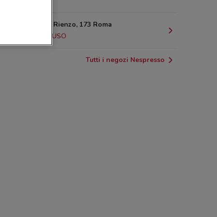
4.1 km
Via Cola Di Rienzo, 173 Roma
4.1 km
CHIUSO
Tutti i negozi Nespresso