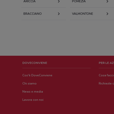
ARICCIA
POMEZIA
BRACCIANO
VALMONTONE
DOVECONVIENE
PER LE A
Cos'è DoveConviene
Cosa facc
Chi siamo
Richieste 
News e media
Lavora con noi