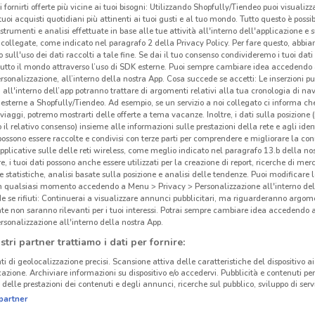
i fornirti offerte più vicine ai tuoi bisogni: Utilizzando Shopfully/Tiendeo puoi visualizz
i tuoi acquisti quotidiani più attinenti ai tuoi gusti e al tuo mondo. Tutto questo è possi
 strumenti e analisi effettuate in base alle tue attività all'interno dell'applicazione e 
collegate, come indicato nel paragrafo 2 della Privacy Policy. Per fare questo, abbi
 sull'uso dei dati raccolti a tale fine. Se dai il tuo consenso condivideremo i tuoi dati
tutto il mondo attraverso l’uso di SDK esterne. Puoi sempre cambiare idea accedend
rsonalizzazione, all’interno della nostra App. Cosa succede se accetti: Le inserzioni pu
i all'interno dell’app potranno trattare di argomenti relativi alla tua cronologia di na
esterne a Shopfully/Tiendeo. Ad esempio, se un servizio a noi collegato ci informa ch
i viaggi, potremo mostrarti delle offerte a tema vacanze. Inoltre, i dati sulla posizione 
o il relativo consenso) insieme alle informazioni sulle prestazioni della rete e agli ident
 possono essere raccolte e condivisi con terze parti per comprendere e migliorare la conn
pplicative sulle delle reti wireless, come meglio indicato nel paragrafo 13.b della no
re, i tuoi dati possono anche essere utilizzati per la creazione di report, ricerche di mer
 e statistiche, analisi basate sulla posizione e analisi delle tendenze. Puoi modificare l
in qualsiasi momento accedendo a Menu > Privacy > Personalizzazione all'interno del
 se rifiuti: Continuerai a visualizzare annunci pubblicitari, ma riguarderanno argome
te non saranno rilevanti per i tuoi interessi. Potrai sempre cambiare idea accedendo
rsonalizzazione all'interno della nostra App.
stri partner trattiamo i dati per fornire:
ti di geolocalizzazione precisi. Scansione attiva delle caratteristiche del dispositivo ai 
icazione. Archiviare informazioni su dispositivo e/o accedervi. Pubblicità e contenuti per
delle prestazioni dei contenuti e degli annunci, ricerche sul pubblico, sviluppo di servi
partner