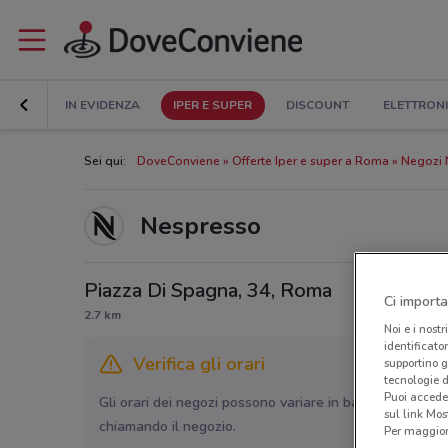
IN EVIDENZA
IPER E SUPER
DISCOUNT
ELETTRON
Sei qui:
DoveConviene
Offerte Iper e super a Roma
Negozi 
Nespresso
Piazza Di Spagna, 34, Roma
Ci importa
2.7 km
Noi e i nostr
identificato
Verifica gli orari
supportino g
tecnologie d
Puoi accede
Gli orari dei negozi possono variare in base agli ultimi 
sul link Mos
chiamando il negozio.
Per maggiori