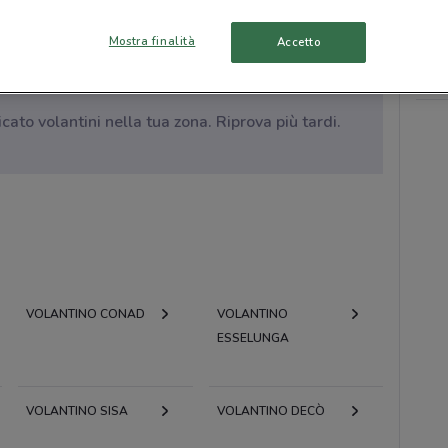
Mostra finalità
Accetto
to volantini nella tua zona. Riprova più tardi.
VOLANTINO CONAD
VOLANTINO
ESSELUNGA
VOLANTINO SISA
VOLANTINO DECÒ