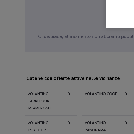
Ci dispiace, al momento non abbiamo pubblica
Catene con offerte attive nelle vicinanze
VOLANTINO
VOLANTINO COOP
CARREFOUR
IPERMERCATI
VOLANTINO
VOLANTINO
IPERCOOP
PANORAMA