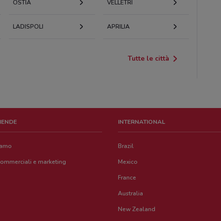
OSTIA
VELLETRI
LADISPOLI
APRILIA
Tutte le città
ZIENDE
INTERNATIONAL
iamo
Brazil
commerciali e marketing
Mexico
France
Australia
New Zealand