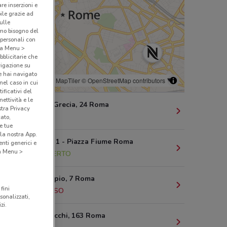
are inserzioni e
bile grazie ad
sulle
amo bisogno del
 personali con
o a Menu >
bblicitarie che
vigazione su
e hai navigato
© MapTiler
© OpenStreetMap contributors
(nel caso in cui
ificativi del
ettività e le
Via Magna Grecia, 24 Roma
stra Privacy
1.3 km
cato,
e tue
la nostra App.
Via Aniene, 1 - Piazza Fiume Roma
nti generici e
 a Menu >
1.3 km
APERTO
Piazzale Appio, 7 Roma
fini
3 km
CHIUSO
sonalizzati,
zi.
Via Dei Gracchi, 163 Roma