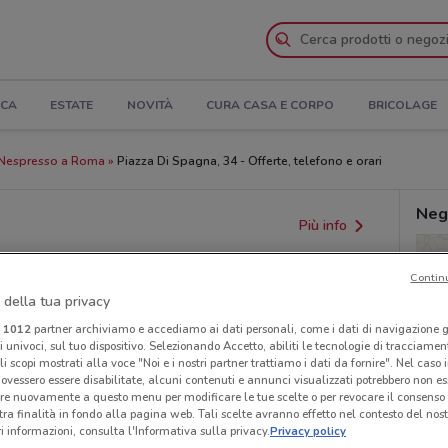
ICA
ESTATE
NOVITÀ
CURA CASA E CORPO
BRICOLAGE
Nespresso a Roma
Piazza Di Spagna, 34 - Offerte, telefono e orari
Neg
Più info
Contin
 della tua privacy
i
1012
partner archiviamo e accediamo ai dati personali, come i dati di navigazione g
ri univoci, sul tuo dispositivo. Selezionando Accetto, abiliti le tecnologie di tracciame
li scopi mostrati alla voce "Noi e i nostri partner trattiamo i dati da fornire". Nel caso 
ovessero essere disabilitate, alcuni contenuti e annunci visualizzati potrebbero non ess
re nuovamente a questo menu per modificare le tue scelte o per revocare il consenso
provvedimenti regionali o nazionali. Verifica l’accuratezza
tra finalità in fondo alla pagina web. Tali scelte avranno effetto nel contesto del nost
 informazioni, consulta l'Informativa sulla privacy.
Privacy policy