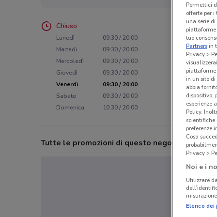
Permettici d
offerte per 
una serie di
Chiuso
piattaforme 
Lunedì
09:30 / 20:00
tuo consenso
Partners
in 
Martedì
09:30 / 20:00
Privacy > Pe
Mercoledì
09:30 / 20:00
visualizzera
piattaforme 
Giovedì
09:30 / 20:00
in un sito d
Venerdì
09:30 / 20:00
abbia fornit
dispositivo,
Sabato
09:30 / 20:00
esperienze a
Domenica
10:30 / 20:00
Policy. Inolt
scientifiche
preferenze 
Cosa succede
Tutte le promozioni di questo negozio
probabilmen
Privacy > Pe
Noi e i no
Utilizzare da
dell’identif
misurazione 
Elenco dei 