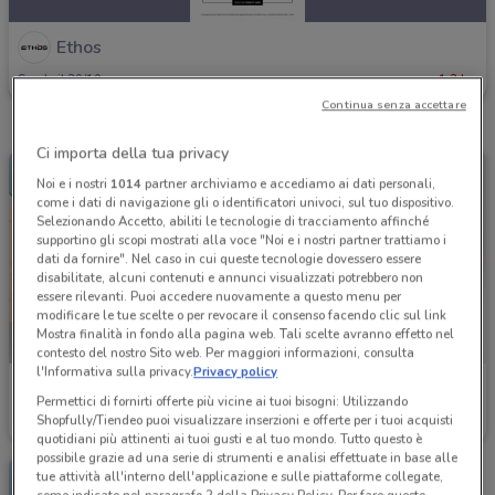
Ethos
Scade il 30/10
1.2 km
Continua senza accettare
Ci importa della tua privacy
Noi e i nostri
1014
partner archiviamo e accediamo ai dati personali,
come i dati di navigazione gli o identificatori univoci, sul tuo dispositivo.
Selezionando Accetto, abiliti le tecnologie di tracciamento affinché
supportino gli scopi mostrati alla voce "Noi e i nostri partner trattiamo i
dati da fornire". Nel caso in cui queste tecnologie dovessero essere
disabilitate, alcuni contenuti e annunci visualizzati potrebbero non
essere rilevanti. Puoi accedere nuovamente a questo menu per
modificare le tue scelte o per revocare il consenso facendo clic sul link
Mostra finalità in fondo alla pagina web. Tali scelte avranno effetto nel
contesto del nostro Sito web. Per maggiori informazioni, consulta
l'Informativa sulla privacy.
Privacy policy
Ethos
Ethos
Permettici di fornirti offerte più vicine ai tuoi bisogni: Utilizzando
Shopfully/Tiendeo puoi visualizzare inserzioni e offerte per i tuoi acquisti
Scade il 30/10
1.2 km
Scade il 16/08
1.2 km
quotidiani più attinenti ai tuoi gusti e al tuo mondo. Tutto questo è
possibile grazie ad una serie di strumenti e analisi effettuate in base alle
tue attività all'interno dell'applicazione e sulle piattaforme collegate,