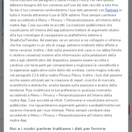
come indicato nel paragrafo 2 della Privacy Policy. Per fare questo,
abbiamo bisogno del tuo consenso sull'uso dei dati raccolti a tale fine.
Se dai il tuo consenso condivideremo i tuoi dati personali con
Partners
in
tutto il mondo attraverso l’uso di SDK esterne. Puoi sempre cambiare
idea accedendo a Menu > Privacy > Personalizzazione, all’interno della
nostra App. Cosa succede se accetti: Le inserzioni pubblicitarie che
visualizzerai all'interno dell’app potranno trattare di argomenti relativi
alla tua cronologia di navigazione su piattaforme esterne a
Shopfully/Tiendeo. Ad esempio, se un servizio a noi collegato ci informa
che hai navigato in un sito di viaggi, potremo mostrarti delle offerte a
tema vacanze. Inoltre, i dati sulla posizione (nel caso in cui abbia fornito
Ethos
il relativo consenso) insieme alle informazioni sulle prestazioni della
rete e agli identificativi del dispositivo, possono essere raccolte e
Scade il 31/08
1.2 km
condivisi con terze parti per comprendere e migliorare la connettività e
le esperienze applicative sulle delle reti wireless, come meglio indicato
nel paragrafo 13.b della nostra Privacy Policy. Inoltre, i tuoi dati possono
anche essere utilizzati per la creazione di report, ricerche di mercato,
Porta DoveConviene sempre con te!
scientifiche e statistiche, analisi basate sulla posizione e analisi delle
Puoi trovare le migliori offerte dei negozi vicino a te,
tendenze. Puoi modificare le tue preferenze in qualsiasi momento
salvarle e creare la tua lista del risparmio, comodamente
accedendo a Menu > Privacy > Personalizzazione all'interno della
dal tuo cellulare.
nostra App. Cosa succede se rifiuti: Continuerai a visualizzare annunci
pubblicitari, ma riguarderanno argomenti generici e probabilmente non
SCARICA L’APP
saranno rilevanti per i tuoi interessi. Potrai sempre cambiare idea
accedendo a Menu > Privacy > Personalizzazione all'interno della
nostra App.
Noi e i nostri partner trattiamo i dati per fornire: