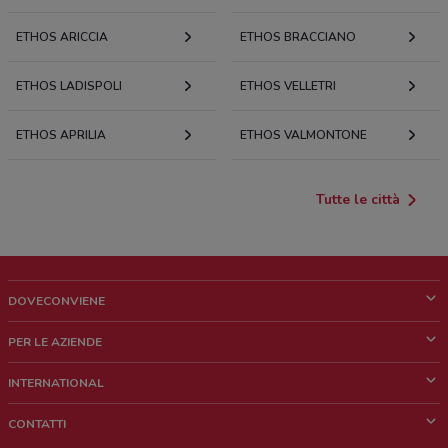
ETHOS ARICCIA
ETHOS BRACCIANO
ETHOS LADISPOLI
ETHOS VELLETRI
ETHOS APRILIA
ETHOS VALMONTONE
Tutte le città
DOVECONVIENE
Cos'è DoveConviene
PER LE AZIENDE
Chi siamo
Cosa facciamo
INTERNATIONAL
News e media
Richieste commerciali e marketing
Brazil
CONTATTI
Lavora con noi
Mexico