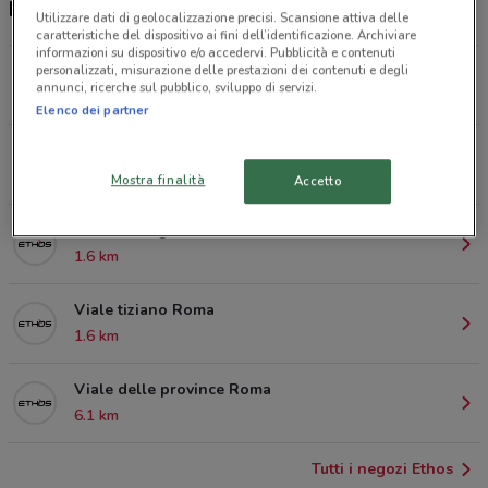
Negozi Ethos nelle vicinanze
Utilizzare dati di geolocalizzazione precisi. Scansione attiva delle
caratteristiche del dispositivo ai fini dell’identificazione. Archiviare
informazioni su dispositivo e/o accedervi. Pubblicità e contenuti
VIA IGEA 17A Roma
personalizzati, misurazione delle prestazioni dei contenuti e degli
annunci, ricerche sul pubblico, sviluppo di servizi.
1.2 km
Elenco dei partner
Via flaminia Roma
1.6 km
Mostra finalità
Accetto
Viale del vignola Roma
1.6 km
Viale tiziano Roma
1.6 km
Viale delle province Roma
6.1 km
Tutti i negozi Ethos