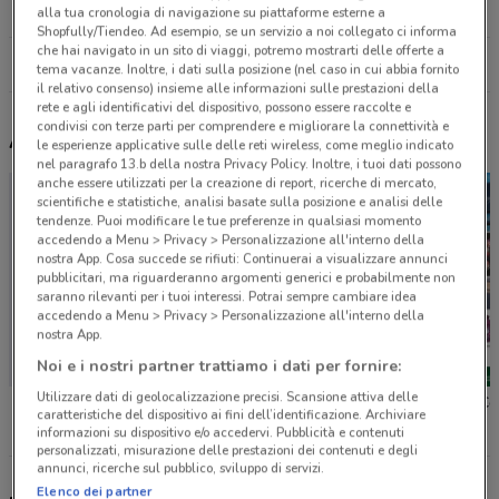
17.3 km
CHIUSO
alla tua cronologia di navigazione su piattaforme esterne a
Shopfully/Tiendeo. Ad esempio, se un servizio a noi collegato ci informa
che hai navigato in un sito di viaggi, potremo mostrarti delle offerte a
Tutti i negozi Disney
tema vacanze. Inoltre, i dati sulla posizione (nel caso in cui abbia fornito
il relativo consenso) insieme alle informazioni sulle prestazioni della
rete e agli identificativi del dispositivo, possono essere raccolte e
condivisi con terze parti per comprendere e migliorare la connettività e
Altri volantini nelle vicinanze
le esperienze applicative sulle delle reti wireless, come meglio indicato
nel paragrafo 13.b della nostra Privacy Policy. Inoltre, i tuoi dati possono
anche essere utilizzati per la creazione di report, ricerche di mercato,
scientifiche e statistiche, analisi basate sulla posizione e analisi delle
tendenze. Puoi modificare le tue preferenze in qualsiasi momento
accedendo a Menu > Privacy > Personalizzazione all'interno della
nostra App. Cosa succede se rifiuti: Continuerai a visualizzare annunci
pubblicitari, ma riguarderanno argomenti generici e probabilmente non
saranno rilevanti per i tuoi interessi. Potrai sempre cambiare idea
accedendo a Menu > Privacy > Personalizzazione all'interno della
nostra App.
Noi e i nostri partner trattiamo i dati per fornire:
Utilizzare dati di geolocalizzazione precisi. Scansione attiva delle
Bimbo Store
Toys Center
Toys Ce
caratteristiche del dispositivo ai fini dell’identificazione. Archiviare
informazioni su dispositivo e/o accedervi. Pubblicità e contenuti
personalizzati, misurazione delle prestazioni dei contenuti e degli
annunci, ricerche sul pubblico, sviluppo di servizi.
Elenco dei partner