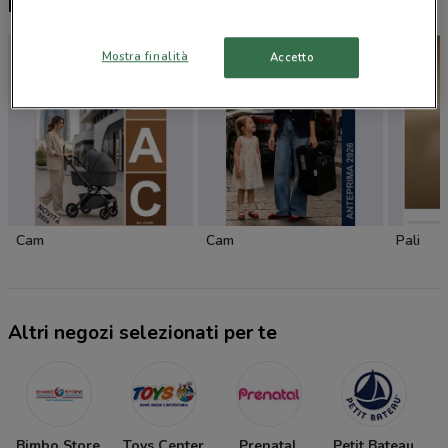
Nuovi prodotti da provare
Mostra finalità
Accetto
Cam
Cam
Pali
Altri negozi selezionati per te
Bimbo Store
Toys Center
Prenatal
Petit Bateau