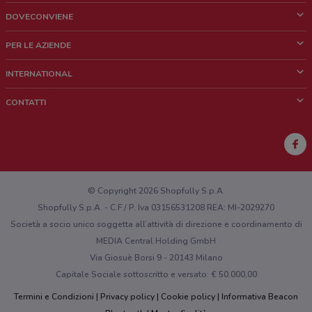
DOVECONVIENE
Cos'è DoveConviene
PER LE AZIENDE
Chi siamo
Cosa facciamo
INTERNATIONAL
News e media
Richieste commerciali e marketing
Brazil
CONTATTI
Lavora con noi
Mexico
Segnalazione punto vendita
France
Segnalazione Volantino
Australia
Hai un malfunzionamento sul web o sull'app?
New Zealand
© Copyright 2026 Shopfully S.p.A.
Shopfully S.p.A. - C.F / P. Iva 03156531208 REA: MI-2029270
Società a socio unico soggetta all’attività di direzione e coordinamento di
MEDIA Central Holding GmbH
Via Giosuè Borsi 9 - 20143 Milano
Capitale Sociale sottoscritto e versato: € 50.000,00
Termini e Condizioni
Privacy policy
Cookie policy
Informativa Beacon