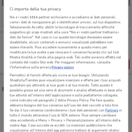
Ci importa della tua privacy
Disney
Noi e i nostri
1014
partner archiviamo e accediamo ai dati personali,
Scade il 21/08
8.3 km
come i dati di navigazione gli o identificatori univoci, sul tuo dispositivo.
Selezionando Accetto, abiliti le tecnologie di tracciamento affinché
supportino gli scopi mostrati alla voce "Noi e i nostri partner trattiamo i
dati da fornire". Nel caso in cui queste tecnologie dovessero essere
Porta DoveConviene sempre con te!
disabilitate, alcuni contenuti e annunci visualizzati potrebbero non
Puoi trovare le migliori offerte dei negozi vicino a te,
essere rilevanti. Puoi accedere nuovamente a questo menu per
salvarle e creare la tua lista del risparmio, comodamente
modificare le tue scelte o per revocare il consenso facendo clic sul link
dal tuo cellulare.
Mostra finalità in fondo alla pagina web. Tali scelte avranno effetto nel
contesto del nostro Sito web. Per maggiori informazioni, consulta
SCARICA L’APP
l'Informativa sulla privacy.
Privacy policy
Permettici di fornirti offerte più vicine ai tuoi bisogni: Utilizzando
Shopfully/Tiendeo puoi visualizzare inserzioni e offerte per i tuoi acquisti
quotidiani più attinenti ai tuoi gusti e al tuo mondo. Tutto questo è
Negozi Disney nelle vicinanze
possibile grazie ad una serie di strumenti e analisi effettuate in base alle
tue attività all'interno dell'applicazione e sulle piattaforme collegate,
come indicato nel paragrafo 2 della Privacy Policy. Per fare questo,
abbiamo bisogno del tuo consenso sull'uso dei dati raccolti a tale fine.
Via Alberto Lionello 201 Porta Di Roma
Se dai il tuo consenso condivideremo i tuoi dati personali con
Partners
in
8.3 km
CHIUSO
tutto il mondo attraverso l’uso di SDK esterne. Puoi sempre cambiare
idea accedendo a Menu > Privacy > Personalizzazione, all’interno della
nostra App. Cosa succede se accetti: Le inserzioni pubblicitarie che
Via Collatina, 858 Km 12,800 Roma
visualizzerai all'interno dell’app potranno trattare di argomenti relativi