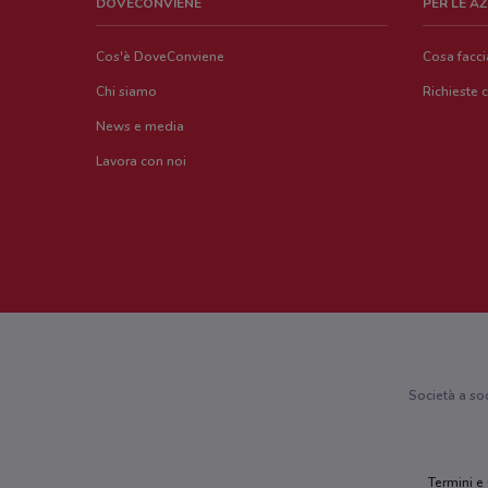
DOVECONVIENE
PER LE A
Cos'è DoveConviene
Cosa facc
Chi siamo
Richieste 
News e media
Lavora con noi
Società a so
Termini e