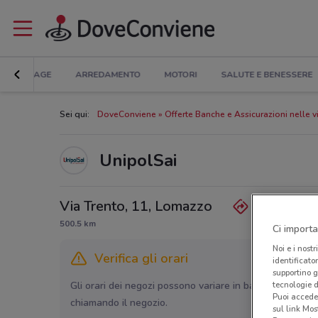
BRICOLAGE
ARREDAMENTO
MOTORI
SALUTE E BENESSERE
Sei qui:
DoveConviene
Offerte Banche e Assicurazioni nelle v
UnipolSai
Via Trento, 11, Lomazzo
500.5 km
Ci importa
Noi e i nostr
Verifica gli orari
identificato
supportino g
tecnologie d
Gli orari dei negozi possono variare in base agli ultimi 
Puoi accede
chiamando il negozio.
sul link Mos