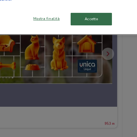
Mostra finalità
Accetto
953 m