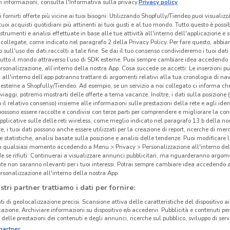
 informazioni, consulta l'Informativa sulla privacy.
Privacy policy
i fornirti offerte più vicine ai tuoi bisogni: Utilizzando Shopfully/Tiendeo puoi visualizz
i tuoi acquisti quotidiani più attinenti ai tuoi gusti e al tuo mondo. Tutto questo è possi
 strumenti e analisi effettuate in base alle tue attività all'interno dell'applicazione e 
collegate, come indicato nel paragrafo 2 della Privacy Policy. Per fare questo, abbi
 sull'uso dei dati raccolti a tale fine. Se dai il tuo consenso condivideremo i tuoi dati
tutto il mondo attraverso l’uso di SDK esterne. Puoi sempre cambiare idea accedend
rsonalizzazione, all’interno della nostra App. Cosa succede se accetti: Le inserzioni pu
i all'interno dell’app potranno trattare di argomenti relativi alla tua cronologia di na
esterne a Shopfully/Tiendeo. Ad esempio, se un servizio a noi collegato ci informa ch
i viaggi, potremo mostrarti delle offerte a tema vacanze. Inoltre, i dati sulla posizione 
o il relativo consenso) insieme alle informazioni sulle prestazioni della rete e agli ident
 possono essere raccolte e condivisi con terze parti per comprendere e migliorare la conn
pplicative sulle delle reti wireless, come meglio indicato nel paragrafo 13.b della no
re, i tuoi dati possono anche essere utilizzati per la creazione di report, ricerche di mer
 e statistiche, analisi basate sulla posizione e analisi delle tendenze. Puoi modificare l
in qualsiasi momento accedendo a Menu > Privacy > Personalizzazione all'interno del
 se rifiuti: Continuerai a visualizzare annunci pubblicitari, ma riguarderanno argome
te non saranno rilevanti per i tuoi interessi. Potrai sempre cambiare idea accedendo
i
rsonalizzazione all'interno della nostra App.
stri partner trattiamo i dati per fornire:
ti di geolocalizzazione precisi. Scansione attiva delle caratteristiche del dispositivo ai 
icazione. Archiviare informazioni su dispositivo e/o accedervi. Pubblicità e contenuti per
delle prestazioni dei contenuti e degli annunci, ricerche sul pubblico, sviluppo di servi
partner