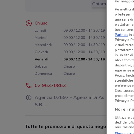
Per maggiori
Chiama il negozio
Permettici d
offerte per 
una serie di
Chiuso
piattaforme 
tuo consenso
Lunedì
09:00 / 12:00 - 14:30 / 19:00
Partners
in 
Martedì
09:00 / 12:00 - 14:30 / 19:00
Privacy > Pe
visualizzera
Mercoledì
09:00 / 12:00 - 14:30 / 19:00
piattaforme 
Giovedì
09:00 / 12:00 - 14:30 / 19:00
in un sito d
Venerdì
09:00 / 12:00 - 14:30 / 19:00
abbia fornit
dispositivo,
Sabato
Chiuso
esperienze a
Domenica
Chiuso
Policy. Inolt
scientifiche
02 96370863
preferenze 
Cosa succede
probabilmen
Agenzia 02697 - Agenzia Di As Assicurazion
Privacy > Pe
S.R.L.
Noi e i no
Utilizzare da
dell’identif
Tutte le promozioni di questo negozio
misurazione 
Elenco dei 