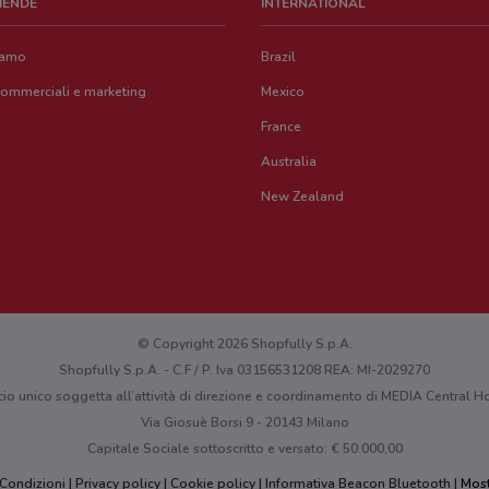
ZIENDE
INTERNATIONAL
iamo
Brazil
commerciali e marketing
Mexico
France
Australia
New Zealand
© Copyright 2026 Shopfully S.p.A.
Shopfully S.p.A. - C.F / P. Iva 03156531208 REA: MI-2029270
cio unico soggetta all’attività di direzione e coordinamento di MEDIA Central
Via Giosuè Borsi 9 - 20143 Milano
Capitale Sociale sottoscritto e versato: € 50.000,00
 Condizioni
Privacy policy
Cookie policy
Informativa Beacon Bluetooth
Most