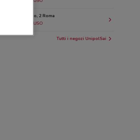
1.8 km
CHIUSO
Via Sabotino, 2 Roma
1.8 km
CHIUSO
Tutti i negozi UnipolSai