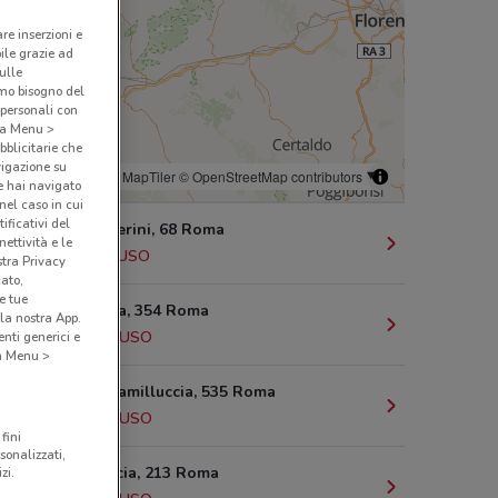
are inserzioni e
bile grazie ad
sulle
amo bisogno del
 personali con
o a Menu >
bblicitarie che
vigazione su
© MapTiler
© OpenStreetMap contributors
e hai navigato
(nel caso in cui
ificativi del
Via G. Calderini, 68 Roma
ettività e le
952 m
CHIUSO
stra Privacy
cato,
e tue
Via Flaminia, 354 Roma
la nostra App.
1.2 km
CHIUSO
nti generici e
 a Menu >
Via Della Camilluccia, 535 Roma
1.2 km
CHIUSO
fini
sonalizzati,
Corso Francia, 213 Roma
zi.