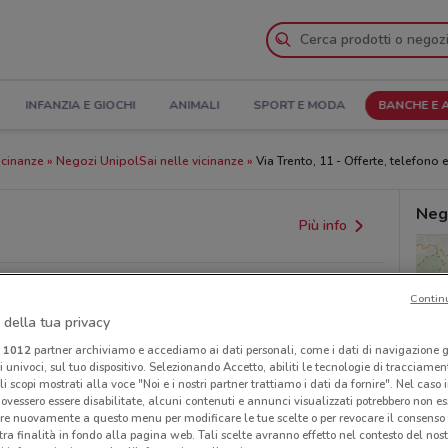
INFANZIA E GIOCHI
ANIMALI
SPORT E MODA
BANCHE E 
icinanze
Negozi UnipolSai nelle vicinanze
Via Trento, 11 - Offerte, telefono e
Neg
Più info
Contin
 della tua privacy
i
1012
partner archiviamo e accediamo ai dati personali, come i dati di navigazione g
ri univoci, sul tuo dispositivo. Selezionando Accetto, abiliti le tecnologie di tracciame
li scopi mostrati alla voce "Noi e i nostri partner trattiamo i dati da fornire". Nel caso 
ovessero essere disabilitate, alcuni contenuti e annunci visualizzati potrebbero non ess
provvedimenti regionali o nazionali. Verifica l’accuratezza
re nuovamente a questo menu per modificare le tue scelte o per revocare il consenso
tra finalità in fondo alla pagina web. Tali scelte avranno effetto nel contesto del nost