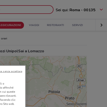
Sei qui:
Roma - 00135
ASSICURAZIONI
VIAGGI
RISTORANTI
SERVIZI
 orari
ozi UnipolSai a Lomazzo
ua senza accettare
li o
nto affinché
in cui queste
ere rilevanti.
 facendo clic
ro Sito web.