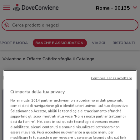
Roma - 00135
SPORT E MODA
BANCHE E ASSICURAZIONI
VIAGGI
RISTORANTI
Volantino e Offerte Cofidis: sfoglia il Catalogo
Ultime offerte del volantino Cofidis
Continua senza accettare
Ci importa della tua privacy
Noi e i nostri
1014
partner archiviamo e accediamo ai dati personali,
come i dati di navigazione gli o identificatori univoci, sul tuo dispositivo.
Selezionando Accetto, abiliti le tecnologie di tracciamento affinché
supportino gli scopi mostrati alla voce "Noi e i nostri partner trattiamo i
dati da fornire". Nel caso in cui queste tecnologie dovessero essere
disabilitate, alcuni contenuti e annunci visualizzati potrebbero non
essere rilevanti. Puoi accedere nuovamente a questo menu per
modificare le tue scelte o per revocare il consenso facendo clic sul link