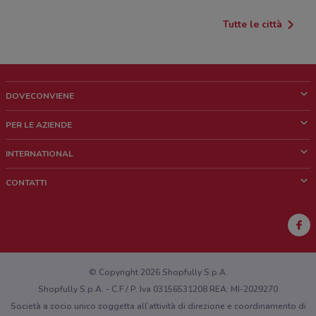
Tutte le città
DOVECONVIENE
Cos'è DoveConviene
PER LE AZIENDE
Chi siamo
Cosa facciamo
INTERNATIONAL
News e media
Richieste commerciali e marketing
Brazil
CONTATTI
Lavora con noi
Mexico
Segnalazione punto vendita
France
Segnalazione Volantino
Australia
Hai un malfunzionamento sul web o sull'app?
New Zealand
© Copyright 2026 Shopfully S.p.A.
Shopfully S.p.A. - C.F / P. Iva 03156531208 REA: MI-2029270
Società a socio unico soggetta all’attività di direzione e coordinamento di