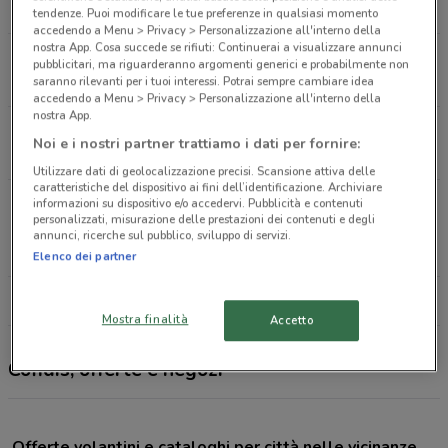
2.7 km
CHIUSO
tendenze. Puoi modificare le tue preferenze in qualsiasi momento
accedendo a Menu > Privacy > Personalizzazione all'interno della
nostra App. Cosa succede se rifiuti: Continuerai a visualizzare annunci
Via Cola di Rienzo, 173 Roma
pubblicitari, ma riguarderanno argomenti generici e probabilmente non
2.9 km
CHIUSO
saranno rilevanti per i tuoi interessi. Potrai sempre cambiare idea
accedendo a Menu > Privacy > Personalizzazione all'interno della
nostra App.
Via Andrea Barbato Roma
Noi e i nostri partner trattiamo i dati per fornire:
4.5 km
CHIUSO
Utilizzare dati di geolocalizzazione precisi. Scansione attiva delle
caratteristiche del dispositivo ai fini dell’identificazione. Archiviare
Via Beverino - (Uscita 2 Gra), 6 (Via Boccea Angolo
informazioni su dispositivo e/o accedervi. Pubblicità e contenuti
personalizzati, misurazione delle prestazioni dei contenuti e degli
Torrevecchia) Roma
annunci, ricerche sul pubblico, sviluppo di servizi.
5.2 km
CHIUSO
Elenco dei partner
Tutti i negozi Cofidis
Mostra finalità
Accetto
Cofidis, offerte e negozi
Offerte volantini e cataloghi per città nelle vicinanze