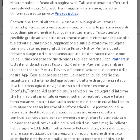
Mostra finalità in fondo alla pagina web. Tali scelte avranno effetto nel
contesto del nostro Sito web. Per maggiori informazioni, consulta
Cofidis
l'Informativa sulla privacy.
Privacy policy
Permettici di fornirti offerte più vicine ai tuoi bisogni: Utilizzando
Scade il 28/01
1.3 km
Shopfully/Tiendeo puoi visualizzare inserzioni e offerte per i tuoi acquisti
quotidiani più attinenti ai tuoi gusti e al tuo mondo. Tutto questo è
possibile grazie ad una serie di strumenti e analisi effettuate in base alle
Porta DoveConviene sempre con te!
tue attività all'interno dell'applicazione e sulle piattaforme collegate,
Puoi trovare le migliori offerte dei negozi vicino a te,
come indicato nel paragrafo 2 della Privacy Policy. Per fare questo,
salvarle e creare la tua lista del risparmio, comodamente
abbiamo bisogno del tuo consenso sull'uso dei dati raccolti a tale fine.
dal tuo cellulare.
Se dai il tuo consenso condivideremo i tuoi dati personali con
Partners
in
tutto il mondo attraverso l’uso di SDK esterne. Puoi sempre cambiare
SCARICA L’APP
idea accedendo a Menu > Privacy > Personalizzazione, all’interno della
nostra App. Cosa succede se accetti: Le inserzioni pubblicitarie che
visualizzerai all'interno dell’app potranno trattare di argomenti relativi
alla tua cronologia di navigazione su piattaforme esterne a
Shopfully/Tiendeo. Ad esempio, se un servizio a noi collegato ci informa
Negozi Cofidis nelle vicinanze
che hai navigato in un sito di viaggi, potremo mostrarti delle offerte a
tema vacanze. Inoltre, i dati sulla posizione (nel caso in cui abbia fornito
il relativo consenso) insieme alle informazioni sulle prestazioni della
Via Riano, Snc Roma
rete e agli identificativi del dispositivo, possono essere raccolte e
condivisi con terze parti per comprendere e migliorare la connettività e
1.3 km
CHIUSO
le esperienze applicative sulle delle reti wireless, come meglio indicato
nel paragrafo 13.b della nostra Privacy Policy. Inoltre, i tuoi dati possono
anche essere utilizzati per la creazione di report, ricerche di mercato,
Via Candia, 10 Roma
scientifiche e statistiche, analisi basate sulla posizione e analisi delle