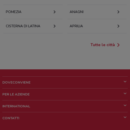
POMEZIA
ANAGNI
CISTERNA DI LATINA
APRILIA
Tutte le città
DOVECONVIENE
Cos'è DoveConviene
PER LE AZIENDE
Chi siamo
Cosa facciamo
INTERNATIONAL
News e media
Richieste commerciali e marketing
Brazil
CONTATTI
Lavora con noi
Mexico
Segnalazione punto vendita