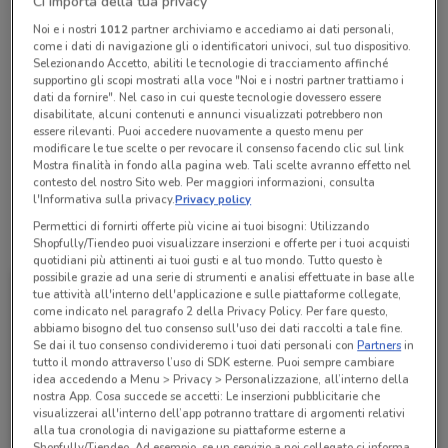
Ci importa della tua privacy
Chiama il negozio
Noi e i nostri
1012
partner archiviamo e accediamo ai dati personali,
come i dati di navigazione gli o identificatori univoci, sul tuo dispositivo.
Selezionando Accetto, abiliti le tecnologie di tracciamento affinché
Lunedì
Martedì
Mercoledì
n.d.
n.d.
n.d.
supportino gli scopi mostrati alla voce "Noi e i nostri partner trattiamo i
Giovedì
n.d.
Venerdì
Sabato
Domenica
n.d.
n.d.
n.d.
dati da fornire". Nel caso in cui queste tecnologie dovessero essere
disabilitate, alcuni contenuti e annunci visualizzati potrebbero non
0774530229
essere rilevanti. Puoi accedere nuovamente a questo menu per
modificare le tue scelte o per revocare il consenso facendo clic sul link
Marcangeli Snc - Affiliato
Mostra finalità in fondo alla pagina web. Tali scelte avranno effetto nel
contesto del nostro Sito web. Per maggiori informazioni, consulta
l'Informativa sulla privacy.
Privacy policy
Permettici di fornirti offerte più vicine ai tuoi bisogni: Utilizzando
Tutte le promozioni di questo negozio
Shopfully/Tiendeo puoi visualizzare inserzioni e offerte per i tuoi acquisti
quotidiani più attinenti ai tuoi gusti e al tuo mondo. Tutto questo è
possibile grazie ad una serie di strumenti e analisi effettuate in base alle
tue attività all'interno dell'applicazione e sulle piattaforme collegate,
come indicato nel paragrafo 2 della Privacy Policy. Per fare questo,
abbiamo bisogno del tuo consenso sull'uso dei dati raccolti a tale fine.
Se dai il tuo consenso condivideremo i tuoi dati personali con
Partners
in
tutto il mondo attraverso l’uso di SDK esterne. Puoi sempre cambiare
idea accedendo a Menu > Privacy > Personalizzazione, all’interno della
nostra App. Cosa succede se accetti: Le inserzioni pubblicitarie che
visualizzerai all'interno dell’app potranno trattare di argomenti relativi
alla tua cronologia di navigazione su piattaforme esterne a
Shopfully/Tiendeo. Ad esempio, se un servizio a noi collegato ci informa