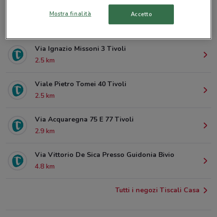
Via Nazionale Tiburtina Snc Tivoli
Mostra finalità
Accetto
768 m
Via Ignazio Missoni 3 Tivoli
2.5 km
Viale Pietro Tomei 40 Tivoli
2.5 km
Via Acquaregna 75 E 77 Tivoli
2.9 km
Via Vittorio De Sica Presso Guidonia Bivio
4.8 km
Tutti i negozi Tiscali Casa