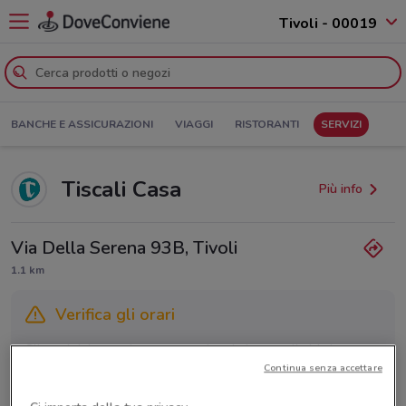
Tivoli - 00019
BANCHE E ASSICURAZIONI
VIAGGI
RISTORANTI
SERVIZI
Tiscali Casa
Più info
Via Della Serena 93B, Tivoli
1.1 km
Verifica gli orari
Gli orari dei negozi possono variare in base agli ultimi
Continua senza accettare
provvedimenti regionali o nazionali. Verifica l’accuratezza
chiamando il negozio.