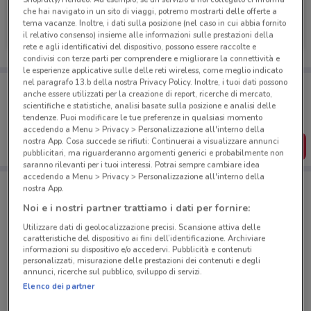
che hai navigato in un sito di viaggi, potremo mostrarti delle offerte a
Tiscali Casa
tema vacanze. Inoltre, i dati sulla posizione (nel caso in cui abbia fornito
il relativo consenso) insieme alle informazioni sulle prestazioni della
Scade il 31/08
769 m
rete e agli identificativi del dispositivo, possono essere raccolte e
condivisi con terze parti per comprendere e migliorare la connettività e
le esperienze applicative sulle delle reti wireless, come meglio indicato
nel paragrafo 13.b della nostra Privacy Policy. Inoltre, i tuoi dati possono
Porta DoveConviene sempre con te!
anche essere utilizzati per la creazione di report, ricerche di mercato,
Puoi trovare le migliori offerte dei negozi vicino a te,
scientifiche e statistiche, analisi basate sulla posizione e analisi delle
salvarle e creare la tua lista del risparmio, comodamente
tendenze. Puoi modificare le tue preferenze in qualsiasi momento
dal tuo cellulare.
accedendo a Menu > Privacy > Personalizzazione all'interno della
nostra App. Cosa succede se rifiuti: Continuerai a visualizzare annunci
SCARICA L’APP
pubblicitari, ma riguarderanno argomenti generici e probabilmente non
saranno rilevanti per i tuoi interessi. Potrai sempre cambiare idea
accedendo a Menu > Privacy > Personalizzazione all'interno della
nostra App.
Negozi Tiscali Casa a Tivoli
Noi e i nostri partner trattiamo i dati per fornire:
Utilizzare dati di geolocalizzazione precisi. Scansione attiva delle
caratteristiche del dispositivo ai fini dell’identificazione. Archiviare
informazioni su dispositivo e/o accedervi. Pubblicità e contenuti
personalizzati, misurazione delle prestazioni dei contenuti e degli
annunci, ricerche sul pubblico, sviluppo di servizi.
Elenco dei partner
© MapTiler
© OpenStreetMap contributors