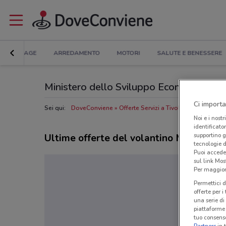
BRICOLAGE
ARREDAMENTO
MOTORI
SALUTE E BENESSERE
Ministero dello Sviluppo Economico Tivoli
Ci importa
Sei qui:
DoveConviene
Offerte Servizi a Tivoli
Negozi Minis
Noi e i nostr
identificato
supportino g
Ultime offerte del volantino Ministero
tecnologie d
Puoi accede
sul link Mos
Per maggiori
Permettici d
offerte per 
una serie di
piattaforme 
tuo consenso
Partners
in 