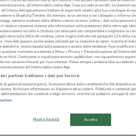
rsonalizzazione, all’interno della nostra App. Cosa succede se accetti: Le inserzioni pu
i all'interno dell’app potranno trattare di argomenti relativi alla tua cronologia di na
esterne a Shopfully/Tiendeo. Ad esempio, se un servizio a noi collegato ci informa ch
i viaggi, potremo mostrarti delle offerte a tema vacanze. Inoltre, i dati sulla posizione 
o il relativo consenso) insieme alle informazioni sulle prestazioni della rete e agli ident
 possono essere raccolte e condivisi con terze parti per comprendere e migliorare la conn
ato volantini nella tua zona. Riprova più tardi.
pplicative sulle delle reti wireless, come meglio indicato nel paragrafo 13.b della no
re, i tuoi dati possono anche essere utilizzati per la creazione di report, ricerche di mer
 e statistiche, analisi basate sulla posizione e analisi delle tendenze. Puoi modificare l
in qualsiasi momento accedendo a Menu > Privacy > Personalizzazione all'interno del
 se rifiuti: Continuerai a visualizzare annunci pubblicitari, ma riguarderanno argome
te non saranno rilevanti per i tuoi interessi. Potrai sempre cambiare idea accedendo
rsonalizzazione all'interno della nostra App.
cinanze
stri partner trattiamo i dati per fornire:
ti di geolocalizzazione precisi. Scansione attiva delle caratteristiche del dispositivo ai 
icazione. Archiviare informazioni su dispositivo e/o accedervi. Pubblicità e contenuti per
MONTEROTONDO
FRASCATI
delle prestazioni dei contenuti e degli annunci, ricerche sul pubblico, sviluppo di servi
partner
Min
off
VALMONTONE
ALBANO LAZIALE
Mostra finalità
Accetto
COLLEFERRO
FIUMICINO