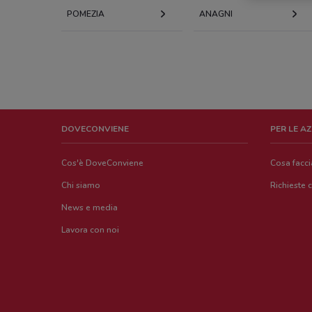
POMEZIA
ANAGNI
DOVECONVIENE
PER LE A
Cos'è DoveConviene
Cosa facc
Chi siamo
Richieste 
News e media
Lavora con noi