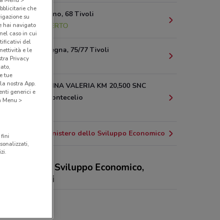
bblicitarie che
Via Colsereno, 68 Tivoli
vigazione su
e hai navigato
2.6 km
APERTO
(nel caso in cui
ificativi del
Via Acquaregna, 75/77 Tivoli
ettività e le
stra Privacy
2.9 km
cato,
e tue
la nostra App.
VIA TIBURTINA VALERIA KM 20,500 SNC
nti generici e
Guidonia Montecelio
 a Menu >
4.6 km
Tutti i negozi Ministero dello Sviluppo Economico
fini
sonalizzati,
zi.
istero dello Sviluppo Economico,
erte e negozi