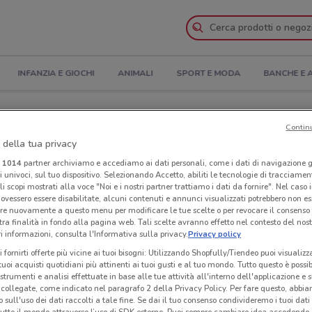
INFANZIA E GIOCHI
ANIMALI
SPORT E MODA
BANCHE E 
: Volantino, Orari di apertura e Indirizzi
Contin
 della tua privacy
tero dello Sviluppo Economico a Tivoli
i
1014
partner archiviamo e accediamo ai dati personali, come i dati di navigazione g
ri univoci, sul tuo dispositivo. Selezionando Accetto, abiliti le tecnologie di tracciame
Neg
li scopi mostrati alla voce "Noi e i nostri partner trattiamo i dati da fornire". Nel caso 
 dello Sviluppo Economico
a T
ovessero essere disabilitate, alcuni contenuti e annunci visualizzati potrebbero non ess
re nuovamente a questo menu per modificare le tue scelte o per revocare il consenso
tra finalità in fondo alla pagina web. Tali scelte avranno effetto nel contesto del nost
 informazioni, consulta l'Informativa sulla privacy.
Privacy policy
i fornirti offerte più vicine ai tuoi bisogni: Utilizzando Shopfully/Tiendeo puoi visualizz
i tuoi acquisti quotidiani più attinenti ai tuoi gusti e al tuo mondo. Tutto questo è possi
 strumenti e analisi effettuate in base alle tue attività all'interno dell'applicazione e 
collegate, come indicato nel paragrafo 2 della Privacy Policy. Per fare questo, abbi
 sull'uso dei dati raccolti a tale fine. Se dai il tuo consenso condivideremo i tuoi dati
tutto il mondo attraverso l’uso di SDK esterne. Puoi sempre cambiare idea accedend