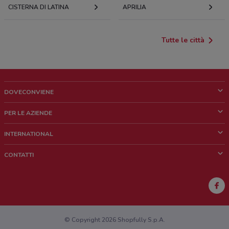
CISTERNA DI LATINA
APRILIA
Tutte le città
DOVECONVIENE
Cos'è DoveConviene
PER LE AZIENDE
Chi siamo
Cosa facciamo
INTERNATIONAL
News e media
Richieste commerciali e marketing
Brazil
CONTATTI
Lavora con noi
Mexico
Segnalazione punto vendita
France
Segnalazione Volantino
Australia
Hai un malfunzionamento sul web o sull'app?
New Zealand
© Copyright 2026 Shopfully S.p.A.