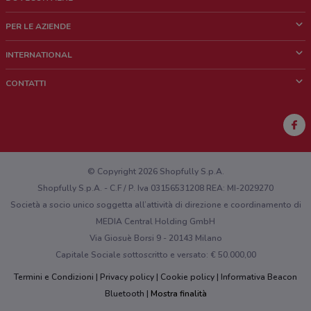
Cos'è DoveConviene
PER LE AZIENDE
Chi siamo
Cosa facciamo
INTERNATIONAL
News e media
Richieste commerciali e marketing
Brazil
CONTATTI
Lavora con noi
Mexico
Segnalazione punto vendita
France
Segnalazione Volantino
Australia
Hai un malfunzionamento sul web o sull'app?
New Zealand
© Copyright 2026 Shopfully S.p.A.
Shopfully S.p.A. - C.F / P. Iva 03156531208 REA: MI-2029270
Società a socio unico soggetta all’attività di direzione e coordinamento di
MEDIA Central Holding GmbH
Via Giosuè Borsi 9 - 20143 Milano
Capitale Sociale sottoscritto e versato: € 50.000,00
Termini e Condizioni
Privacy policy
Cookie policy
Informativa Beacon
Bluetooth
Mostra finalità