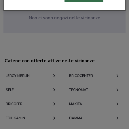
Non ci sono negozi nelle vicinanze
Catene con offerte attive nelle vicinanze
LEROY MERLIN
BRICOCENTER
SELF
TECNOMAT
BRICOFER
MAKITA
EDIL KAMIN
FIAMMA