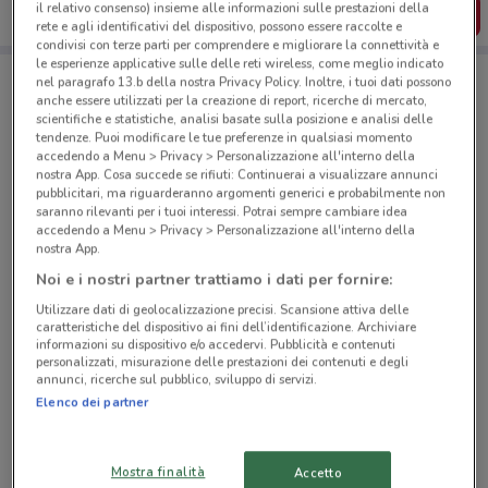
il relativo consenso) insieme alle informazioni sulle prestazioni della
SCARICA L’APP
rete e agli identificativi del dispositivo, possono essere raccolte e
condivisi con terze parti per comprendere e migliorare la connettività e
le esperienze applicative sulle delle reti wireless, come meglio indicato
nel paragrafo 13.b della nostra Privacy Policy. Inoltre, i tuoi dati possono
Negozi Tecnomat a Orbassano
anche essere utilizzati per la creazione di report, ricerche di mercato,
scientifiche e statistiche, analisi basate sulla posizione e analisi delle
tendenze. Puoi modificare le tue preferenze in qualsiasi momento
accedendo a Menu > Privacy > Personalizzazione all'interno della
nostra App. Cosa succede se rifiuti: Continuerai a visualizzare annunci
pubblicitari, ma riguarderanno argomenti generici e probabilmente non
saranno rilevanti per i tuoi interessi. Potrai sempre cambiare idea
accedendo a Menu > Privacy > Personalizzazione all'interno della
nostra App.
© MapTiler
© OpenStreetMap contributors
Noi e i nostri partner trattiamo i dati per fornire:
Utilizzare dati di geolocalizzazione precisi. Scansione attiva delle
caratteristiche del dispositivo ai fini dell’identificazione. Archiviare
informazioni su dispositivo e/o accedervi. Pubblicità e contenuti
personalizzati, misurazione delle prestazioni dei contenuti e degli
annunci, ricerche sul pubblico, sviluppo di servizi.
Elenco dei partner
Mostra finalità
Accetto