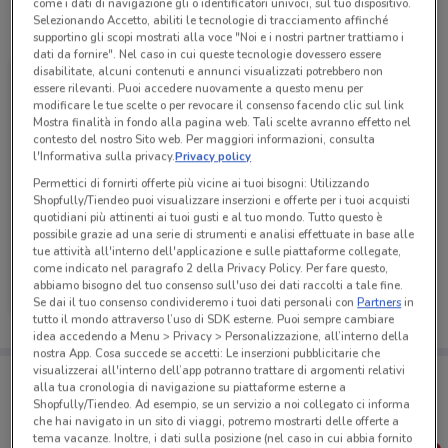
come i dati di navigazione gli o identificatori univoci, sul tuo dispositivo.
Selezionando Accetto, abiliti le tecnologie di tracciamento affinché
Tutte le promozioni di questo negozio
supportino gli scopi mostrati alla voce "Noi e i nostri partner trattiamo i
dati da fornire". Nel caso in cui queste tecnologie dovessero essere
disabilitate, alcuni contenuti e annunci visualizzati potrebbero non
essere rilevanti. Puoi accedere nuovamente a questo menu per
modificare le tue scelte o per revocare il consenso facendo clic sul link
Mostra finalità in fondo alla pagina web. Tali scelte avranno effetto nel
contesto del nostro Sito web. Per maggiori informazioni, consulta
l'Informativa sulla privacy.
Privacy policy
Permettici di fornirti offerte più vicine ai tuoi bisogni: Utilizzando
Shopfully/Tiendeo puoi visualizzare inserzioni e offerte per i tuoi acquisti
quotidiani più attinenti ai tuoi gusti e al tuo mondo. Tutto questo è
possibile grazie ad una serie di strumenti e analisi effettuate in base alle
tue attività all'interno dell'applicazione e sulle piattaforme collegate,
Tecnomat
come indicato nel paragrafo 2 della Privacy Policy. Per fare questo,
abbiamo bisogno del tuo consenso sull'uso dei dati raccolti a tale fine.
Se dai il tuo consenso condivideremo i tuoi dati personali con
Partners
in
Scade il 26/08
1.7 km
tutto il mondo attraverso l’uso di SDK esterne. Puoi sempre cambiare
idea accedendo a Menu > Privacy > Personalizzazione, all’interno della
nostra App. Cosa succede se accetti: Le inserzioni pubblicitarie che
visualizzerai all'interno dell’app potranno trattare di argomenti relativi
Porta DoveConviene sempre con te!
alla tua cronologia di navigazione su piattaforme esterne a
Puoi trovare le migliori offerte dei negozi vicino a te,
Shopfully/Tiendeo. Ad esempio, se un servizio a noi collegato ci informa
salvarle e creare la tua lista del risparmio, comodamente
che hai navigato in un sito di viaggi, potremo mostrarti delle offerte a
dal tuo cellulare.
tema vacanze. Inoltre, i dati sulla posizione (nel caso in cui abbia fornito