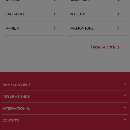
ARICCIA
BRACCIANO
LADISPOLI
VELLETRI
APRILIA
VALMONTONE
Tutte le città
DOVECONVIENE
Cos'è DoveConviene
PER LE AZIENDE
Chi siamo
Cosa facciamo
INTERNATIONAL
News e media
Richieste commerciali e marketing
Brazil
CONTATTI
Lavora con noi
Mexico
Segnalazione punto vendita