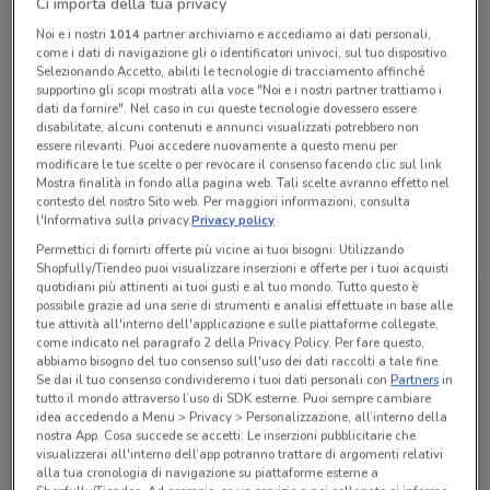
Ci importa della tua privacy
chiamando il negozio.
Noi e i nostri
1014
partner archiviamo e accediamo ai dati personali,
come i dati di navigazione gli o identificatori univoci, sul tuo dispositivo.
Selezionando Accetto, abiliti le tecnologie di tracciamento affinché
Lunedì
Martedì
Mercoledì
Giovedì
Venerdì
n.d.
n.d.
n.d.
n.d.
n.d.
supportino gli scopi mostrati alla voce "Noi e i nostri partner trattiamo i
Sabato
n.d.
Domenica
n.d.
dati da fornire". Nel caso in cui queste tecnologie dovessero essere
disabilitate, alcuni contenuti e annunci visualizzati potrebbero non
Ufficio Commerciale Morciano Di Romagna - Agenzia
essere rilevanti. Puoi accedere nuovamente a questo menu per
Rimini
modificare le tue scelte o per revocare il consenso facendo clic sul link
Mostra finalità in fondo alla pagina web. Tali scelte avranno effetto nel
contesto del nostro Sito web. Per maggiori informazioni, consulta
l'Informativa sulla privacy.
Privacy policy
Tutte le promozioni di questo negozio
Permettici di fornirti offerte più vicine ai tuoi bisogni: Utilizzando
Shopfully/Tiendeo puoi visualizzare inserzioni e offerte per i tuoi acquisti
quotidiani più attinenti ai tuoi gusti e al tuo mondo. Tutto questo è
possibile grazie ad una serie di strumenti e analisi effettuate in base alle
tue attività all'interno dell'applicazione e sulle piattaforme collegate,
come indicato nel paragrafo 2 della Privacy Policy. Per fare questo,
abbiamo bisogno del tuo consenso sull'uso dei dati raccolti a tale fine.
Se dai il tuo consenso condivideremo i tuoi dati personali con
Partners
in
tutto il mondo attraverso l’uso di SDK esterne. Puoi sempre cambiare
idea accedendo a Menu > Privacy > Personalizzazione, all’interno della
nostra App. Cosa succede se accetti: Le inserzioni pubblicitarie che
visualizzerai all'interno dell’app potranno trattare di argomenti relativi
alla tua cronologia di navigazione su piattaforme esterne a