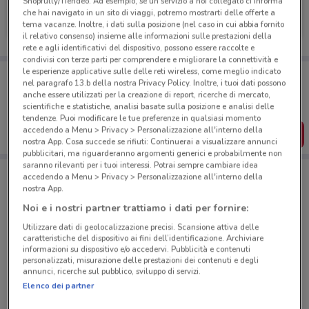
Shopfully/Tiendeo. Ad esempio, se un servizio a noi collegato ci informa
Reale Mutua
che hai navigato in un sito di viaggi, potremo mostrarti delle offerte a
tema vacanze. Inoltre, i dati sulla posizione (nel caso in cui abbia fornito
2.1 km
il relativo consenso) insieme alle informazioni sulle prestazioni della
rete e agli identificativi del dispositivo, possono essere raccolte e
condivisi con terze parti per comprendere e migliorare la connettività e
le esperienze applicative sulle delle reti wireless, come meglio indicato
Porta DoveConviene sempre con te!
nel paragrafo 13.b della nostra Privacy Policy. Inoltre, i tuoi dati possono
Puoi trovare le migliori offerte dei negozi vicino a te,
anche essere utilizzati per la creazione di report, ricerche di mercato,
salvarle e creare la tua lista del risparmio, comodamente
scientifiche e statistiche, analisi basate sulla posizione e analisi delle
dal tuo cellulare.
tendenze. Puoi modificare le tue preferenze in qualsiasi momento
accedendo a Menu > Privacy > Personalizzazione all'interno della
SCARICA L’APP
nostra App. Cosa succede se rifiuti: Continuerai a visualizzare annunci
pubblicitari, ma riguarderanno argomenti generici e probabilmente non
saranno rilevanti per i tuoi interessi. Potrai sempre cambiare idea
accedendo a Menu > Privacy > Personalizzazione all'interno della
Negozi Reale Mutua a Morciano Di Romagna
nostra App.
Noi e i nostri partner trattiamo i dati per fornire:
Utilizzare dati di geolocalizzazione precisi. Scansione attiva delle
caratteristiche del dispositivo ai fini dell’identificazione. Archiviare
informazioni su dispositivo e/o accedervi. Pubblicità e contenuti
personalizzati, misurazione delle prestazioni dei contenuti e degli
annunci, ricerche sul pubblico, sviluppo di servizi.
© MapTiler
© OpenStreetMap contributors
Elenco dei partner