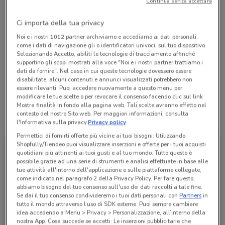
Continua senza accettare
Chiama il negozio
Ci importa della tua privacy
Lunedì
Martedì
Mercoledì
Giovedì
n.d.
n.d.
n.d.
n.d.
Noi e i nostri
1012
partner archiviamo e accediamo ai dati personali,
Venerdì
n.d.
come i dati di navigazione gli o identificatori univoci, sul tuo dispositivo.
Sabato
Domenica
n.d.
n.d.
Selezionando Accetto, abiliti le tecnologie di tracciamento affinché
06 8666120
supportino gli scopi mostrati alla voce "Noi e i nostri partner trattiamo i
dati da fornire". Nel caso in cui queste tecnologie dovessero essere
disabilitate, alcuni contenuti e annunci visualizzati potrebbero non
TABACCHERIA n. 2060
essere rilevanti. Puoi accedere nuovamente a questo menu per
modificare le tue scelte o per revocare il consenso facendo clic sul link
Mostra finalità in fondo alla pagina web. Tali scelte avranno effetto nel
contesto del nostro Sito web. Per maggiori informazioni, consulta
Tutte le promozioni di questo negozio
l'Informativa sulla privacy.
Privacy policy
Permettici di fornirti offerte più vicine ai tuoi bisogni: Utilizzando
Shopfully/Tiendeo puoi visualizzare inserzioni e offerte per i tuoi acquisti
quotidiani più attinenti ai tuoi gusti e al tuo mondo. Tutto questo è
possibile grazie ad una serie di strumenti e analisi effettuate in base alle
tue attività all'interno dell'applicazione e sulle piattaforme collegate,
come indicato nel paragrafo 2 della Privacy Policy. Per fare questo,
abbiamo bisogno del tuo consenso sull'uso dei dati raccolti a tale fine.
Se dai il tuo consenso condivideremo i tuoi dati personali con
Partners
in
tutto il mondo attraverso l’uso di SDK esterne. Puoi sempre cambiare
idea accedendo a Menu > Privacy > Personalizzazione, all’interno della
nostra App. Cosa succede se accetti: Le inserzioni pubblicitarie che