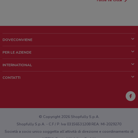
DOVECONVIENE
Cos'è DoveConviene
PER LE AZIENDE
Chi siamo
Cosa facciamo
INTERNATIONAL
News e media
Richieste commerciali e marketing
Brazil
CONTATTI
Lavora con noi
Mexico
Segnalazione punto vendita
France
Segnalazione Volantino
Australia
Hai un malfunzionamento sul web o sull'app?
New Zealand
© Copyright 2026 Shopfully S.p.A.
Shopfully S.p.A. - C.F / P. Iva 03156531208 REA: MI-2029270
Società a socio unico soggetta all’attività di direzione e coordinamento di