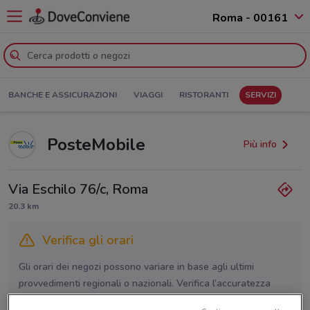
Roma - 00161
BANCHE E ASSICURAZIONI
VIAGGI
RISTORANTI
SERVIZI
PosteMobile
Più info
Via Eschilo 76/c, Roma
20.3 km
Verifica gli orari
Gli orari dei negozi possono variare in base agli ultimi
provvedimenti regionali o nazionali. Verifica l’accuratezza
chiamando il negozio.