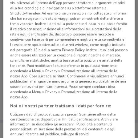
visualizzerai all'interno dell’app potranno trattare di argomenti relativi
PosteMobile
alla tua cronologia di navigazione su piattaforme esterne a
Shopfully/Tiendeo. Ad esempio, se un servizio a noi collegato ci informa
Scade il 17/08
6.6 km
che hai navigato in un sito di viaggi, potremo mostrarti delle offerte a
tema vacanze. Inoltre, i dati sulla posizione (nel caso in cui abbia fornito
il relativo consenso) insieme alle informazioni sulle prestazioni della
rete e agli identificativi del dispositivo, possono essere raccolte e
condivisi con terze parti per comprendere e migliorare la connettività e
le esperienze applicative sulle delle reti wireless, come meglio indicato
nel paragrafo 13.b della nostra Privacy Policy. Inoltre, i tuoi dati possono
anche essere utilizzati per la creazione di report, ricerche di mercato,
scientifiche e statistiche, analisi basate sulla posizione e analisi delle
tendenze. Puoi modificare le tue preferenze in qualsiasi momento
accedendo a Menu > Privacy > Personalizzazione all'interno della
nostra App. Cosa succede se rifiuti: Continuerai a visualizzare annunci
pubblicitari, ma riguarderanno argomenti generici e probabilmente non
saranno rilevanti per i tuoi interessi. Potrai sempre cambiare idea
accedendo a Menu > Privacy > Personalizzazione all'interno della
PosteMobile
nostra App.
Noi e i nostri partner trattiamo i dati per fornire:
Scade il 05/09
6.6 km
Utilizzare dati di geolocalizzazione precisi. Scansione attiva delle
caratteristiche del dispositivo ai fini dell’identificazione. Archiviare
informazioni su dispositivo e/o accedervi. Pubblicità e contenuti
Porta DoveConviene sempre con te!
personalizzati, misurazione delle prestazioni dei contenuti e degli
Puoi trovare le migliori offerte dei negozi vicino a te,
annunci, ricerche sul pubblico, sviluppo di servizi.