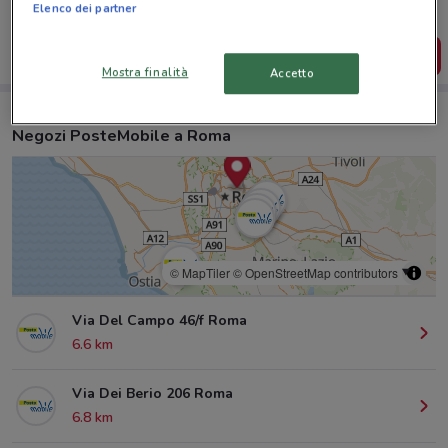
salvarle e creare la tua lista del risparmio, comodamente
Elenco dei partner
dal tuo cellulare.
SCARICA L’APP
Mostra finalità
Accetto
Negozi PosteMobile a Roma
© MapTiler
© OpenStreetMap contributors
Via Del Campo 46/f Roma
6.6 km
Via Dei Berio 206 Roma
6.8 km