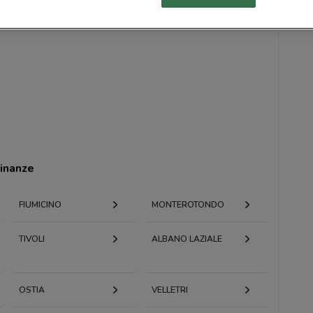
cinanze
FIUMICINO
MONTEROTONDO
TIVOLI
ALBANO LAZIALE
OSTIA
VELLETRI