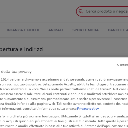
INFANZIA E GIOCHI
ANIMALI
SPORT E MODA
BANCHE E 
ertura e Indirizzi
eMobile a Roma
Contin
 della tua privacy
le
Neg
i
1014
partner archiviamo e accediamo ai dati personali, come i dati di navigazione g
ri univoci, sul tuo dispositivo. Selezionando Accetto, abiliti le tecnologie di tracciame
li scopi mostrati alla voce "Noi e i nostri partner trattiamo i dati da fornire". Nel caso 
ovessero essere disabilitate, alcuni contenuti e annunci visualizzati potrebbero non ess
re nuovamente a questo menu per modificare le tue scelte o per revocare il consenso
tra finalità in fondo alla pagina web. Tali scelte avranno effetto nel contesto del nost
 informazioni, consulta l'Informativa sulla privacy.
Privacy policy
i fornirti offerte più vicine ai tuoi bisogni: Utilizzando Shopfully/Tiendeo puoi visualizz
i tuoi acquisti quotidiani più attinenti ai tuoi gusti e al tuo mondo. Tutto questo è possi
 strumenti e analisi effettuate in base alle tue attività all'interno dell'applicazione e 