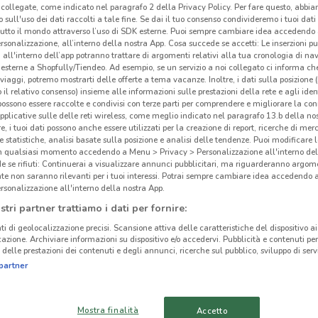
collegate, come indicato nel paragrafo 2 della Privacy Policy. Per fare questo, abbi
 sull'uso dei dati raccolti a tale fine. Se dai il tuo consenso condivideremo i tuoi dati
tutto il mondo attraverso l’uso di SDK esterne. Puoi sempre cambiare idea accedend
rsonalizzazione, all’interno della nostra App. Cosa succede se accetti: Le inserzioni pu
i all'interno dell’app potranno trattare di argomenti relativi alla tua cronologia di na
esterne a Shopfully/Tiendeo. Ad esempio, se un servizio a noi collegato ci informa ch
i viaggi, potremo mostrarti delle offerte a tema vacanze. Inoltre, i dati sulla posizione 
o il relativo consenso) insieme alle informazioni sulle prestazioni della rete e agli ident
 possono essere raccolte e condivisi con terze parti per comprendere e migliorare la conn
pplicative sulle delle reti wireless, come meglio indicato nel paragrafo 13.b della no
re, i tuoi dati possono anche essere utilizzati per la creazione di report, ricerche di mer
 e statistiche, analisi basate sulla posizione e analisi delle tendenze. Puoi modificare l
in qualsiasi momento accedendo a Menu > Privacy > Personalizzazione all'interno del
 se rifiuti: Continuerai a visualizzare annunci pubblicitari, ma riguarderanno argome
te non saranno rilevanti per i tuoi interessi. Potrai sempre cambiare idea accedendo
6.6 km
rsonalizzazione all'interno della nostra App.
stri partner trattiamo i dati per fornire:
Pos
ti di geolocalizzazione precisi. Scansione attiva delle caratteristiche del dispositivo ai 
icazione. Archiviare informazioni su dispositivo e/o accedervi. Pubblicità e contenuti per
delle prestazioni dei contenuti e degli annunci, ricerche sul pubblico, sviluppo di servi
-
partner
Mostra finalità
Accetto