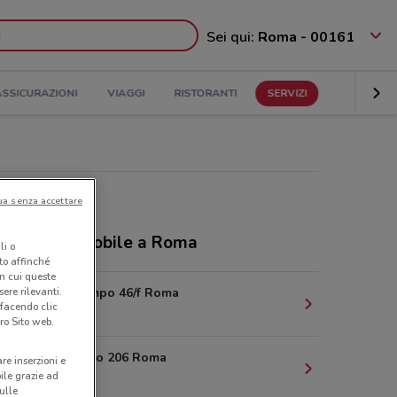
Sei qui:
Roma - 00161
ASSICURAZIONI
VIAGGI
RISTORANTI
SERVIZI
ua senza accettare
ozi PosteMobile a Roma
li o
nto affinché
in cui queste
ere rilevanti.
Via Del Campo 46/f Roma
 facendo clic
6.6 km
ro Sito web.
Via Dei Berio 206 Roma
are inserzioni e
bile grazie ad
6.8 km
sulle