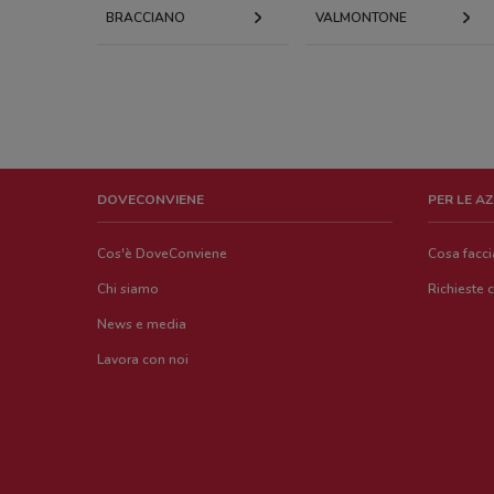
BRACCIANO
VALMONTONE
DOVECONVIENE
PER LE A
Cos'è DoveConviene
Cosa facc
Chi siamo
Richieste 
News e media
Lavora con noi