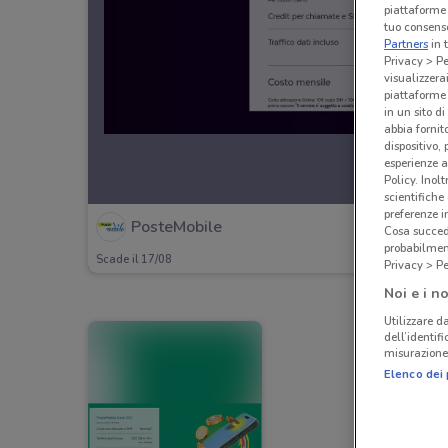
piattaforme 
tuo consenso
Partners
in 
Privacy > Pe
visualizzera
piattaforme 
in un sito d
abbia fornit
dispositivo,
esperienze a
Policy. Inolt
scientifiche
preferenze 
PosteMobile
Cosa succede
probabilmen
Scade il 17/08
Privacy > Pe
Noi e i no
Utilizzare da
dell’identif
misurazione 
Elenco dei 