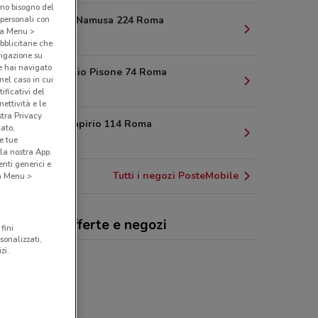
amo bisogno del
 personali con
Via Aufidio Namusa 224 Roma
o a Menu >
6.8 km
bblicitarie che
vigazione su
e hai navigato
Via Calpurnio Pisone 74 Roma
(nel caso in cui
7 km
ificativi del
ettività e le
stra Privacy
Via Lucio Papirio 114 Roma
cato,
e tue
7.6 km
la nostra App.
nti generici e
Tutti i negozi PosteMobile
 a Menu >
teMobile, offerte e negozi
fini
sonalizzati,
zi.