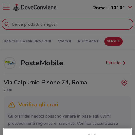
Roma - 00161
BANCHE E ASSICURAZIONI
VIAGGI
RISTORANTI
SERVIZI
PosteMobile
Più info
Via Calpurnio Pisone 74, Roma
7 km
Verifica gli orari
Gli orari dei negozi possono variare in base agli ultimi
provvedimenti regionali o nazionali. Verifica l’accuratezza
chiamando il negozio.