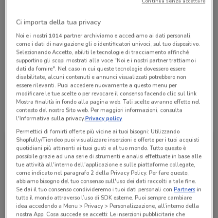
Continua senza accettare
Chiama il negozio
Ci importa della tua privacy
Lunedì
Martedì
Mercoledì
Giovedì
Venerdì
n.d.
n.d.
n.d.
n.d.
n.d.
Noi e i nostri
1014
partner archiviamo e accediamo ai dati personali,
Sabato
n.d.
come i dati di navigazione gli o identificatori univoci, sul tuo dispositivo.
Domenica
n.d.
Selezionando Accetto, abiliti le tecnologie di tracciamento affinché
067102547
supportino gli scopi mostrati alla voce "Noi e i nostri partner trattiamo i
dati da fornire". Nel caso in cui queste tecnologie dovessero essere
disabilitate, alcuni contenuti e annunci visualizzati potrebbero non
ROMA 105
essere rilevanti. Puoi accedere nuovamente a questo menu per
modificare le tue scelte o per revocare il consenso facendo clic sul link
Mostra finalità in fondo alla pagina web. Tali scelte avranno effetto nel
contesto del nostro Sito web. Per maggiori informazioni, consulta
Tutte le promozioni di questo negozio
l'Informativa sulla privacy.
Privacy policy
Permettici di fornirti offerte più vicine ai tuoi bisogni: Utilizzando
Shopfully/Tiendeo puoi visualizzare inserzioni e offerte per i tuoi acquisti
quotidiani più attinenti ai tuoi gusti e al tuo mondo. Tutto questo è
possibile grazie ad una serie di strumenti e analisi effettuate in base alle
tue attività all'interno dell'applicazione e sulle piattaforme collegate,
come indicato nel paragrafo 2 della Privacy Policy. Per fare questo,
abbiamo bisogno del tuo consenso sull'uso dei dati raccolti a tale fine.
Se dai il tuo consenso condivideremo i tuoi dati personali con
Partners
in
tutto il mondo attraverso l’uso di SDK esterne. Puoi sempre cambiare
idea accedendo a Menu > Privacy > Personalizzazione, all’interno della
nostra App. Cosa succede se accetti: Le inserzioni pubblicitarie che