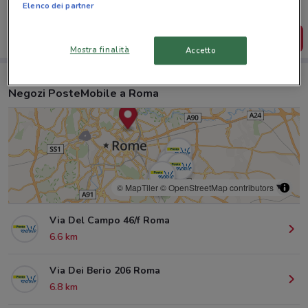
salvarle e creare la tua lista del risparmio, comodamente
Elenco dei partner
dal tuo cellulare.
SCARICA L’APP
Mostra finalità
Accetto
Negozi PosteMobile a Roma
© MapTiler
© OpenStreetMap contributors
Via Del Campo 46/f Roma
6.6 km
Via Dei Berio 206 Roma
6.8 km