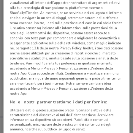
visualizzerai all'interno dell’app potranno trattare di argomenti relativi
PosteMobile
alla tua cronologia di navigazione su piattaforme esterne a
Shopfully/Tiendeo. Ad esempio, se un servizio a noi collegato ci informa
Scade il 17/08
6.6 km
che hai navigato in un sito di viaggi, potremo mostrarti delle offerte a
tema vacanze. Inoltre, i dati sulla posizione (nel caso in cui abbia fornito
il relativo consenso) insieme alle informazioni sulle prestazioni della
rete e agli identificativi del dispositivo, possono essere raccolte e
condivisi con terze parti per comprendere e migliorare la connettività e
le esperienze applicative sulle delle reti wireless, come meglio indicato
nel paragrafo 13.b della nostra Privacy Policy. Inoltre, i tuoi dati possono
anche essere utilizzati per la creazione di report, ricerche di mercato,
scientifiche e statistiche, analisi basate sulla posizione e analisi delle
tendenze. Puoi modificare le tue preferenze in qualsiasi momento
accedendo a Menu > Privacy > Personalizzazione all'interno della
nostra App. Cosa succede se rifiuti: Continuerai a visualizzare annunci
pubblicitari, ma riguarderanno argomenti generici e probabilmente non
saranno rilevanti per i tuoi interessi. Potrai sempre cambiare idea
accedendo a Menu > Privacy > Personalizzazione all'interno della
PosteMobile
nostra App.
Noi e i nostri partner trattiamo i dati per fornire:
Scade il 05/09
6.6 km
Utilizzare dati di geolocalizzazione precisi. Scansione attiva delle
caratteristiche del dispositivo ai fini dell’identificazione. Archiviare
informazioni su dispositivo e/o accedervi. Pubblicità e contenuti
Porta DoveConviene sempre con te!
personalizzati, misurazione delle prestazioni dei contenuti e degli
Puoi trovare le migliori offerte dei negozi vicino a te,
annunci, ricerche sul pubblico, sviluppo di servizi.