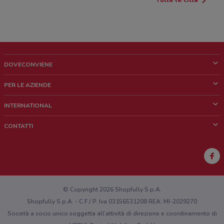
DOVECONVIENE
Cos'è DoveConviene
PER LE AZIENDE
Chi siamo
Cosa facciamo
INTERNATIONAL
News e media
Richieste commerciali e marketing
Brazil
CONTATTI
Lavora con noi
Mexico
Segnalazione punto vendita
France
Segnalazione Volantino
Australia
Hai un malfunzionamento sul web o sull'app?
New Zealand
© Copyright 2026 Shopfully S.p.A.
Shopfully S.p.A. - C.F / P. Iva 03156531208 REA: MI-2029270
Società a socio unico soggetta all’attività di direzione e coordinamento di